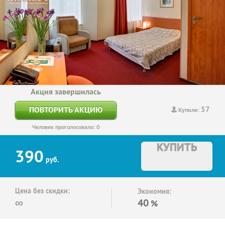
Акция завершилась
57
ПОВТОРИТЬ АКЦИЮ
Купили:
Человек проголосовало: 0
КУПИТЬ
390
руб.
Цена без скидки:
Экономия:
∞
40
%