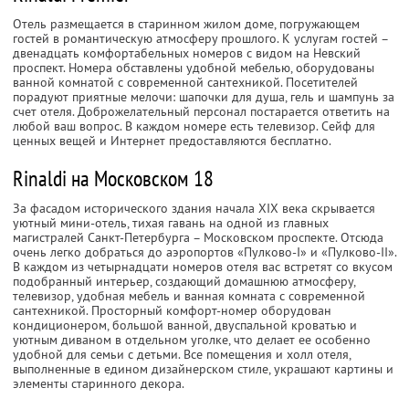
Отель размещается в старинном жилом доме, погружающем
гостей в романтическую атмосферу прошлого. К услугам гостей –
двенадцать комфортабельных номеров с видом на Невский
проспект. Номера обставлены удобной мебелью, оборудованы
ванной комнатой с современной сантехникой. Посетителей
порадуют приятные мелочи: шапочки для душа, гель и шампунь за
счет отеля. Доброжелательный персонал постарается ответить на
любой ваш вопрос. В каждом номере есть телевизор. Сейф для
ценных вещей и Интернет предоставляются бесплатно.
Rinaldi на Московском 18
За фасадом исторического здания начала XIX века скрывается
уютный мини-отель, тихая гавань на одной из главных
магистралей Санкт-Петербурга – Московском проспекте. Отсюда
очень легко добраться до аэропортов «Пулково-I» и «Пулково-II».
В каждом из четырнадцати номеров отеля вас встретят со вкусом
подобранный интерьер, создающий домашнюю атмосферу,
телевизор, удобная мебель и ванная комната с современной
сантехникой. Просторный комфорт-номер оборудован
кондиционером, большой ванной, двуспальной кроватью и
уютным диваном в отдельном уголке, что делает ее особенно
удобной для семьи с детьми. Все помещения и холл отеля,
выполненные в едином дизайнерском стиле, украшают картины и
элементы старинного декора.