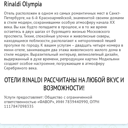
Rinaldi Olympia
Отель расположен в одном из самых романтичных мест в Санкт-
Петербурге, на 6-й Красноармейской, знаменитой своими домами
в стиле модерн, сохранившими особую атмосферу начала ХХ
века. Вы как будто попадаете в прошлое, и в то же время
остаетесь в двух шагах от бурлящего жизнью Московского
проспекта. Тихие, спокойные улочки и живописные скверы,
находящиеся поблизости, располагают к неторопливой пешей
прогулке по городу. К вашим услугам – двадцать четыре номера в
мини-отеле, занимающем два этажа живописного жилого дома в
стиле модерн. Выразительный интерьер, великолепный дизайн,
выдержанный в духе времени, репродукции картин Модильяни
создают особое настроение, погружающее в атмосферу
Серебряного века.
ОТЕЛИ RINALDI РАССЧИТАНЫ НА ЛЮБОЙ ВКУС И
ВОЗМОЖНОСТИ!
Услуги предоставляет: Общество с ограниченной
ответственностью «ФАВОР»,
ИНН 7839440990
, ОГРН
1117847098335