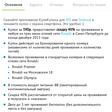
Основное
Адреса
Отзывы
Вопросы по акции
Скачайте приложение КупиКупона для
IOS
или
Android
и
покажите купон с экрана смартфона. Это удобно :)
Купон за
390р.
предоставляет
скидку 40%
на проживание в
любом из трех мини-отелей сети
Rinaldi
в Санкт-Петербурге до
конца декабря 2013 года
Купон действует на бронирование одного номера
(независимо от количества дней проживания и количества
гостей)
Возможно проживание в стандартных номерах в следующих
отелях сети Rinaldi:
Rinaldi Premier
Rinaldi на Московском 18
Rinaldi Olympia
В стоимость входит питание: ВВ (пакетированный
континентальный завтрак)
Скидка 40% рассчитывается от открытой цены на проживание
в полусезон и «несезон»
Дети до 3 лет проживают бесплатно (без дополнительного
места и без завтрака)