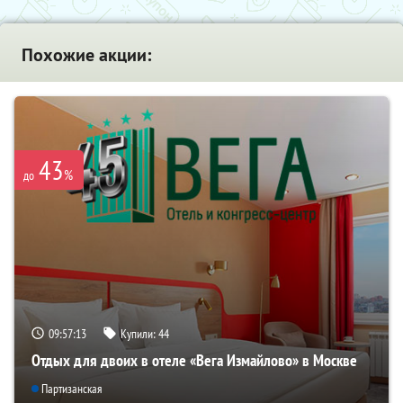
Похожие акции:
43
%
до
09:57:13
Купили:
44
Отдых для двоих в отеле «Вега Измайлово» в Москве
Партизанская