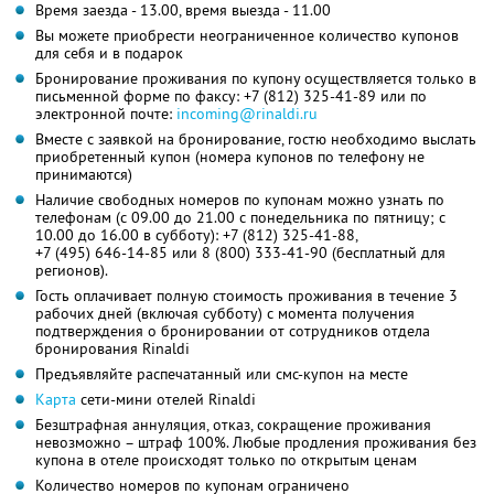
Время заезда - 13.00, время выезда - 11.00
Вы можете приобрести неограниченное количество купонов
для себя и в подарок
Бронирование проживания по купону осуществляется только в
письменной форме по факсу:
+7 (812) 325-41-89
или по
электронной почте:
incoming@rinaldi.ru
Вместе с заявкой на бронирование, гостю необходимо выслать
приобретенный купон (номера купонов по телефону не
принимаются)
Наличие свободных номеров по купонам можно узнать по
телефонам (с 09.00 до 21.00 с понедельника по пятницу; с
10.00 до 16.00 в субботу):
+7 (812) 325-41-88,
+7 (495) 646-14-85
или
8 (800) 333-41-90
(бесплатный для
регионов).
Гость оплачивает полную стоимость проживания в течение 3
рабочих дней (включая субботу) с момента получения
подтверждения о бронировании от сотрудников отдела
бронирования Rinaldi
Предъявляйте распечатанный или смс-купон на месте
Карта
сети-мини отелей Rinaldi
Безштрафная аннуляция, отказ, сокращение проживания
невозможно – штраф 100%. Любые продления проживания без
купона в отеле происходят только по открытым ценам
Количество номеров по купонам ограничено