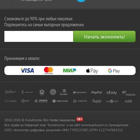
Сэкономьте до 90% при любых покупках
Подпишитесь на самые выгодные предложения
Принимаем к оплате:
2010-2026 © КупиКупон. Все права защищены.
Все права на товарный знак "КупиКупон" и на сайт www.kupikupon.ru принадлежат
OOO «Агентство цифровых решений» ИНН 7705523387, ОГРН 1127747063212