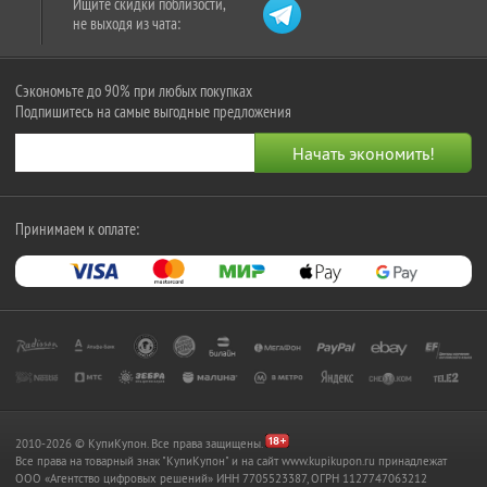
Ищите скидки поблизости,
не выходя из чата:
Сэкономьте до 90% при любых покупках
Подпишитесь на самые выгодные предложения
Принимаем к оплате:
2010-2026 © КупиКупон. Все права защищены.
Все права на товарный знак "КупиКупон" и на сайт www.kupikupon.ru принадлежат
OOO «Агентство цифровых решений» ИНН 7705523387, ОГРН 1127747063212