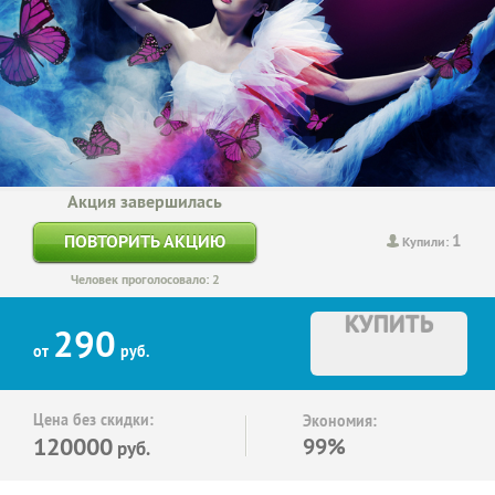
Акция завершилась
1
ПОВТОРИТЬ АКЦИЮ
Купили:
Человек проголосовало: 2
КУПИТЬ
290
от
руб.
Цена без скидки:
Экономия:
120000
99%
руб.