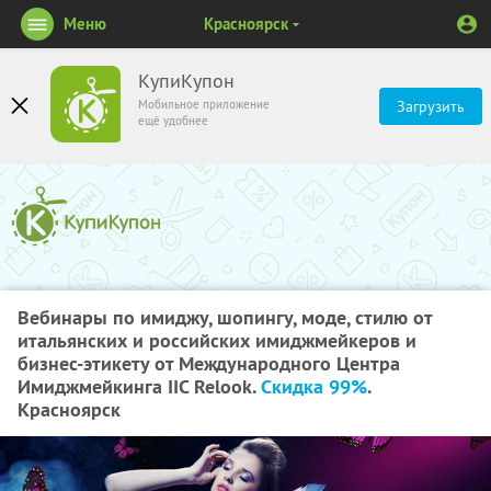
Меню
Красноярск
КупиКупон
Мобильное приложение
Загрузить
ещё удобнее
Вебинары по имиджу, шопингу, моде, стилю от
итальянских и российских имиджмейкеров и
бизнес-этикету от Международного Центра
Имиджмейкинга IIC Relook.
Скидка 99%
.
Красноярск