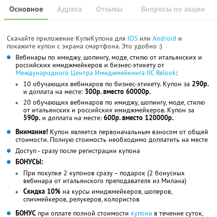
Основное
Адреса
Отзывы
Вопросы по акции
Скачайте приложение КупиКупона для
IOS
или
Android
и
покажите купон с экрана смартфона. Это удобно :)
Вебинары по имиджу, шопингу, моде, стилю от итальянских и
российских имиджмейкеров и бизнес-этикету от
Международного Центра Имиджмейкинга IIC Relook
:
10 обучающих вебинаров по бизнес-этикету. Купон за
290р.
и доплата на месте:
300р. вместо 60000р.
20 обучающих вебинаров по имиджу, шопингу, моде, стилю
от итальянских и российских имиджмейкеров. Купон за
590р.
и доплата на месте:
600р. вместо 120000р.
Внимание!
Купон является первоначальным взносом от общей
стоимости. Полную стоимость необходимо доплатить на месте
Доступ - сразу после регистрации купона
БОНУСЫ:
При покупке 2 купонов сразу – подарок (2 бонусных
вебинара от итальянского преподавателя из Милана)
Скидка 10%
на курсы имиджмейкеров, шоперов,
спичмейкеров, релукеров, колористов
БОНУС
при оплате полной стоимости
купона
в течение суток,