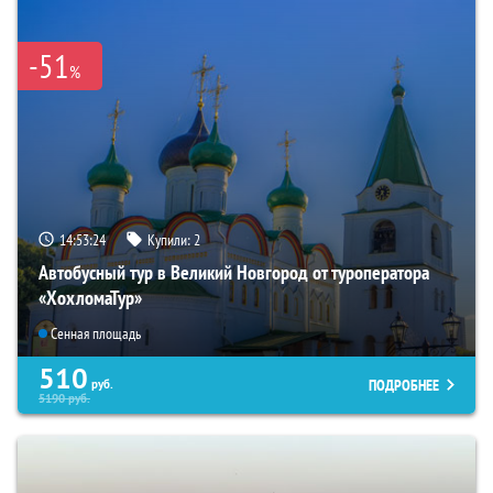
-51
%
14:53:22
Купили:
2
Автобусный тур в Великий Новгород от туроператора
«ХохломаТур»
Сенная площадь
510
ПОДРОБНЕЕ
руб.
5190
руб.