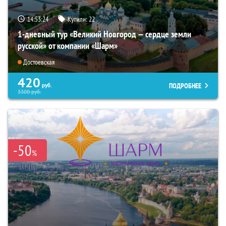
14:53:22
Купили:
22
1-дневный тур «Великий Новгород — сердце земли
русской» от компании «Шарм»
Достоевская
420
ПОДРОБНЕЕ
руб.
3300
руб.
-50
%