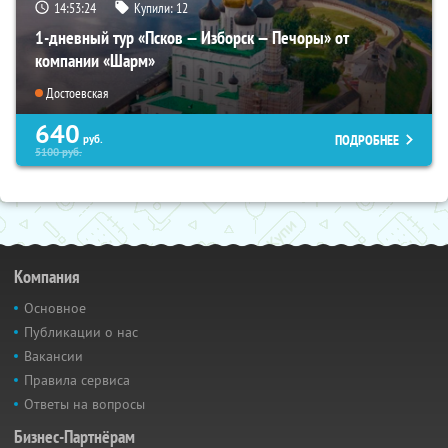
14:53:22
Купили:
12
1-дневный тур «Псков — Изборск — Печоры» от
компании «Шарм»
Достоевская
640
ПОДРОБНЕЕ
руб.
5100
руб.
Компания
Основное
Публикации о нас
Вакансии
Правила сервиса
Ответы на вопросы
Бизнес-Партнёрам