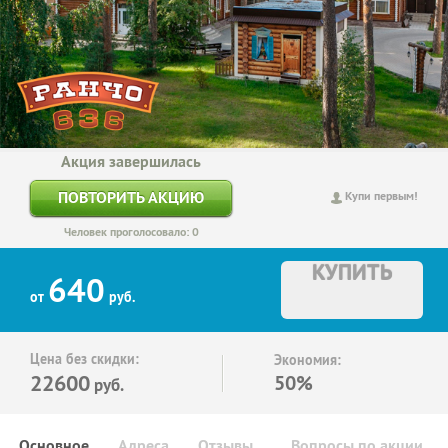
Акция завершилась
ПОВТОРИТЬ АКЦИЮ
Купи первым!
Человек проголосовало: 0
КУПИТЬ
640
от
руб.
Цена без скидки:
Экономия:
22600
50%
руб.
Основное
Адреса
Отзывы
Вопросы по акции