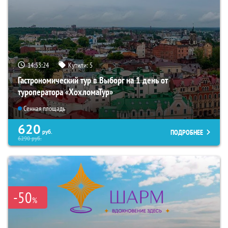
14:53:22
Купили:
5
Гастрономический тур в Выборг на 1 день от
туроператора «ХохломаТур»
Сенная площадь
620
ПОДРОБНЕЕ
руб.
6290
руб.
-50
%