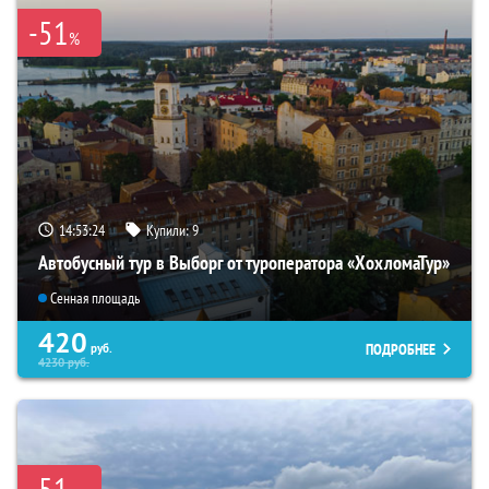
-51
%
14:53:22
Купили:
9
Автобусный тур в Выборг от туроператора «ХохломаТур»
Сенная площадь
420
ПОДРОБНЕЕ
руб.
4230
руб.
-51