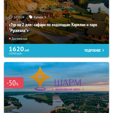
14:53:22
Купили:
6
«Тур на 2 дня: сафари по водопадам Карелии и парк
“Рускеала"»
Достоевская
1620
ПОДРОБНЕЕ
руб.
12900
руб.
-50
%