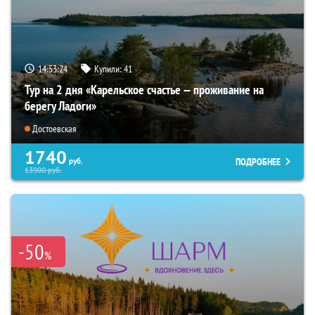
14:53:22
Купили:
41
Тур на 2 дня «Карельское счастье — проживание на
берегу Ладоги»
Достоевская
1740
ПОДРОБНЕЕ
руб.
13900
руб.
-50
%