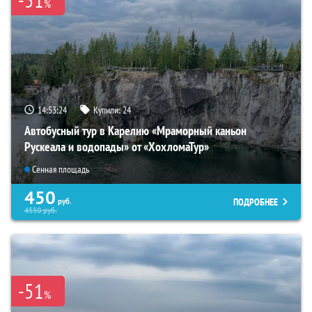
%
14:53:22
Купили:
24
Автобусный тур в Карелию «Мраморный каньон
Рускеала и водопады» от «ХохломаТур»
Сенная площадь
450
ПОДРОБНЕЕ
руб.
4550
руб.
-51
%