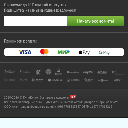
Сэкономьте до 90% при любых покупках
Подпишитесь на самые выгодные предложения
Принимаем к оплате:
2010-2026 © КупиКупон. Все права защищены.
Все права на товарный знак "КупиКупон" и на сайт www.kupikupon.ru принадлежат
OOO «Агентство цифровых решений» ИНН 7705523387, ОГРН 1127747063212