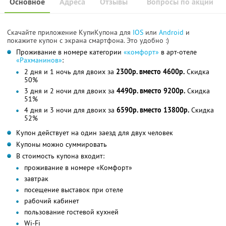
Основное
Адреса
Отзывы
Вопросы по акции
Скачайте приложение КупиКупона для
IOS
или
Android
и
покажите купон с экрана смартфона. Это удобно :)
Проживание в номере категории
«комфорт»
в арт-отеле
«Рахманинов»
:
2 дня и 1 ночь для двоих за
2300р. вместо 4600р.
Скидка
50%
3 дня и 2 ночи для двоих за
4490р. вместо 9200р.
Скидка
51%
4 дня и 3 ночи для двоих за
6590р. вместо 13800р.
Скидка
52%
Купон действует на один заезд для двух человек
Купоны можно суммировать
В стоимость купона входит:
проживание в номере «Комфорт»
завтрак
посещение выставок при отеле
рабочий кабинет
пользование гостевой кухней
Wi-Fi