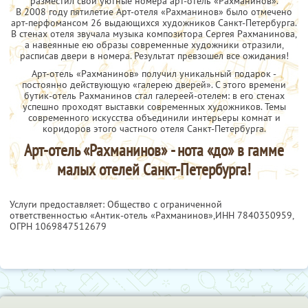
разместил свои уютные номера арт-отель «Рахманинов».
В 2008 году пятилетие Арт-отеля «Рахманинов» было отмечено
арт-перфомансом 26 выдающихся художников Санкт-Петербурга.
В стенах отеля звучала музыка композитора Сергея Рахманинова,
а навеянные ею образы современные художники отразили,
расписав двери в номера. Результат превзошел все ожидания!
Арт-отель «Рахманинов» получил уникальный подарок -
постоянно действующую «галерею дверей». С этого времени
бутик-отель Рахманинов стал галереей-отелем: в его стенах
успешно проходят выставки современных художников. Темы
современного искусства объединили интерьеры комнат и
коридоров этого частного отеля Санкт-Петербурга.
Арт-отель «Рахманинов» - нота «до» в гамме
малых отелей Санкт-Петербурга!
Услуги предоставляет: Общество с ограниченной
ответственностью «Антик-отель «Рахманинов»,
ИНН 7840350959
,
ОГРН 1069847512679