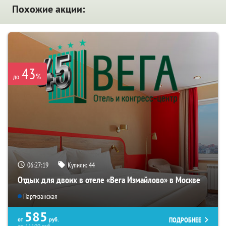
Похожие акции:
43
%
до
06:27:18
Купили:
44
Отдых для двоих в отеле «Вега Измайлово» в Москве
Партизанская
585
ПОДРОБНЕЕ
от
руб.