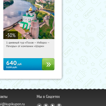
-50
%
1-дневный тур «Псков — Изборск —
04:41:51
Купили:
12
Печоры» от компании «Шарм»
Достоевская
640
руб.
5100
руб.
такты
Мы в Соцсетях
si@kupikupon.ru