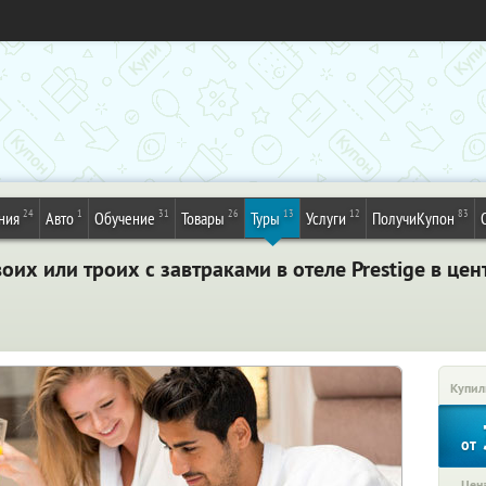
24
1
31
26
13
12
83
ния
Авто
Обучение
Товары
Туры
Услуги
ПолучиКупон
оих или троих с завтраками в отеле Prestige в це
Купил
от
Цена