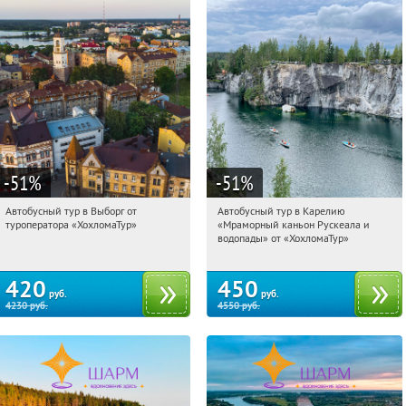
-51
%
-51
%
Автобусный тур в Выборг от
Автобусный тур в Карелию
04:41:51
Купили:
9
04:41:51
Купили:
24
туроператора «ХохломаТур»
«Мраморный каньон Рускеала и
Сенная площадь
Сенная площадь
водопады» от «ХохломаТур»
420
450
руб.
руб.
4230
руб.
4550
руб.