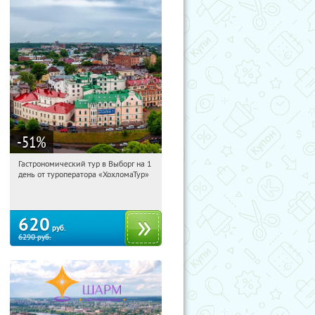
-51
%
Гастрономический тур в Выборг на 1
04:41:51
Купили:
5
день от туроператора «ХохломаТур»
Сенная площадь
620
руб.
6290
руб.