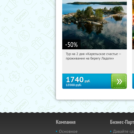
-50
%
Тур на 2 дня «Карельское счастье —
04:41:51
Купили:
39
проживание на берегу Ладоги»
Достоевская
1740
руб.
13900
руб.
Компания
Бизнес-Пар
Основное
Давайте сд