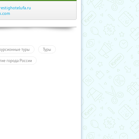
restighotelufa.ru
k.com
курсионные туры
Туры
гие города России