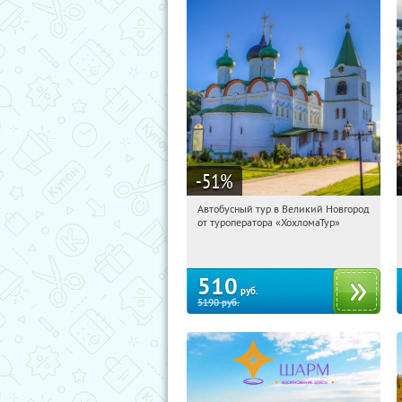
-51
%
Автобусный тур в Великий Новгород
04:41:51
Купили:
2
от туроператора «ХохломаТур»
Сенная площадь
510
руб.
5190
руб.