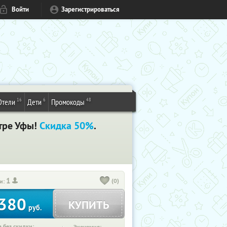
Войти
Зарегистрироваться
16
6
48
Отели
Дети
Промокоды
нтре Уфы!
Скидка 50%
.
1
(0)
и:
380
КУПИТЬ
руб.
 без скидки: