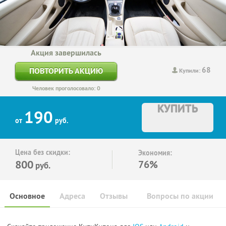
Акция завершилась
68
ПОВТОРИТЬ АКЦИЮ
Купили:
Человек проголосовало: 0
КУПИТЬ
190
от
руб.
Цена без скидки:
Экономия:
800
76%
руб.
Основное
Адреса
Отзывы
Вопросы по акции