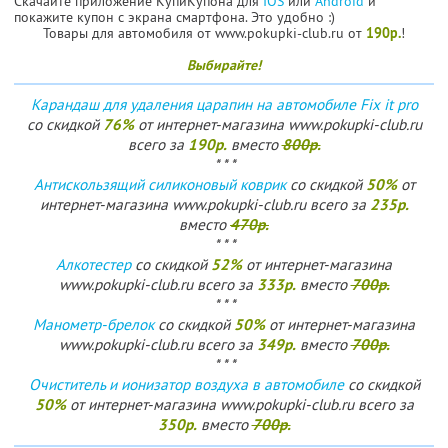
Скачайте приложение КупиКупона для
IOS
или
Android
и
покажите купон с экрана смартфона. Это удобно :)
Товары для автомобиля от www.pokupki-club.ru от
190р.
!
Выбирайте!
Карандаш для удаления царапин на автомобиле Fix it pro
76%
со скидкой
от интернет-магазина www.pokupki-club.ru
190р.
800р.
всего за
вместо
* * *
50%
Антискользящий силиконовый коврик
со скидкой
от
235р.
интернет-магазина www.pokupki-club.ru всего за
470р.
вместо
* * *
52%
Алкотестер
со скидкой
от интернет-магазина
333р.
700р.
www.pokupki-club.ru всего за
вместо
* * *
50%
Манометр-брелок
со скидкой
от интернет-магазина
349р.
700р.
www.pokupki-club.ru всего за
вместо
* * *
Очиститель и ионизатор воздуха в автомобиле
со скидкой
50%
от интернет-магазина www.pokupki-club.ru всего за
350р.
700р.
вместо