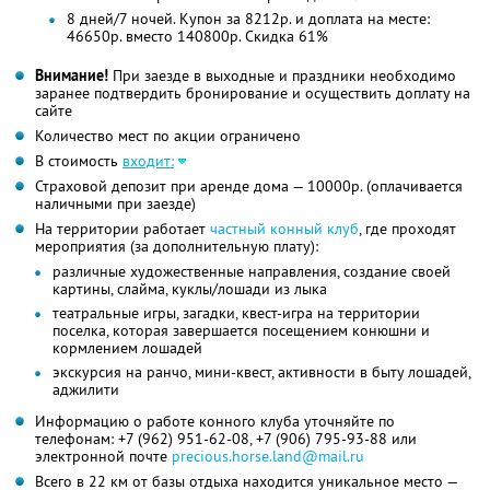
8 дней/7 ночей. Купон за 8212р. и доплата на месте:
46650р. вместо 140800р. Скидка 61%
Внимание!
При заезде в выходные и праздники необходимо
заранее подтвердить бронирование и осуществить доплату на
сайте
Количество мест по акции ограничено
В стоимость
входит:
Страховой депозит при аренде дома — 10000р. (оплачивается
наличными при заезде)
На территории работает
частный конный клуб
, где проходят
мероприятия (за дополнительную плату):
различные художественные направления, создание своей
картины, слайма, куклы/лошади из лыка
театральные игры, загадки, квест-игра на территории
поселка, которая завершается посещением конюшни и
кормлением лошадей
экскурсия на ранчо, мини-квест, активности в быту лошадей,
аджилити
Информацию о работе конного клуба уточняйте по
телефонам:
+7 (962) 951-62-08,
+7 (906) 795-93-88
или
электронной почте
precious.horse.land@mail.ru
Всего в 22 км от базы отдыха находится уникальное место —