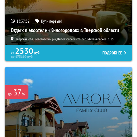
13:37:51
Купи первым!
Отдых в экоотеле «Киногородок» в Тверской области
Тверская обл., Бологовский р-н, Выползовское с/п, дер. Михайловское, д. 15
2530
ПОДРОБНЕЕ
от
руб.
до
173110
руб.
37
%
до