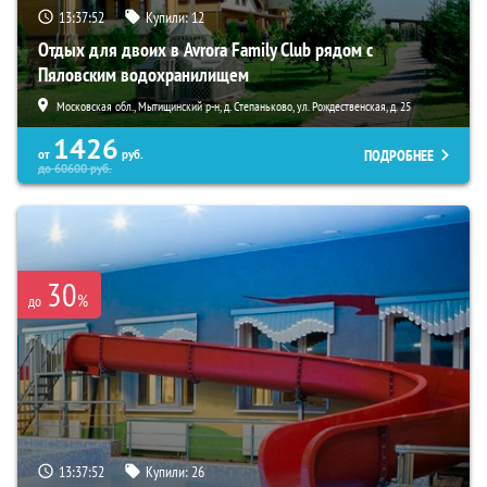
13:37:51
Купили:
12
Отдых для двоих в Avrora Family Club рядом с
Пяловским водохранилищем
Московская обл., Мытищинский р-н, д. Степаньково, ул. Рождественская, д. 25
1426
ПОДРОБНЕЕ
от
руб.
до
60600
руб.
30
%
до
13:37:51
Купили:
26