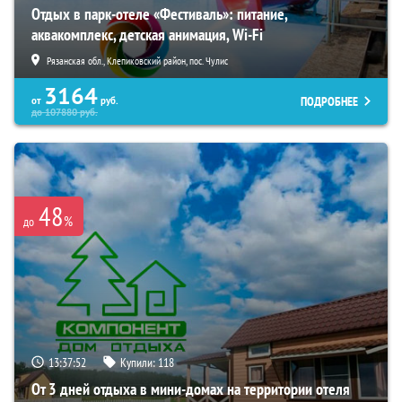
Отдых в парк-отеле «Фестиваль»: питание,
аквакомплекс, детская анимация, Wi-Fi
Рязанская обл., Клепиковский район, пос. Чулис
3164
ПОДРОБНЕЕ
от
руб.
до
107880
руб.
48
%
до
13:37:51
Купили:
118
От 3 дней отдыха в мини-домах на территории отеля