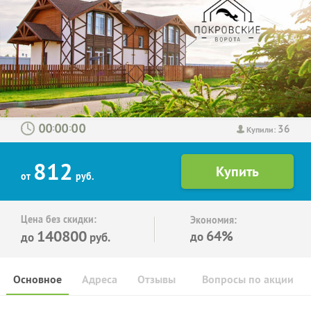
36
:
:
Купили:
812
от
руб.
Цена без скидки:
Экономия:
140800
64%
до
до
руб.
Основное
Адреса
Отзывы
Вопросы по акции