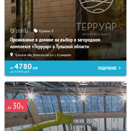
13:37:51
Купили:
8
Проживание в домике на выбор в загородном
комплексе «Терруар» в Тульской области
Тульская обл., Ясногорский р-н, с. Кузмищево
4780
ПОДРОБНЕЕ
от
руб.
до
57400
руб.
30
%
до