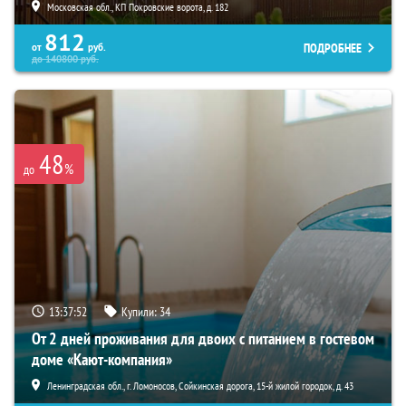
Московская обл., КП Покровские ворота, д. 182
812
ПОДРОБНЕЕ
от
руб.
до
140800
руб.
48
%
до
13:37:51
Купили:
34
От 2 дней проживания для двоих с питанием в гостевом
доме «Кают-компания»
Ленинградская обл., г. Ломоносов, Сойкинская дорога, 15-й жилой городок, д. 43