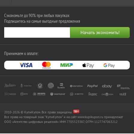
Сэкономьте до 90% при любых покупках
Подпишитесь на самые выгодные предложения
Принимаем к оплате:
2010-2026 © КупиКупон. Все права защищены.
Все права на товарный знак "КупиКупон" и на сайт www.kupikupon.ru принадлежат
OOO «Агентство цифровых решений» ИНН 7705523387, ОГРН 1127747063212