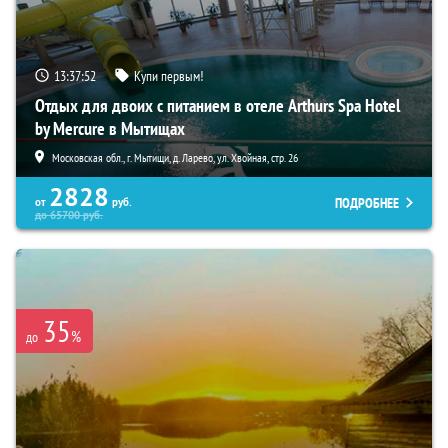
13:37:51
Купи первым!
Отдых для двоих с питанием в отеле Arthurs Spa Hotel
by Mercure в Мытищах
Московская обл., г. Мытищи, д. Ларево, ул. Хвойная, стр. 26
2828
ПОДРОБНЕЕ
от
руб.
до
65700
руб.
35
%
до