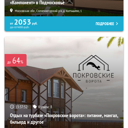
«Компонент» в Подмосковье
Московская обл., Солнечногорский р-н, д. Колтышево, 1
2053
ПОДРОБНЕЕ
от
руб.
до
67400
руб.
64
%
до
13:37:51
Купили:
8
Отдых на турбазе «Покровские ворота»: питание, мангал,
бильярд и другое