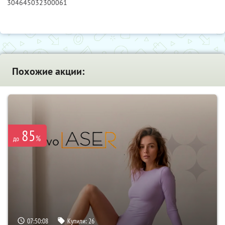
304645032300061
Похожие акции:
85
%
до
07:50:07
Купили:
26