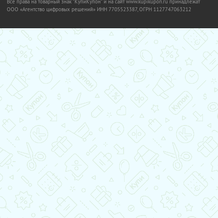
Все права на товарный знак "КупиКупон" и на сайт www.kupikupon.ru принадлежат
OOO «Агентство цифровых решений» ИНН 7705523387, ОГРН 1127747063212