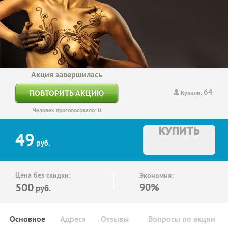
Акция завершилась
64
ПОВТОРИТЬ АКЦИЮ
Купили:
Человек проголосовало: 0
КУПИТЬ
49
руб.
Цена без скидки:
Экономия:
500
90%
руб.
Основное
Адреса
Отзывы
Вопросы по акции