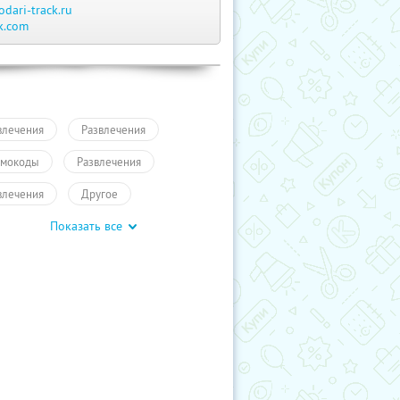
odari-track.ru
k.com
влечения
Развлечения
мокоды
Развлечения
влечения
Другое
Показать все
учиКупон
Развлечения