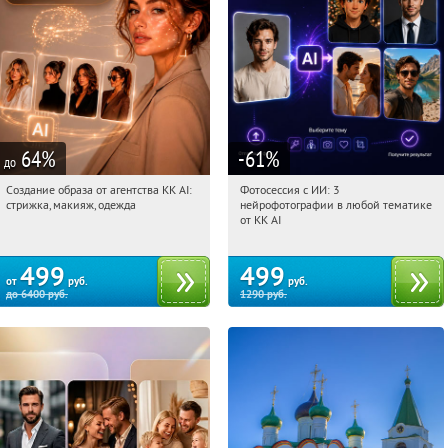
64
%
-61
%
до
Создание образа от агентства KK AI:
Фотосессия с ИИ: 3
04:26:50
Купили:
64
04:26:50
Купили:
81
стрижка, макияж, одежда
нейрофотографии в любой тематике
Россия
Россия
от KK AI
499
499
от
руб.
руб.
до
6400
руб.
1290
руб.