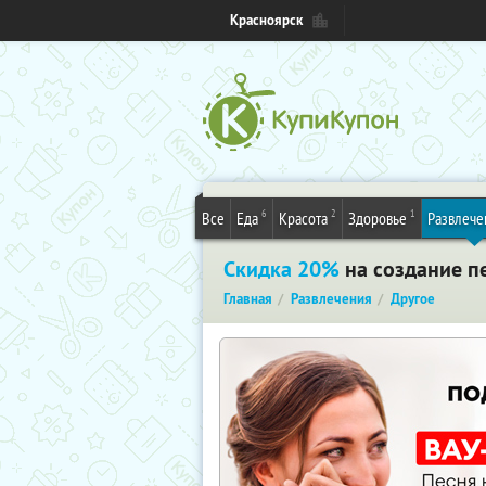
Красноярск
6
2
1
Все
Еда
Красота
Здоровье
Развлече
Скидка 20%
на создание пе
Главная
Развлечения
Другое