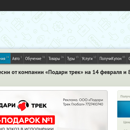
24
1
31
26
13
12
83
ния
Авто
Обучение
Товары
Туры
Услуги
ПолучиКупон
сни от компании «Подари трек» на 14 февраля и 
Получ
Цена