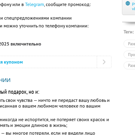
p
лефону или в
Telegram
, сообщите промокод:
v
ими спецпредложениями компании
 можно уточнить по телефону компании:
Теги:
 2025 включительно
Раз
Про
ся купоном
Раз
Пол
НИИ
ый подарок, но и:
ь свои чувства — ничто не передаст вашу любовь и
аписанная о вашем любимом человеке по вашим
никогда не испортится, не потеряет своих красок и
амять и эмоции длиною в жизнь;
— вы многое потеряли, если не видели лицо