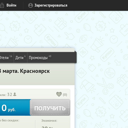
Войти
Зарегистрироваться
16
6
48
Отели
Дети
Промокоды
8 марта. Красноярск
32
(0)
или:
0
ПОЛУЧИТЬ
руб.
 без скидки:
Экономия: