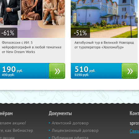
-61
%
-51
%
Фотосессия с ИИ: 5
Автобусный тур в Великий Новгород
04:26:50
Купили:
10
04:26:50
Купили:
2
нейрофотографий в любой тематике
от туроператора «ХохломаТур»
Сенная площадь
Россия
от New Dream Works
190
510
руб.
руб.
490
руб.
5190
руб.
тнёрам
Документы
Кон
елаем акцию!
Агентский договор
spro
е, как Вебмастер
Лицензионный договор
Связ
е акции
Публичная оферта