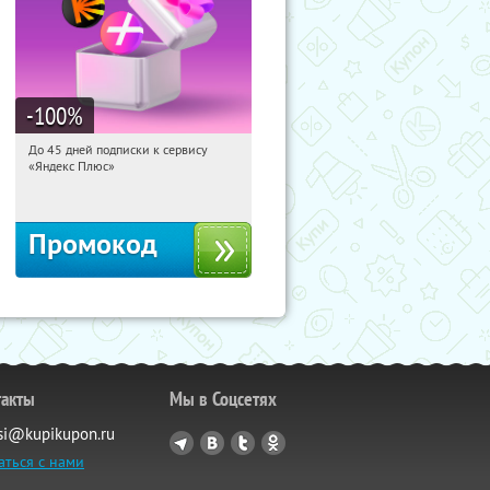
-100
%
До 45 дней подписки к сервису
04:26:50
Получили:
19
«Яндекс Плюс»
Россия
Промокод
такты
Мы в Соцсетях
si@kupikupon.ru
аться с нами