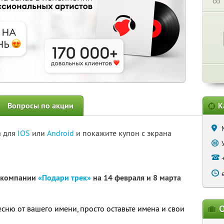
∞
Вопросы по акции
К
а для
IOS
или
Android
и покажите купон с экрана
т компании
«Подари трек»
на 14 февраля и 8 марта
О
сню от вашего имени, просто оставьте имена и свои