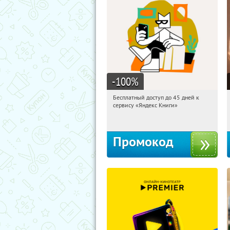
-100
%
Бесплатный доступ до 45 дней к
04:26:50
Получи первым!
сервису «Яндекс Книги»
Россия
Промокод