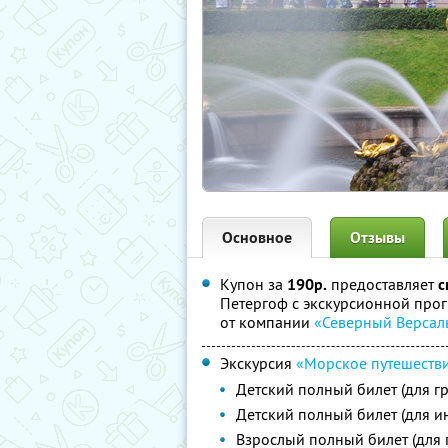
Основное
Отзывы
Купон за
190р.
предоставляет
с
Петергоф с экскурсионной про
от компании
«Северный Версал
Экскурсия
«Морское путешестви
Детский полный билет (для г
Детский полный билет (для и
Взрослый полный билет (для 