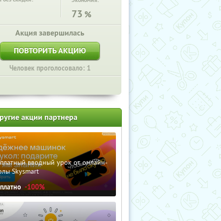
Экономия:
73
%
Акция завершилась
ПОВТОРИТЬ АКЦИЮ
Человек проголосовало: 1
ругие акции партнера
сплатный вводный урок от онлайн-
олы Skysmart
сплатно
-100%