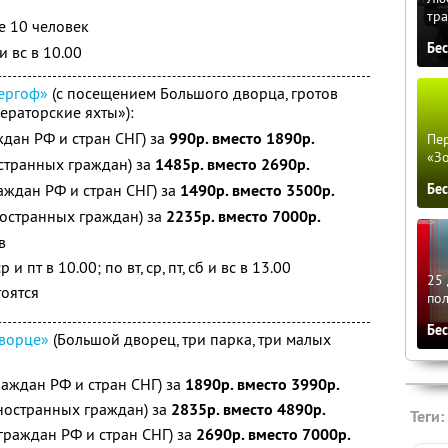
тра
е 10 человек
Бе
и вс в 10.00
ергоф»
(с посещением Большого дворца, гротов
ераторские яхты»):
ждан РФ и стран СНГ) за
990р. вместо 1890р.
Пер
«З
странных граждан) за
1485р. вместо 2690р.
аждан РФ и стран СНГ) за
1490р. вместо 3500р.
Бе
ностранных граждан) за
2235р. вместо 7000р.
в
и пт в 10.00; по вт, ср, пт, сб и вс в 13.00
25 
тоятся
по
Бе
дворце»
(Большой дворец, три парка, три малых
раждан РФ и стран СНГ) за
1890р. вместо 3990р.
ностранных граждан) за
2835р. вместо 4890р.
Теги:
граждан РФ и стран СНГ) за
2690р. вместо 7000р.