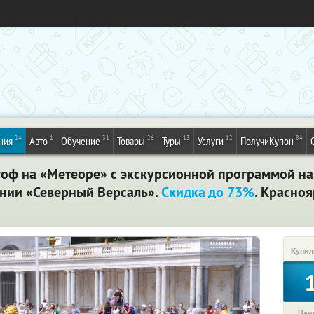
24
1
31
26
13
12
84
ния
Авто
Обучение
Товары
Туры
Услуги
ПолучиКупон
гоф на «Метеоре» с экскурсионной программой н
ании «Северный Версаль».
Скидка до 73%
. Красноя
Купил
Цена