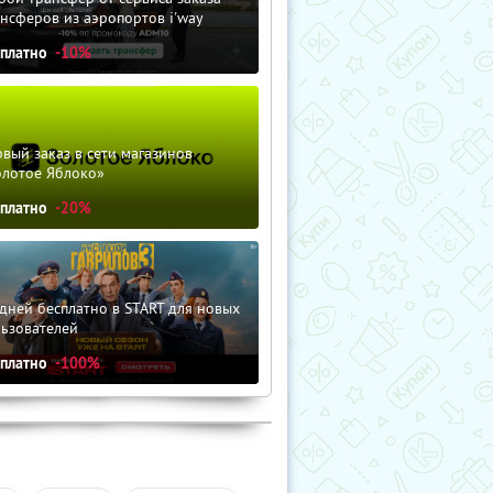
нсферов из аэропортов i'way
сплатно
-10%
вый заказ в сети магазинов
олотое Яблоко»
сплатно
-20%
дней бесплатно в START для новых
льзователей
сплатно
-100%