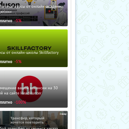
зличные курсы от онлайн-академии
дюсон»
сплатно
-5%
сы от онлайн-школы Skillfactory
сплатно
-5%
змещение вашей вакансии на 30
й на сайте HeadHunter
сплатно
-100%
ой трансфер от сервиса заказа