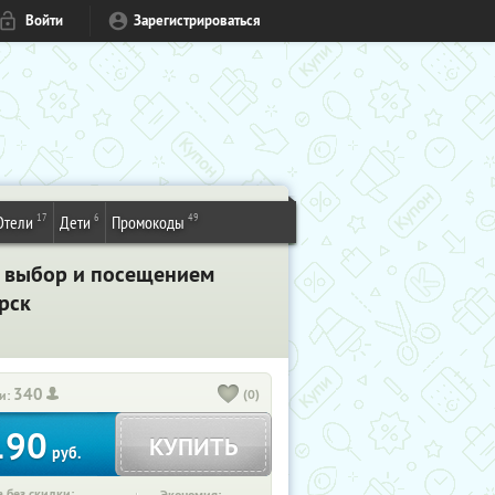
Войти
Зарегистрироваться
17
6
49
Отели
Дети
Промокоды
а выбор и посещением
рск
340
(0)
и:
190
КУПИТЬ
руб.
 без скидки: