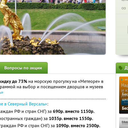
∞
Вопросы по акции
Д
кидку до 73%
на морскую прогулку на «Метеоре» в
граммой на выбор и посещением дворцов и музеев
ь»
Бе
шк
е в Северный Версаль»
:
Бе
раждан РФ и стран СНГ) за
690р. вместо 1150р.
ностранных граждан) за
1035р. вместо 1550р.
граждан РФ и стран СНГ) за
1090р. вместо 2500р.