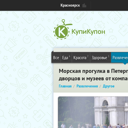
Красноярск
6
2
1
Все
Еда
Красота
Здоровье
Развлече
Морская прогулка в Петер
дворцов и музеев от комп
Главная
Развлечения
Другое