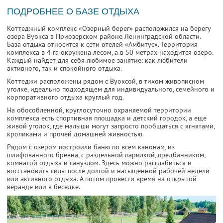
ПОДРОБНЕЕ О БАЗЕ ОТДЫХА
Коттеджный комплекс «Озерный берег» расположился на берегу
озера Вуокса в Приозерском районе Ленинградской области.
База отдыха относится к сети отелей «Амбитус». Территория
комплекса в 4 га окружена лесом, а в 50 метрах находится озеро.
Каждый найдет для себя любимое занятие: как любители
активного, так и спокойного отдыха.
Коттеджи расположены рядом с Вуоксой, в тихом живописном
уголке, идеально подходящем для индивидуального, семейного и
корпоративного отдыха круглый год.
На обособленной, круглосуточно охраняемой территории
комплекса есть спортивная площадка и детский городок, а еще
живой уголок, где малыши могут запросто пообщаться с ягнятами,
кроликами и прочей домашней живностью.
Рядом с озером построили баню по всем канонам, из
шлифованного бревна, с раздельной парилкой, предбанником,
комнатой отдыха и санузлом. Здесь можно расслабиться и
восстановить силы после долгой и насыщенной рабочей недели
или активного отдыха. А потом провести время на открытой
веранде или в беседке.