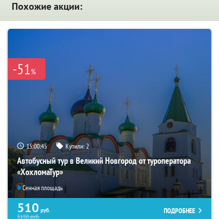
Похожие акции:
-51
%
15:00:44
Купили:
2
Автобусный тур в Великий Новгород от туроператора
«ХохломаТур»
Сенная площадь
510
ПОДРОБНЕЕ
руб.
5190
руб.