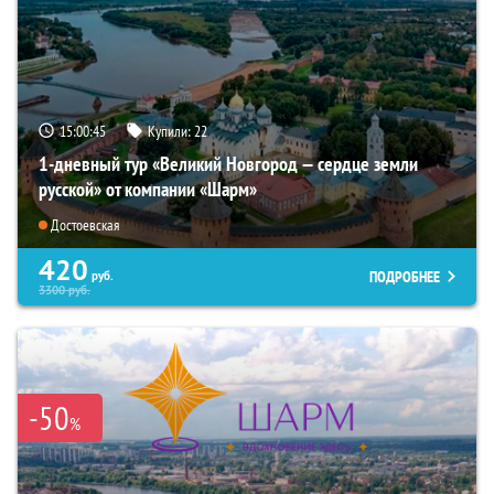
15:00:44
Купили:
22
1-дневный тур «Великий Новгород — сердце земли
русской» от компании «Шарм»
Достоевская
420
ПОДРОБНЕЕ
руб.
3300
руб.
-50
%