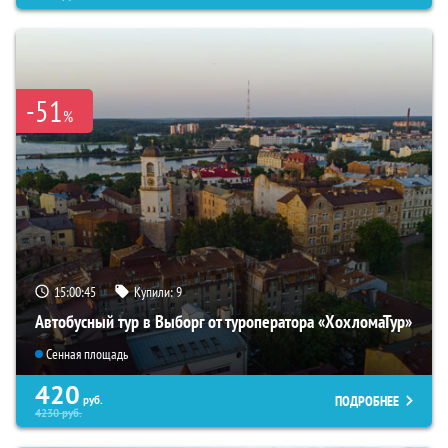
-51
%
15:00:44
Купили:
9
Автобусный тур в Выборг от туроператора «ХохломаТур»
Сенная площадь
420
ПОДРОБНЕЕ
руб.
4230
руб.