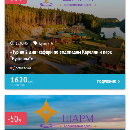
15:00:44
Купили:
6
«Тур на 2 дня: сафари по водопадам Карелии и парк
“Рускеала"»
Достоевская
1620
ПОДРОБНЕЕ
руб.
12900
руб.
-50
%