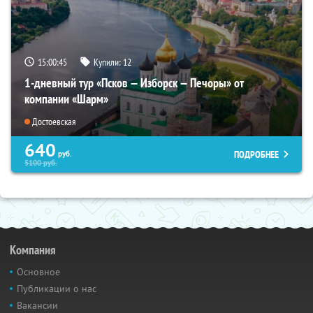
15:00:44
Купили:
12
1-дневный тур «Псков — Изборск — Печоры» от
компании «Шарм»
Достоевская
640
ПОДРОБНЕЕ
руб.
5100
руб.
Компания
Основное
Публикации о нас
Вакансии