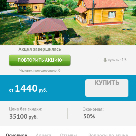
Акция завершилась
15
ПОВТОРИТЬ АКЦИЮ
Купили:
Человек проголосовало: 0
КУПИТЬ
1440
от
руб.
Цена без скидки:
Экономия:
35100
50%
руб.
Основное
Адреса
Отзывы
Вопросы по акции