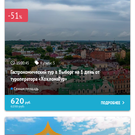
-51
%
15:00:44
Купили:
5
Гастрономический тур в Выборг на 1 день от
туроператора «ХохломаТур»
Сенная площадь
620
ПОДРОБНЕЕ
руб.
6290
руб.