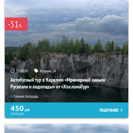
-51
%
15:00:44
Купили:
24
Автобусный тур в Карелию «Мраморный каньон
Рускеала и водопады» от «ХохломаТур»
Сенная площадь
450
ПОДРОБНЕЕ
руб.
4550
руб.