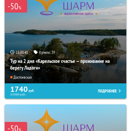
-50
%
15:00:44
Купили:
39
Тур на 2 дня «Карельское счастье — проживание на
берегу Ладоги»
Достоевская
1740
ПОДРОБНЕЕ
руб.
13900
руб.
-50
%