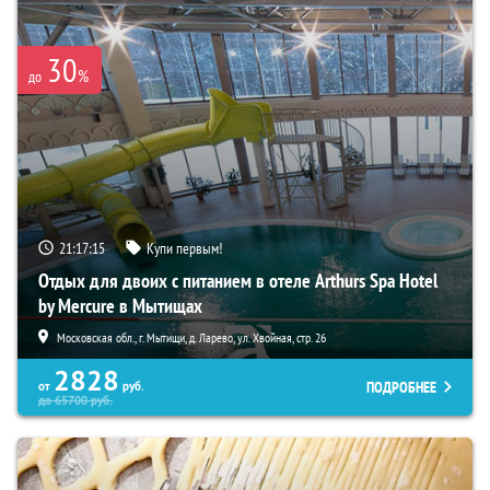
30
%
до
21:17:13
Купи первым!
Отдых для двоих с питанием в отеле Arthurs Spa Hotel
by Mercure в Мытищах
Московская обл., г. Мытищи, д. Ларево, ул. Хвойная, стр. 26
2828
ПОДРОБНЕЕ
от
руб.
до
65700
руб.