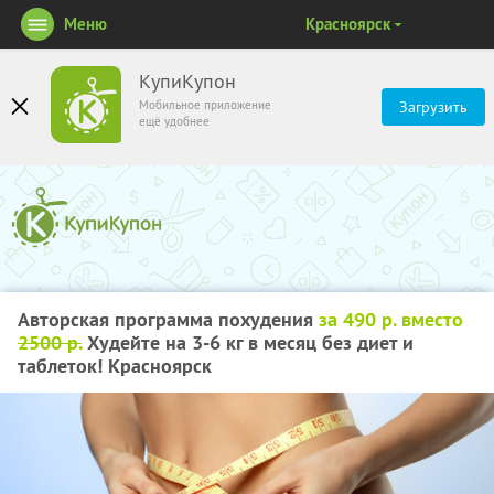
Меню
Красноярск
КупиКупон
Мобильное приложение
Загрузить
ещё удобнее
Авторская программа похудения
за 490 р. вместо
2500 р.
Худейте на 3-6 кг в месяц без диет и
таблеток! Красноярск