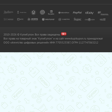
2010-2026 © КупиКупон. Все права защищены.
Все права на товарный знак "КупиКупон" и на сайт www.kupikupon.ru принадлежат
OOO «Агентство цифровых решений» ИНН 7705523387, ОГРН 1127747063212