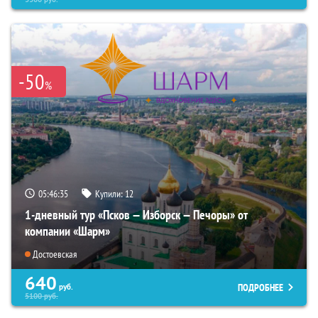
-50
%
05:46:34
Купили:
12
1-дневный тур «Псков — Изборск — Печоры» от
компании «Шарм»
Достоевская
640
ПОДРОБНЕЕ
руб.
5100
руб.