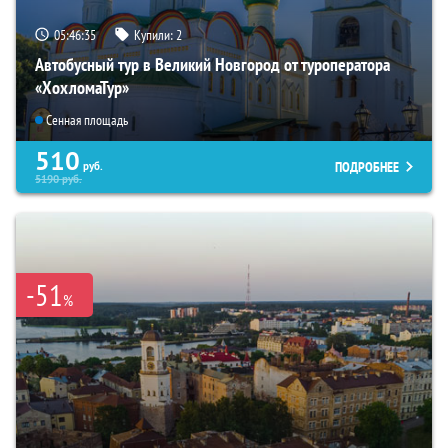
05:46:34
Купили:
2
Автобусный тур в Великий Новгород от туроператора
«ХохломаТур»
Сенная площадь
510
ПОДРОБНЕЕ
руб.
5190
руб.
-51
%