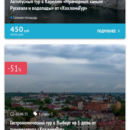
Автобусный тур в Карелию «Мраморный каньон
Рускеала и водопады» от «ХохломаТур»
Сенная площадь
450
ПОДРОБНЕЕ
руб.
4550
руб.
-51
%
05:46:34
Купили:
5
Гастрономический тур в Выборг на 1 день от
туроператора «ХохломаТур»