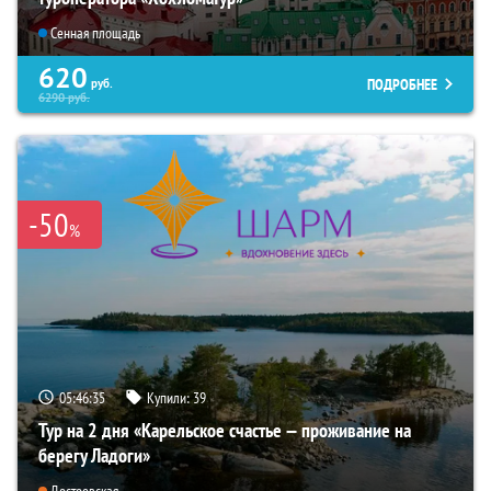
Сенная площадь
620
ПОДРОБНЕЕ
руб.
6290
руб.
-50
%
05:46:34
Купили:
39
Тур на 2 дня «Карельское счастье — проживание на
берегу Ладоги»
Достоевская