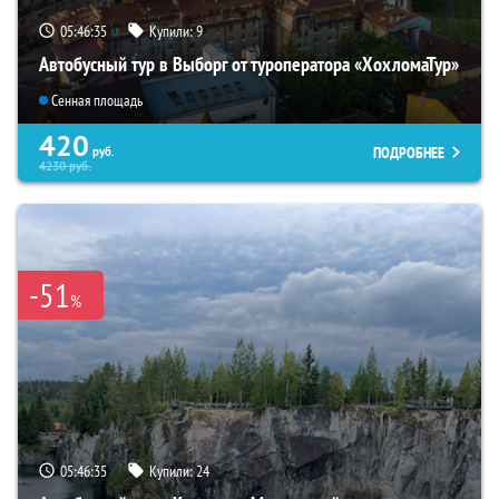
05:46:34
Купили:
9
Автобусный тур в Выборг от туроператора «ХохломаТур»
Сенная площадь
420
ПОДРОБНЕЕ
руб.
4230
руб.
-51
%
05:46:34
Купили:
24