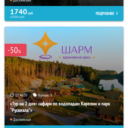
1740
ПОДРОБНЕЕ
руб.
13900
руб.
-50
%
05:46:34
Купили:
6
«Тур на 2 дня: сафари по водопадам Карелии и парк
“Рускеала"»
Достоевская