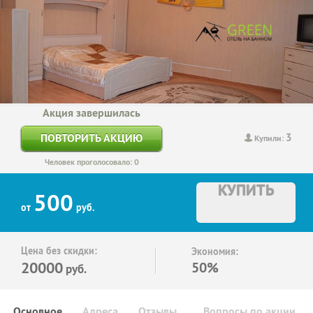
Акция завершилась
3
ПОВТОРИТЬ АКЦИЮ
Купили:
Человек проголосовало: 0
КУПИТЬ
500
от
руб.
Цена без скидки:
Экономия:
20000
50%
руб.
Основное
Адреса
Отзывы
Вопросы по акции