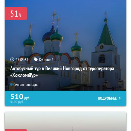
-51
%
17:05:36
Купили:
2
Автобусный тур в Великий Новгород от туроператора
«ХохломаТур»
Сенная площадь
510
ПОДРОБНЕЕ
руб.
5190
руб.