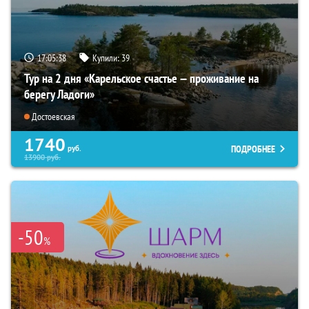
17:05:36
Купили:
39
Тур на 2 дня «Карельское счастье — проживание на
берегу Ладоги»
Достоевская
1740
ПОДРОБНЕЕ
руб.
13900
руб.
-50
%