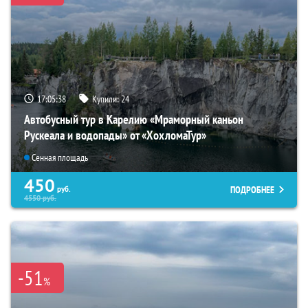
17:05:36
Купили:
24
Автобусный тур в Карелию «Мраморный каньон
Рускеала и водопады» от «ХохломаТур»
Сенная площадь
450
ПОДРОБНЕЕ
руб.
4550
руб.
-51
%