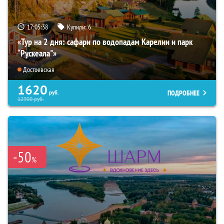
17:05:36
Купили:
6
«Тур на 2 дня: сафари по водопадам Карелии и парк
“Рускеала"»
Достоевская
1620
ПОДРОБНЕЕ
руб.
12900
руб.
-50
%