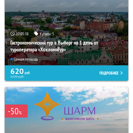
17:05:36
Купили:
5
Гастрономический тур в Выборг на 1 день от
туроператора «ХохломаТур»
Сенная площадь
620
ПОДРОБНЕЕ
руб.
6290
руб.
-50
%