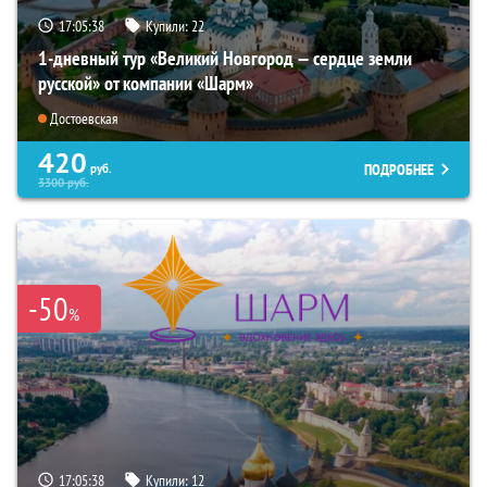
17:05:36
Купили:
22
1-дневный тур «Великий Новгород — сердце земли
русской» от компании «Шарм»
Достоевская
420
ПОДРОБНЕЕ
руб.
3300
руб.
-50
%
17:05:36
Купили:
12