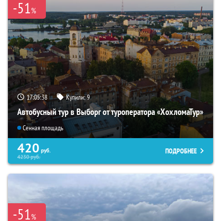
-51
%
17:05:36
Купили:
9
Автобусный тур в Выборг от туроператора «ХохломаТур»
Сенная площадь
420
ПОДРОБНЕЕ
руб.
4230
руб.
-51
%