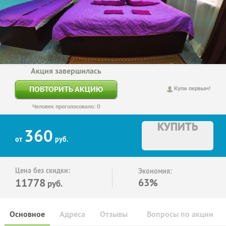
Акция завершилась
ПОВТОРИТЬ АКЦИЮ
Купи первым!
Человек проголосовало: 0
КУПИТЬ
360
от
руб.
Цена без скидки:
Экономия:
11778
63%
руб.
Основное
Адреса
Отзывы
Вопросы по акции