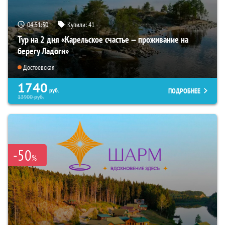
04:51:49
Купили:
41
Тур на 2 дня «Карельское счастье — проживание на
берегу Ладоги»
Достоевская
1740
ПОДРОБНЕЕ
руб.
13900
руб.
-50
%