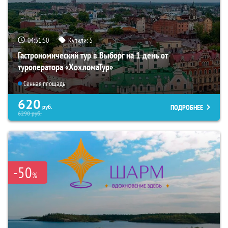
04:51:49
Купили:
5
Гастрономический тур в Выборг на 1 день от
туроператора «ХохломаТур»
Сенная площадь
620
ПОДРОБНЕЕ
руб.
6290
руб.
-50
%