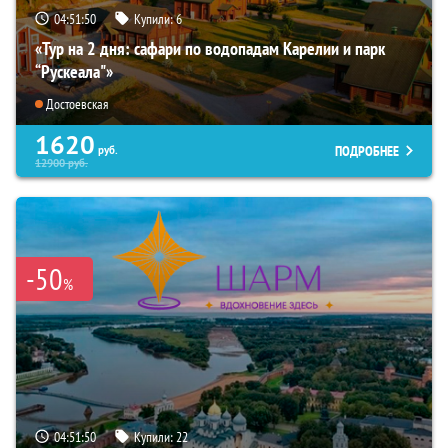
04:51:49
Купили:
6
«Тур на 2 дня: сафари по водопадам Карелии и парк
“Рускеала"»
Достоевская
1620
ПОДРОБНЕЕ
руб.
12900
руб.
-50
%
04:51:49
Купили:
22