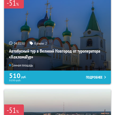
-51
%
04:51:49
Купили:
2
Автобусный тур в Великий Новгород от туроператора
«ХохломаТур»
Сенная площадь
510
ПОДРОБНЕЕ
руб.
5190
руб.
-51
%