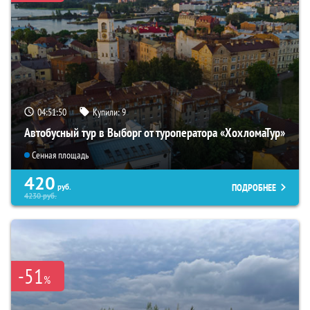
04:51:49
Купили:
9
Автобусный тур в Выборг от туроператора «ХохломаТур»
Сенная площадь
420
ПОДРОБНЕЕ
руб.
4230
руб.
-51
%