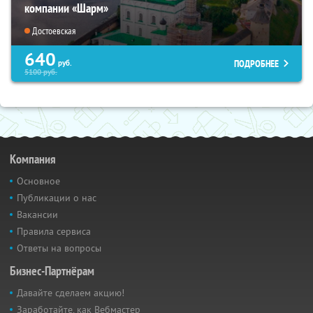
компании «Шарм»
Достоевская
640
ПОДРОБНЕЕ
руб.
5100
руб.
Компания
Основное
Публикации о нас
Вакансии
Правила сервиса
Ответы на вопросы
Бизнес-Партнёрам
Давайте сделаем акцию!
Заработайте, как Вебмастер