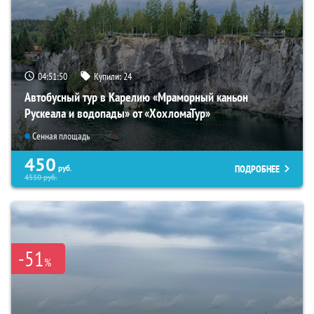
04:51:49
Купили:
24
Автобусный тур в Карелию «Мраморный каньон
Рускеала и водопады» от «ХохломаТур»
Сенная площадь
450
ПОДРОБНЕЕ
руб.
4550
руб.
-51
%