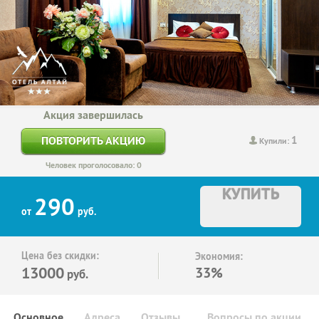
Акция завершилась
1
ПОВТОРИТЬ АКЦИЮ
Купили:
Человек проголосовало: 0
КУПИТЬ
290
от
руб.
Цена без скидки:
Экономия:
13000
33%
руб.
Основное
Адреса
Отзывы
Вопросы по акции