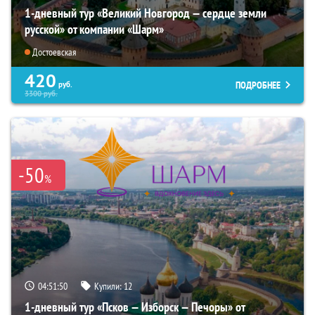
1-дневный тур «Великий Новгород — сердце земли
русской» от компании «Шарм»
Достоевская
420
ПОДРОБНЕЕ
руб.
3300
руб.
-50
%
04:51:49
Купили:
12
1-дневный тур «Псков — Изборск — Печоры» от