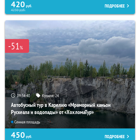
420
ПОДРОБНЕЕ
руб.
4230
руб.
-51
%
09:34:39
Купили:
24
Автобусный тур в Карелию «Мраморный каньон
Рускеала и водопады» от «ХохломаТур»
Сенная площадь
450
ПОДРОБНЕЕ
руб.