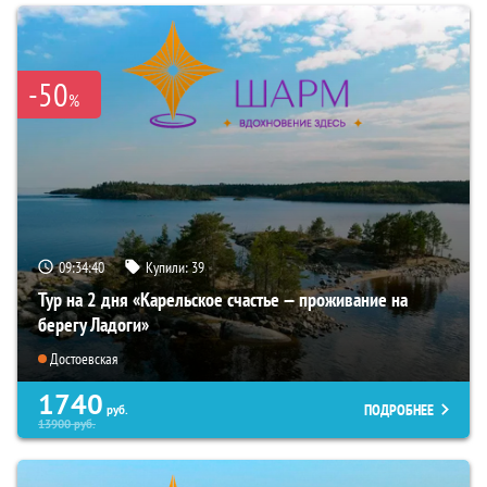
-50
%
09:34:39
Купили:
39
Тур на 2 дня «Карельское счастье — проживание на
берегу Ладоги»
Достоевская
1740
ПОДРОБНЕЕ
руб.
13900
руб.