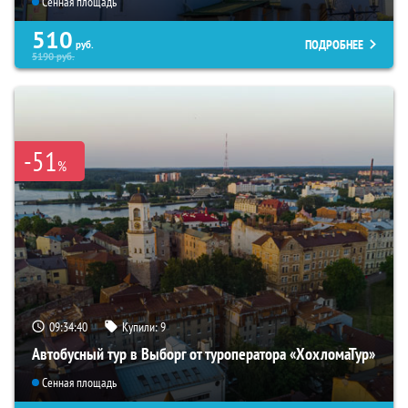
Сенная площадь
510
ПОДРОБНЕЕ
руб.
5190
руб.
-51
%
09:34:39
Купили:
9
Автобусный тур в Выборг от туроператора «ХохломаТур»
Сенная площадь