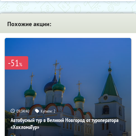
Похожие акции:
-51
%
09:34:39
Купили:
2
Автобусный тур в Великий Новгород от туроператора
«ХохломаТур»