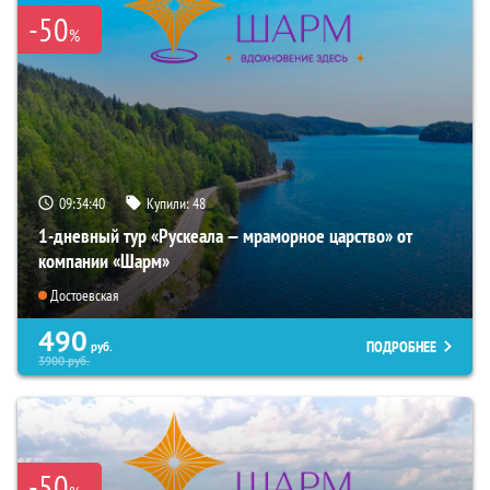
-50
%
09:34:39
Купили:
48
1-дневный тур «Рускеала — мраморное царство» от
компании «Шарм»
Достоевская
490
ПОДРОБНЕЕ
руб.
3900
руб.
-50