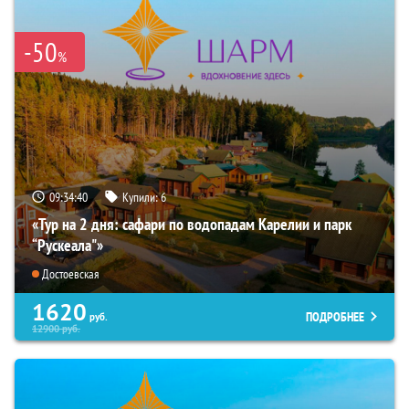
-50
%
09:34:39
Купили:
6
«Тур на 2 дня: сафари по водопадам Карелии и парк
“Рускеала"»
Достоевская
1620
ПОДРОБНЕЕ
руб.
12900
руб.