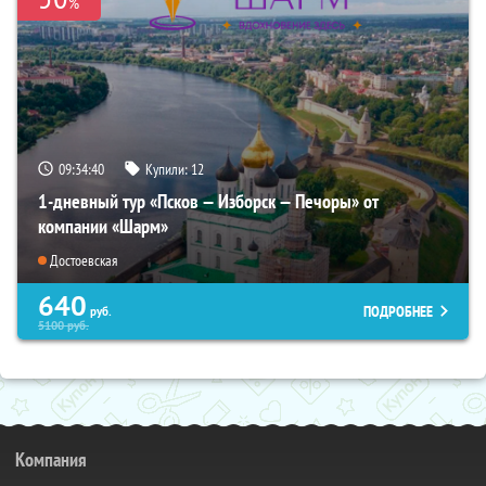
%
09:34:39
Купили:
12
1-дневный тур «Псков — Изборск — Печоры» от
компании «Шарм»
Достоевская
640
ПОДРОБНЕЕ
руб.
5100
руб.
Компания