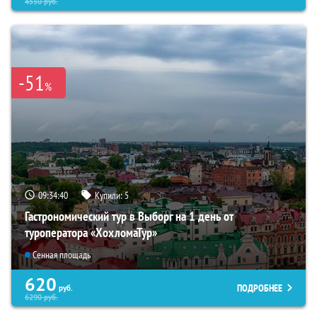
4550
руб.
-51
%
09:34:39
Купили:
5
Гастрономический тур в Выборг на 1 день от
туроператора «ХохломаТур»
Сенная площадь
620
ПОДРОБНЕЕ
руб.
6290
руб.