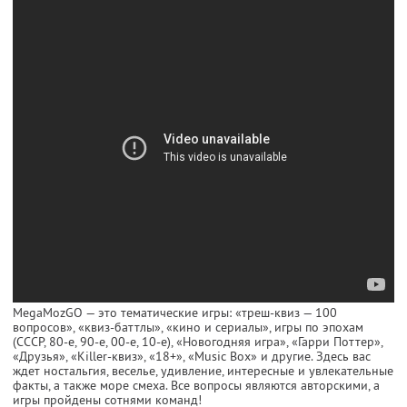
MegaMozGO — это тематические игры: «треш-квиз — 100
вопросов», «квиз-баттлы», «кино и сериалы», игры по эпохам
(СССР, 80-е, 90-е, 00-е, 10-е), «Новогодняя игра», «Гарри Поттер»,
«Друзья», «Killer-квиз», «18+», «Music Box» и другие. Здесь вас
ждет ностальгия, веселье, удивление, интересные и увлекательные
факты, а также море смеха. Все вопросы являются авторскими, а
игры пройдены сотнями команд!