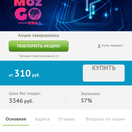
Акция завершилась
ПОВТОРИТЬ АКЦИЮ
Купи первым!
Человек проголосовало: 0
КУПИТЬ
310
от
руб.
Цена без скидки:
Экономия:
3346
57%
руб.
Основное
Адреса
Отзывы
Вопросы по акции