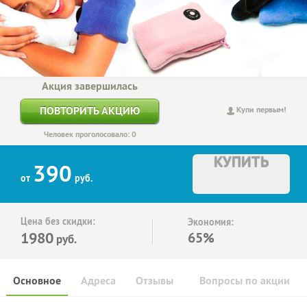
Акция завершилась
ПОВТОРИТЬ АКЦИЮ
Купи первым!
Человек проголосовало: 0
КУПИТЬ
390
от
руб.
Цена без скидки:
Экономия:
1980
65%
руб.
Основное
Адреса
Отзывы
Вопросы по акции