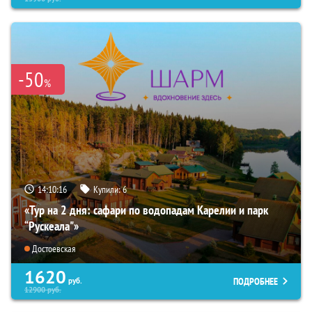
-50
%
14:10:14
Купили:
6
«Тур на 2 дня: сафари по водопадам Карелии и парк
“Рускеала"»
Достоевская
1620
ПОДРОБНЕЕ
руб.
12900
руб.