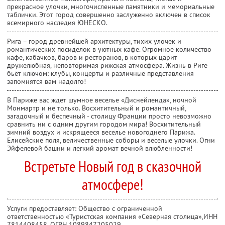
прекрасное улочки, многочисленные памятники и мемориальные
таблички. Этот город совершенно заслуженно включен в список
всемирного наследия ЮНЕСКО.
Рига – город древнейшей архитектуры, тихих улочек и
романтических посиделок в уютных кафе. Огромное количество
кафе, кабачков, баров и ресторанов, в которых царит
дружелюбная, неповторимая рижская атмосфера. Жизнь в Риге
бьёт ключом: клубы, концерты и различные представления
запомнятся вам надолго!
В Париже вас ждет шумное веселье «Диснейленда», ночной
Монмартр и не только. Восхитительный и романтичный,
загадочный и беспечный - столицу Франции просто невозможно
сравнить ни с одним другим городом мира! Восхитительный
зимний воздух и искрящееся веселье новогоднего Парижа.
Елисейские поля, величественные соборы и веселые улочки. Огни
Эйфелевой башни и легкий аромат вечной влюбленности!
Встретьте Новый год в сказочной
атмосфере!
Услуги предоставляет: Общество с ограниченной
ответственностью «Туристская компания «Северная столица»,
ИНН
7814408458
, ОГРН 1089847205029