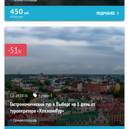
450
ПОДРОБНЕЕ
руб.
4550
руб.
-51
%
14:10:14
Купили:
5
Гастрономический тур в Выборг на 1 день от
туроператора «ХохломаТур»
Сенная площадь