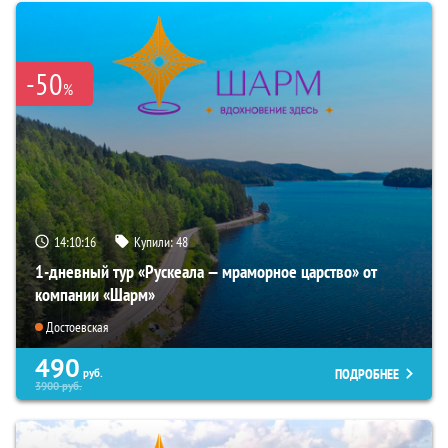
-50
%
14:10:14
Купили:
48
1-дневный тур «Рускеала — мраморное царство» от
компании «Шарм»
Достоевская
490
ПОДРОБНЕЕ
руб.
3900
руб.