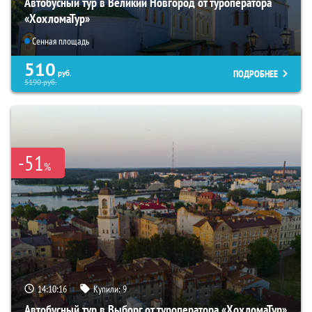
Автобусный тур в Великий Новгород от туроператора
«ХохломаТур»
Сенная площадь
510
ПОДРОБНЕЕ
руб.
5190
руб.
-51
%
14:10:14
Купили:
9
Автобусный тур в Выборг от туроператора «ХохломаТур»