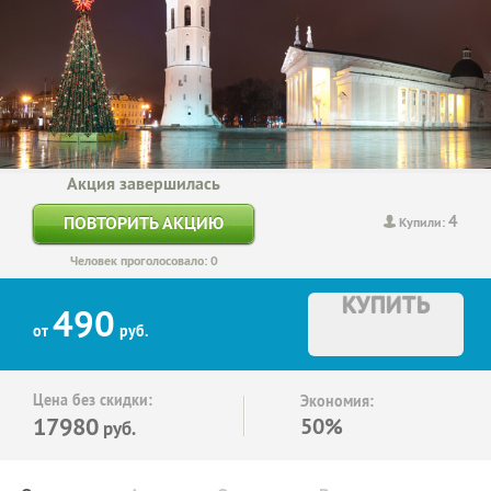
Акция завершилась
4
ПОВТОРИТЬ АКЦИЮ
Купили:
Человек проголосовало: 0
КУПИТЬ
490
от
руб.
Цена без скидки:
Экономия:
17980
50%
руб.