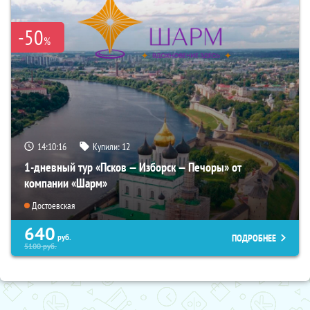
-50
%
14:10:14
Купили:
12
1-дневный тур «Псков — Изборск — Печоры» от
компании «Шарм»
Достоевская
640
ПОДРОБНЕЕ
руб.
5100
руб.