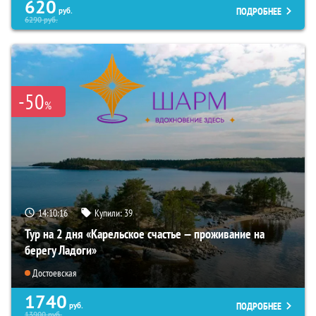
620
ПОДРОБНЕЕ
руб.
6290
руб.
-50
%
14:10:14
Купили:
39
Тур на 2 дня «Карельское счастье — проживание на
берегу Ладоги»
Достоевская
1740
ПОДРОБНЕЕ
руб.
13900
руб.