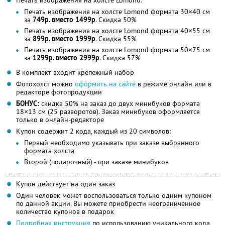
Печать изображения на холсте Lomond:
Печать изображения на холсте Lomond формата 30×40 см
за
749р. вместо 1499р
. Скидка 50%
Печать изображения на холсте Lomond формата 40×55 см
за
899р. вместо 1999р
. Скидка 55%
Печать изображения на холсте Lomond формата 50×75 см
за
1299р. вместо 2999р
. Скидка 57%
В комплект входит крепежный набор
Фотохолст можно
оформить на сайте
в режиме онлайн или в
редакторе фотопродукции
БОНУС:
скидка 50% на заказ до двух минибуков формата
18×13 см (25 разворотов). Заказ минибуков оформляется
только в онлайн-редакторе
Купон содержит 2 кода, каждый из 20 символов:
Первый необходимо указывать при заказе выбранного
формата холста
Второй (подарочный) - при заказе минибуков
Купон действует на один заказ
Один человек может воспользоваться только одним купоном
по данной акции. Вы можете приобрести неограниченное
количество купонов в подарок
Подробная инструкция
по использованию уникального кода