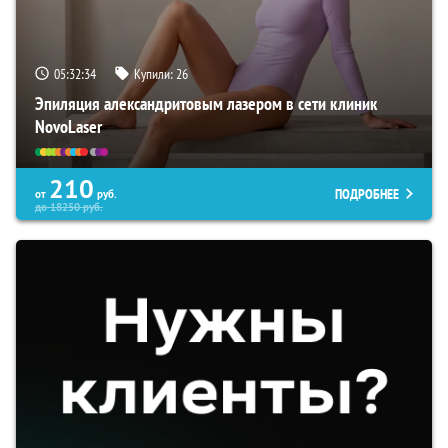
05:32:33
Купили:
26
Эпиляция александритовым лазером в сети клиник
NovoLaser
210
ПОДРОБНЕЕ
от
руб.
до
18250
руб.