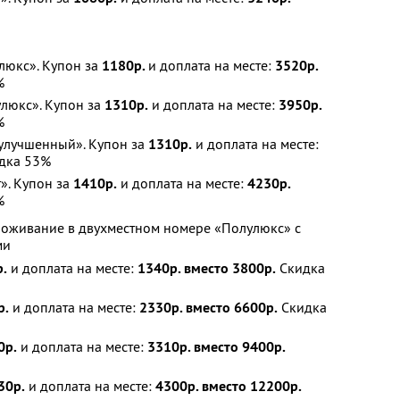
юкс». Купон за
1180р.
и доплата на месте:
3520р.
%
люкс». Купон за
1310р.
и доплата на месте:
3950р.
%
улучшенный». Купон за
1310р.
и доплата на месте:
дка 53%
». Купон за
1410р.
и доплата на месте:
4230р.
%
роживание в двухместном номере «Полулюкс» с
ми
.
и доплата на месте:
1340р. вместо 3800р.
Скидка
р.
и доплата на месте:
2330р. вместо 6600р.
Скидка
0р.
и доплата на месте:
3310р. вместо 9400р.
30р.
и доплата на месте:
4300р. вместо 12200р.