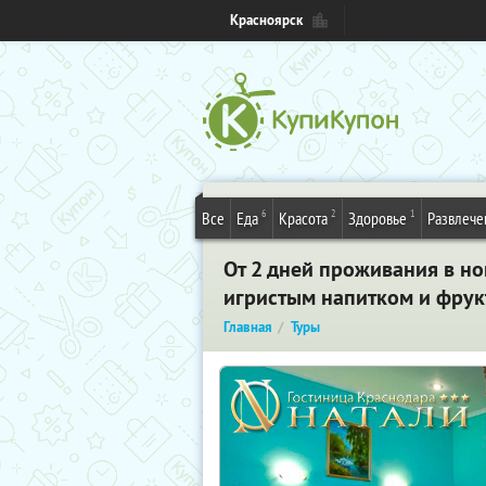
Красноярск
6
2
1
Все
Еда
Красота
Здоровье
Развлече
От 2 дней проживания в но
игристым напитком и фрук
Главная
Туры