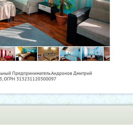
альный Предприниматель Андронов Дмитрий
3
, ОГРН 313231120300097