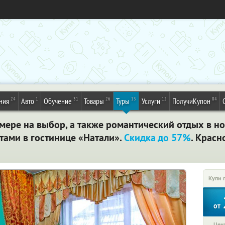
24
1
31
26
13
12
84
ния
Авто
Обучение
Товары
Туры
Услуги
ПолучиКупон
мере на выбор, а также романтический отдых в н
тами в гостинице «Натали».
Скидка до 57%
. Красн
Купи 
от
Цена