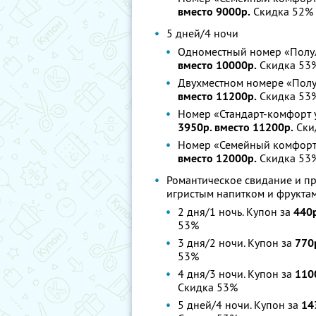
вместо 9000р.
Скидка 52%
5 дней/4 ночи
Одноместный номер «Полул
вместо 10000р.
Скидка 53
Двухместном номере «Полу
вместо 11200р.
Скидка 53
Номер «Стандарт-комфорт 
3950р. вместо 11200р.
Ски
Номер «Семейный комфорт
вместо 12000р.
Скидка 53
Романтическое свидание и п
игристым напитком и фрукта
2 дня/1 ночь. Купон за
440р
53%
3 дня/2 ночи. Купон за
770
53%
4 дня/3 ночи. Купон за
110
Скидка 53%
5 дней/4 ночи. Купон за
14