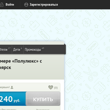
Войти
Зарегистрироваться
17
6
49
Отели
Дети
Промокоды
омере «Полулюкс» с
оярск
первым!
(0)
240
КУПИТЬ
руб.
 без скидки: