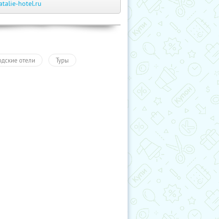
atalie-hotel.ru
одские отели
Туры