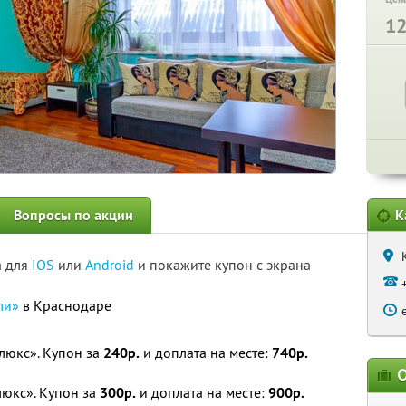
1
Вопросы по акции
К
а для
IOS
или
Android
и покажите купон с экрана
ли»
в Краснодаре
юкс». Купон за
240р.
и доплата на месте:
740р.
О
юкс». Купон за
300р.
и доплата на месте:
900р.