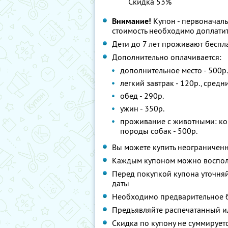
Скидка 53%
Внимание!
Купон - первоначал
стоимость необходимо доплатит
Дети до 7 лет проживают беспл
Дополнительно оплачивается:
дополнительное место - 500р.
легкий завтрак - 120р., средн
обед - 290р.
ужин - 350р.
проживание с животными: кош
породы собак - 500р.
Вы можете купить неограниченн
Каждым купоном можно восполь
Перед покупкой купона уточня
даты
Необходимо предварительное 
Предъявляйте распечатанный и
Скидка по купону не суммируе