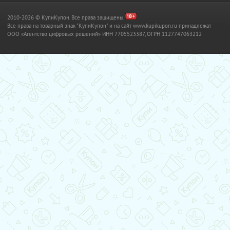
2010-2026 © КупиКупон. Все права защищены.
Все права на товарный знак "КупиКупон" и на сайт www.kupikupon.ru принадлежат
OOO «Агентство цифровых решений» ИНН 7705523387, ОГРН 1127747063212