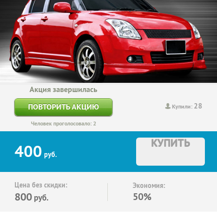
Акция завершилась
28
ПОВТОРИТЬ АКЦИЮ
Купили:
Человек проголосовало: 2
КУПИТЬ
400
руб.
Цена без скидки:
Экономия:
800
50%
руб.