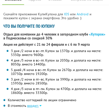
Скачайте приложение КупиКупона для
IOS
или
Android
и
покажите купон с экрана смартфона. Это удобно :)
ЧТО ВЫ ПОЛУЧИТЕ ПО КУПОНУ
Отдых для компании до 4 человек в загородном клубе
«Хуторок»
в Подмосковье со скидкой 30%
Акция не действует с 21 по 24 февраля и с 6 по 9 марта
3 дня /2 ночи в вс–пт. Купон за 1370р. и доплата на месте:
5350р. вместо 9600р.
4 дня /3 ночи в вс–пт. Купон за 2030р. и доплата на месте:
8050р. вместо 14400р.
5 дней /4 ночи в вс–пт. Купон за 2670р. и доплата на месте:
10750р. вместо 19200р.
3 дня /2 ночи в пт–вс. Купон за 3990р. и доплата на месте:
15950р. вместо 28500р.
4 дня /3 ночи в пт–пн. Купон за 4700р. и доплата на месте:
18600р. вместо 33300р.
Количество коттеджей по акции ограничено
В стоимость
входит: