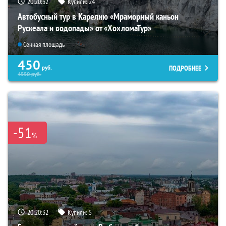
20:20:31
Купили:
24
Автобусный тур в Карелию «Мраморный каньон
Рускеала и водопады» от «ХохломаТур»
Сенная площадь
450
ПОДРОБНЕЕ
руб.
4550
руб.
-51
%
20:20:31
Купили:
5