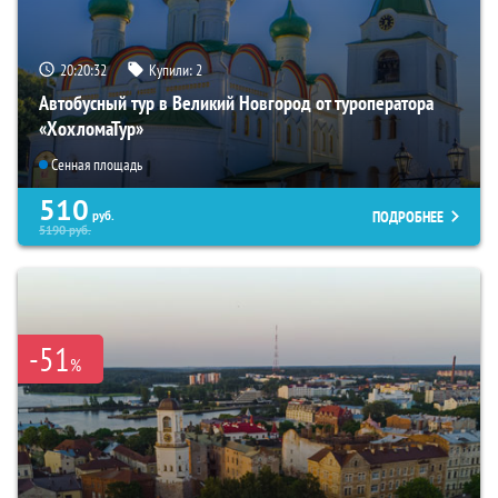
20:20:31
Купили:
2
Автобусный тур в Великий Новгород от туроператора
«ХохломаТур»
Сенная площадь
510
ПОДРОБНЕЕ
руб.
5190
руб.
-51
%