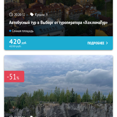
20:20:31
Купили:
9
Автобусный тур в Выборг от туроператора «ХохломаТур»
Сенная площадь
420
ПОДРОБНЕЕ
руб.
4230
руб.
-51
%