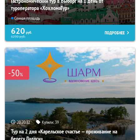
Гастрономический тур в Выборг на 1 день от
туроператора «ХохломаТур»
Сенная площадь
620
ПОДРОБНЕЕ
руб.
6290
руб.
-50
%
20:20:31
Купили:
39
Тур на 2 дня «Карельское счастье — проживание на
берегу Ладоги»