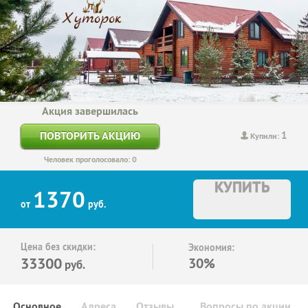
Акция завершилась
1
ПОВТОРИТЬ АКЦИЮ
Купили:
Человек проголосовало: 0
КУПИТЬ
1370
от
руб.
Цена без скидки:
Экономия:
33300
30%
руб.
Основное
Адреса
Отзывы
Вопросы по акции