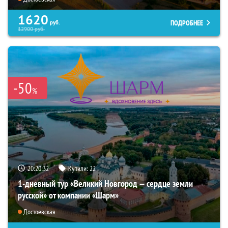
1620
ПОДРОБНЕЕ
руб.
12900
руб.
-50
%
20:20:31
Купили:
22
1-дневный тур «Великий Новгород — сердце земли
русской» от компании «Шарм»
Достоевская