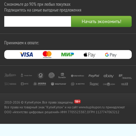
Сэкономьте до 90% при любых покупках
Подпишитесь на самые выгодные предложения
Принимаем к оплате:
2010-2026 © КупиКупон. Все права защищены.
Все права на товарный знак "КупиКупон" и на сайт www.kupikupon.ru принадлежат
OOO «Агентство цифровых решений» ИНН 7705523387, ОГРН 1127747063212