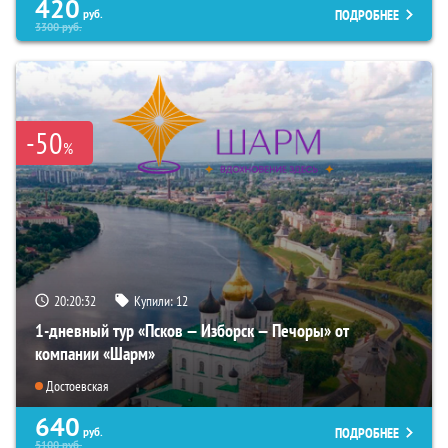
420
ПОДРОБНЕЕ
руб.
3300
руб.
-50
%
20:20:31
Купили:
12
1-дневный тур «Псков — Изборск — Печоры» от
компании «Шарм»
Достоевская
640
ПОДРОБНЕЕ
руб.
5100
руб.