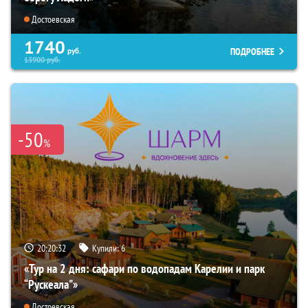
Достоевская
1740
ПОДРОБНЕЕ
руб.
13900
руб.
-50
%
20:20:31
Купили:
6
«Тур на 2 дня: сафари по водопадам Карелии и парк
“Рускеала"»
Достоевская