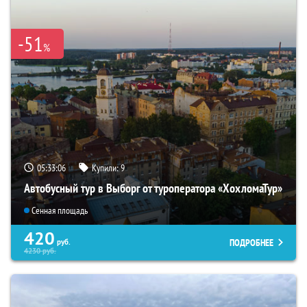
-51
%
05:33:04
Купили:
9
Автобусный тур в Выборг от туроператора «ХохломаТур»
Сенная площадь
420
ПОДРОБНЕЕ
руб.
4230
руб.