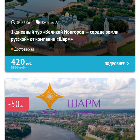
05:33:04
Купили:
22
1-дневный тур «Великий Новгород — сердце земли
русской» от компании «Шарм»
Достоевская
420
ПОДРОБНЕЕ
руб.
3300
руб.
-50
%