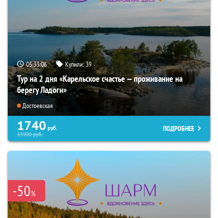
05:33:04
Купили:
39
Тур на 2 дня «Карельское счастье — проживание на
берегу Ладоги»
Достоевская
1740
ПОДРОБНЕЕ
руб.
13900
руб.
-50
%