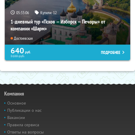
05:33:04
Купили:
12
1-дневный тур «Псков — Изборск — Печоры» от
компании «Шарм»
Достоевская
640
ПОДРОБНЕЕ
руб.
5100
руб.
Компания
Основное
Публикации о нас
Вакансии
Правила сервиса
Ответы на вопросы