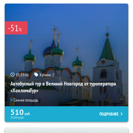
-51
%
05:33:04
Купили:
2
Автобусный тур в Великий Новгород от туроператора
«ХохломаТур»
Сенная площадь
510
ПОДРОБНЕЕ
руб.
5190
руб.