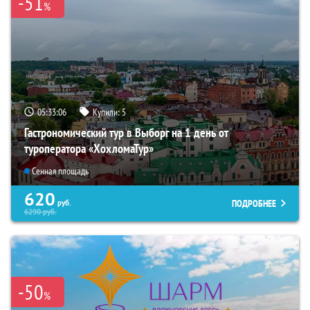
-51
%
05:33:04
Купили:
5
Гастрономический тур в Выборг на 1 день от
туроператора «ХохломаТур»
Сенная площадь
620
ПОДРОБНЕЕ
руб.
6290
руб.
-50
%