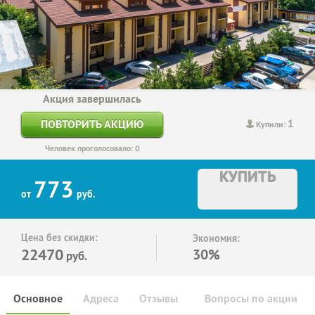
Акция завершилась
1
ПОВТОРИТЬ АКЦИЮ
Купили:
Человек проголосовало: 0
КУПИТЬ
773
от
руб.
Цена без скидки:
Экономия:
22470
30%
руб.
Основное
Адреса
Отзывы
Вопросы по акции