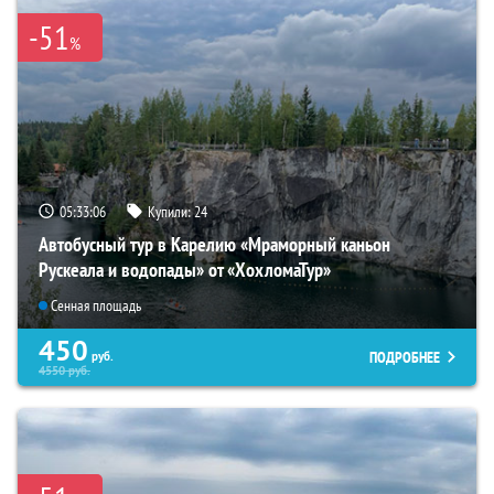
-51
%
05:33:04
Купили:
24
Автобусный тур в Карелию «Мраморный каньон
Рускеала и водопады» от «ХохломаТур»
Сенная площадь
450
ПОДРОБНЕЕ
руб.
4550
руб.