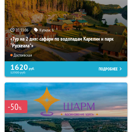
05:33:04
Купили:
6
«Тур на 2 дня: сафари по водопадам Карелии и парк
“Рускеала"»
Достоевская
1620
ПОДРОБНЕЕ
руб.
12900
руб.
-50
%