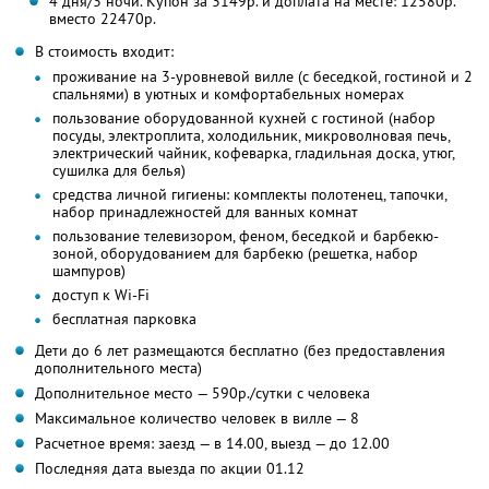
4 дня/3 ночи. Купон за 3149р. и доплата на месте: 12580р.
вместо 22470р.
В стоимость входит:
проживание на 3-уровневой вилле (с беседкой, гостиной и 2
спальнями) в уютных и комфортабельных номерах
пользование оборудованной кухней с гостиной (набор
посуды, электроплита, холодильник, микроволновая печь,
электрический чайник, кофеварка, гладильная доска, утюг,
сушилка для белья)
средства личной гигиены: комплекты полотенец, тапочки,
набор принадлежностей для ванных комнат
пользование телевизором, феном, беседкой и барбекю-
зоной, оборудованием для барбекю (решетка, набор
шампуров)
доступ к Wi-Fi
бесплатная парковка
Дети до 6 лет размещаются бесплатно (без предоставления
дополнительного места)
Дополнительное место — 590р./сутки с человека
Максимальное количество человек в вилле — 8
Расчетное время: заезд — в 14.00, выезд — до 12.00
Последняя дата выезда по акции 01.12