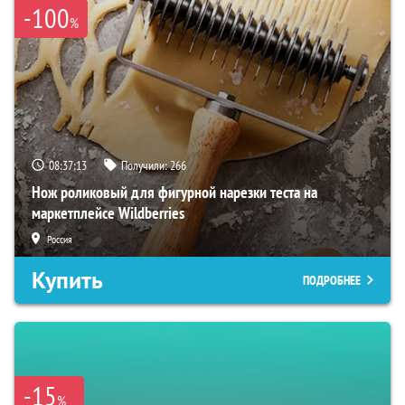
-100
%
08:37:11
Получили:
266
Нож роликовый для фигурной нарезки теста на
маркетплейсе Wildberries
Россия
Купить
ПОДРОБНЕЕ
-15
%