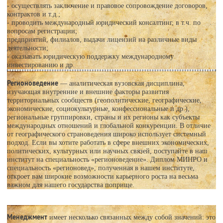
- осуществлять заключение и правовое сопровождение договоров,
контрактов и т.д.;
- проводить международный юридический консалтинг, в т.ч. по
вопросам регистрации;
предприятий, филиалов, выдачи лицензий на различные виды
деятельности;
- оказывать юридическую поддержку международному
инвестированию и др.
Регионоведение
— аналитическая вузовская дисциплина,
изучающая внутренние и внешние факторы развития
территориальных сообществ (геополитические, географические,
экономические, социокультурные, конфессиональные и др.),
региональные группировки, страны и их регионы как субъекты
международных отношений и глобальной конкуренции. В отличие
от географического страноведения широко использует системный
подход. Если вы хотите работать в сфере внешних экономических,
политических, культурных или научных связей, поступайте в наш
институт на специальность «регионоведение». Диплом МИНРО и
специальность «регионовед», полученная в нашем институте,
откроет вам широкие возможности карьерного роста на весьма
важном для нашего государства поприще.
Менеджмент
имеет несколько связанных между собой значений: это