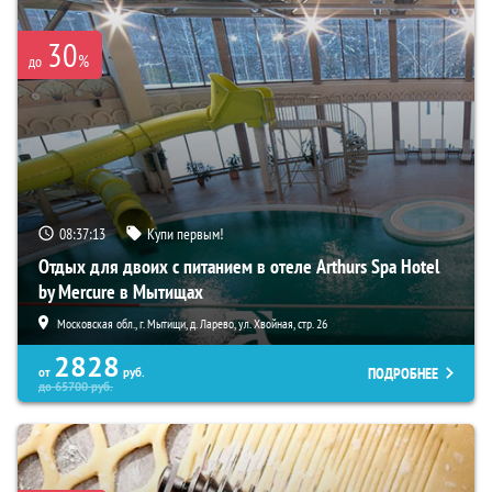
30
%
до
08:37:11
Купи первым!
Отдых для двоих с питанием в отеле Arthurs Spa Hotel
by Mercure в Мытищах
Московская обл., г. Мытищи, д. Ларево, ул. Хвойная, стр. 26
2828
ПОДРОБНЕЕ
от
руб.
до
65700
руб.