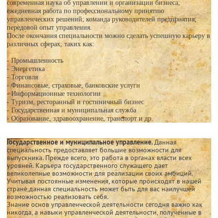
современная наука об управлении и организации бизнеса;
ежедневная работа по профессиональному принятию
управленческих решений; команда руководителей предприятия;
передовой опыт управления.
После окончания специальности можно сделать успешную карьеру в
различных сферах, таких как:
- Промышленность
- Энергетика
- Торговля
- Финансовые, страховые, банковские услуги
- Информационные технологии
- Туризм, ресторанный и гостиничный бизнес
- Государственная и муниципальная служба
- Образование, здравоохранение, транспорт и др.
Государственное и муниципальное управление.
Данная
специальность предоставляет большие возможности для
выпускника. Прежде всего, это работа в органах власти всех
уровней. Карьера государственного служащего дает
великолепные возможности для реализации своих амбиций.
Учитывая постоянные изменения, которые происходят в нашей
стране,данная специальность может быть для вас наилучшей
возможностью реализовать себя.
Знание основ управленческой деятельности сегодня важно как
никогда, а навыки управленческой деятельности, полученные в