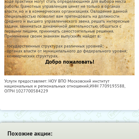
ходе практики могут стать определяющими для выбора места
работы. Грамотных управленцев ценят не только в органах
власти, но и в коммерческих организациях. Овладение данной
специальностью позволит вам претендовать на должности
среднего и высшего управленческого звена, решать интересные
задачи, заниматься динамичной деятельностью, общаться с
первыми лицами, принимать самостоятельные решения.
Применение своим знаниям выпускник найдет в:
- государственных структурах различных уровней;
- органах власти от муниципального до федерального уровня;
- коммерческих структурах.
Добро пожаловать!
Услуги предоставляет: НОУ ВПО Московский институт
национальных и региональных отношений,
ИНН 7709193588
,
ОГРН 1027700584229
Похожие акции: