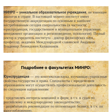
МИНРО — уникальное образовательное учреждение
, не имеющее
аналогов в стране. В настоящий момент институт имеет
государственную аккредитацию по основным и наиболее
востребованным сегодня специальностям (в частности,
юриспруденция, государственное и муниципальное управление,
менеджмент организации и регионоведение, психология). Первый
ректор и учредитель института - доктор философских наук,
профессор, академик Международной славянской Академии
Владимир Леонидович Калашников.
Подробнее о факультетах МИНРО:
Юриспруденция
— это комплексная наука, изучающая сущностные
свойства государства и права. Специалисты с юридическим
образованием могут осуществлять профессиональную деятельность
по следующим направлениям:
- представлять интересы компаний и фирм, в т.ч. в судах по
российскому и международному законодательству;
- разрабатывать рекомендации по оптимизации бизнеса, в т.ч. по
налогообложению;