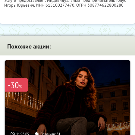
Услуги предоставляет: Индивидуальный предприниматель Голуб
Игорь Юрьевич,
ИНН 615100277470
, ОГРН 308774622800280
Похожие акции:
-30
%
11:23:04
Получили:
31