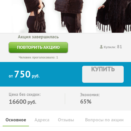
Акция завершилась
81
ПОВТОРИТЬ АКЦИЮ
Купили:
Человек проголосовало: 1
КУПИТЬ
750
от
руб.
Цена без скидки:
Экономия:
16600
65%
руб.
Основное
Адреса
Отзывы
Вопросы по акции