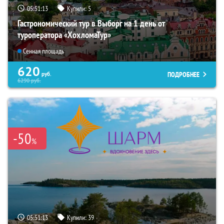
05:51:12
Купили:
5
Гастрономический тур в Выборг на 1 день от
туроператора «ХохломаТур»
Сенная площадь
620
ПОДРОБНЕЕ
руб.
6290
руб.
-50
%
05:51:12
Купили:
39