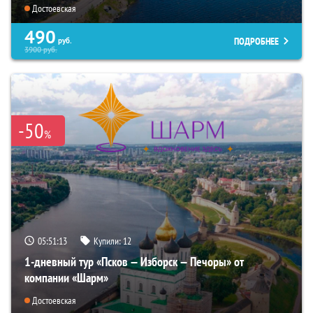
Достоевская
490
ПОДРОБНЕЕ
руб.
3900
руб.
-50
%
05:51:12
Купили:
12
1-дневный тур «Псков — Изборск — Печоры» от
компании «Шарм»
Достоевская