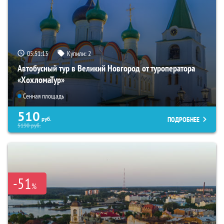
05:51:12
Купили:
2
Автобусный тур в Великий Новгород от туроператора
«ХохломаТур»
Сенная площадь
510
ПОДРОБНЕЕ
руб.
5190
руб.
-51
%