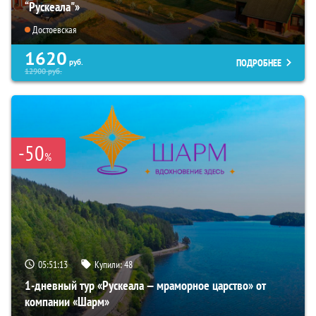
“Рускеала"»
Достоевская
1620
ПОДРОБНЕЕ
руб.
12900
руб.
-50
%
05:51:12
Купили:
48
1-дневный тур «Рускеала — мраморное царство» от
компании «Шарм»