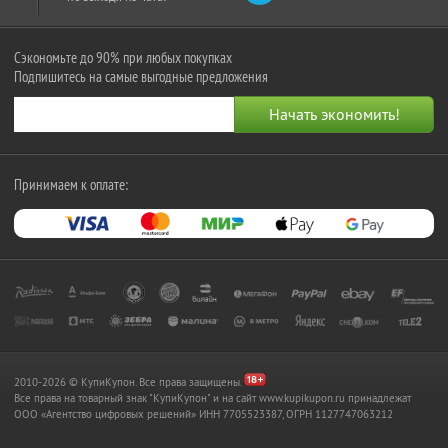
Сэкономьте до 90% при любых покупках
Подпишитесь на самые выгодные предложения
Принимаем к оплате:
2010-2026 © КупиКупон. Все права защищены.
Все права на товарный знак "КупиКупон" и на сайт www.kupikupon.ru принадлежат
OOO «Агентство цифровых решений» ИНН 7705523387, ОГРН 1127747063212