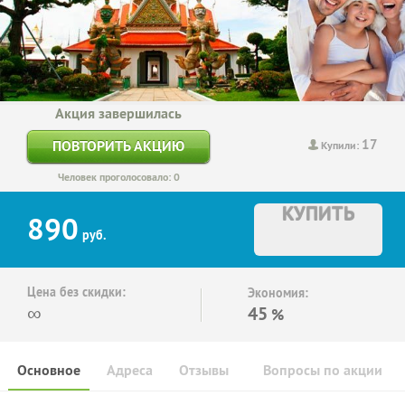
Акция завершилась
17
ПОВТОРИТЬ АКЦИЮ
Купили:
Человек проголосовало: 0
КУПИТЬ
890
руб.
Цена без скидки:
Экономия:
∞
45
%
Основное
Адреса
Отзывы
Вопросы по акции