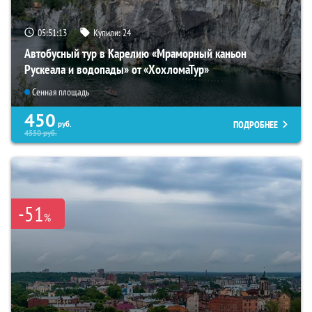
05:51:12
Купили:
24
Автобусный тур в Карелию «Мраморный каньон
Рускеала и водопады» от «ХохломаТур»
Сенная площадь
450
ПОДРОБНЕЕ
руб.
4550
руб.
-51
%