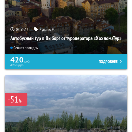
05:51:12
Купили:
9
Автобусный тур в Выборг от туроператора «ХохломаТур»
Сенная площадь
420
ПОДРОБНЕЕ
руб.
4230
руб.
-51
%