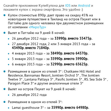
Скачайте приложение КупиКупона для
IOS
или
Android
и
покажите купон с экрана смартфона. Это удобно :)
Купон стоимостью 890р. дает право на скидку 45% на
новогоднее путешествие в Таиланд на остров Пхукет или в
Паттайю для одного человека при двухместном размещении
от компании
«МироТур»
Вылет в Паттайю на 9 дней 8 ночей:
26 декабря 2012 года – за
33990р. вместо 55475р.
27 декабря 2012 года, 2 или 3 января 2013 года – за
43490р. вместо 71840р.
4 января 2013 года – за
38490р. вместо 64370р.
5 января 2013 года – за
35990р. вместо 59900р.
6 января 2013 года – за
32990р. вместо 65625р.
Размещение в одном из отелей 3* : Chatkaew Hill Hotel and
Residence, Bannamao Resort, Jomtien Orchid 3* , The Jomtien
Twelve 3* , Lantana Pattaya 3* , Pasific Jomtien 3* , RS. Sea Side 3* ,
Paragon Place 3* и другие аналогичные отели 3*
Вылет на остров Пхукет на 9 дней 8 ночей:
26 декабря 2012 года
Размещение в одном из отелей 3*:
Lamai guesthouse 3* – за
35990р. вместо 64980р.