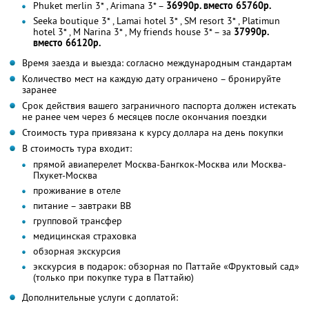
Phuket merlin 3* , Arimana 3* –
36990р. вместо 65760р.
Seeka boutique 3* , Lamai hotel 3* , SM resort 3* , Platimun
hotel 3* , M Narina 3* , My friends house 3* – за
37990р.
вместо 66120р.
Время заезда и выезда: согласно международным стандартам
Количество мест на каждую дату ограничено – бронируйте
заранее
Срок действия вашего заграничного паспорта должен истекать
не ранее чем через 6 месяцев после окончания поездки
Стоимость тура привязана к курсу доллара на день покупки
В стоимость тура входит:
прямой авиаперелет Москва-Бангкок-Москва или Москва-
Пхукет-Москва
проживание в отеле
питание – завтраки ВВ
групповой трансфер
медицинская страховка
обзорная экскурсия
экскурсия в подарок: обзорная по Паттайе «Фруктовый сад»
(только при покупке тура в Паттайю)
Дополнительные услуги с доплатой: