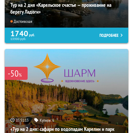
Тур на 2 дня «Карельское счастье — проживание на
берегу Ладоги»
Достоевская
1740
ПОДРОБНЕЕ
руб.
13900
руб.
-50
%
05:51:12
Купили:
6
«Тур на 2 дня: сафари по водопадам Карелии и парк