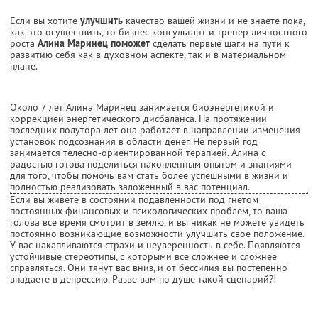
Если вы хотите
улучшить
качество вашей жизни и не знаете пока,
как это осуществить, то бизнес-консультант и тренер личностного
роста
Алина Маринец поможет
сделать первые шаги на пути к
развитию себя как в духовном аспекте, так и в материальном
плане.
Около 7 лет Алина Маринец занимается биоэнергетикой и
коррекцией энергетического дисбаланса. На протяжении
последних полутора лет она работает в направлении изменения
установок подсознания в области денег. Не первый год
занимается телесно-ориентированной терапией. Алина с
радостью готова поделиться накопленным опытом и знаниями
для того, чтобы помочь вам стать более успешными в жизни и
полностью реализовать заложенный в вас потенциал.
Если вы живете в состоянии подавленности под гнетом
постоянных финансовых и психологических проблем, то ваша
голова все время смотрит в землю, и вы никак не можете увидеть
постоянно возникающие возможности улучшить свое положение.
У вас накапливаются страхи и неуверенность в себе. Появляются
устойчивые стереотипы, с которыми все сложнее и сложнее
справляться. Они тянут вас вниз, и от бессилия вы постепенно
впадаете в депрессию. Разве вам по душе такой сценарий?!