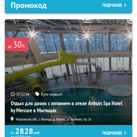
Промокод
ПОДРОБНЕЕ
30
%
до
07:52:43
Купи первым!
Отдых для двоих с питанием в отеле Arthurs Spa Hotel
by Mercure в Мытищах
Московская обл., г. Мытищи, д. Ларево, ул. Хвойная, стр. 26
2828
ПОДРОБНЕЕ
от
руб.
до
65700
руб.