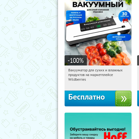
-100
%
Вакууматор для сухих и влажных
13:38:21
Получили:
175
продуктов на маркетплейсе
Россия
Wildberries
Бесплатно