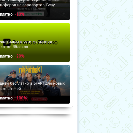
нсферов из аэропортов i'way
сплатно
-10%
вый заказ в сети магазинов
олотое Яблоко»
сплатно
-20%
дней бесплатно в START для новых
льзователей
сплатно
-100%