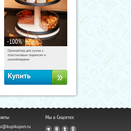
-100
%
Органайзер для кухни с
13:38:21
Получили:
312
пластиковым подносом и
Россия
контейнерами
Купить
такты
Мы в Соцсетях
si@kupikupon.ru