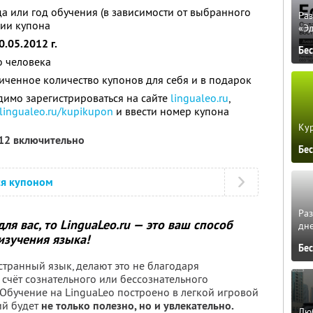
да или год обучения (в зависимости от выбранного
Ра
ции купона
«Э
0.05.2012 г.
Бе
о человека
ченное количество купонов для себя и в подарок
димо зарегистрироваться на сайте
lingualeo.ru
,
lingualeo.ru/kupikupon
и ввести номер купона
Кур
012 включительно
Бе
ся купоном
Ра
ля вас, то LinguaLeo.ru — это ваш способ
дне
изучения языка!
Бе
остранный язык, делают это не благодаря
счёт сознательного или бессознательного
бучение на LinguaLeo построено в легкой игровой
ий будет
не только полезно, но и увлекательно.
Люб