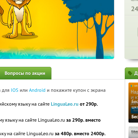
2
Вопросы по акции
Д
а для
IOS
или
Android
и покажите купон с экрана
Бе
ийскому языку на сайте
LinguaLeo.ru
от 290р.
шк
Бе
у языку на сайте LinguaLeo.ru
за 290р. вместо
ку на сайте LinguaLeo.ru
за 480р. вместо 2400р.