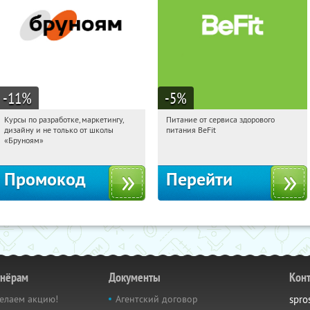
-11
%
-5
%
Курсы по разработке, маркетингу,
Питание от сервиса здорового
13:38:21
Получи первым!
13:38:21
Получи первым!
дизайну и не только от школы
питания BeFit
Россия
Россия
«Бруноям»
Промокод
Перейти
тнёрам
Документы
Кон
елаем акцию!
Агентский договор
spro