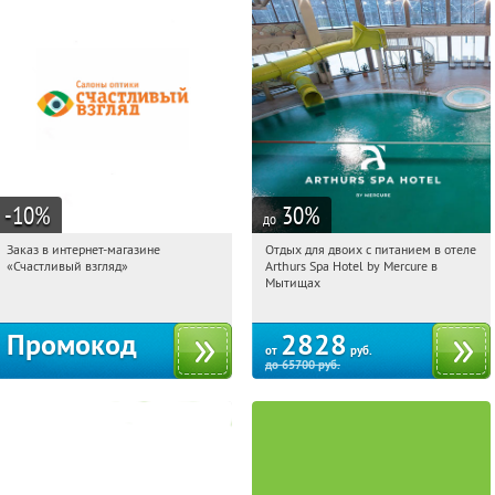
-10
%
30
%
до
Заказ в интернет-магазине
Отдых для двоих с питанием в отеле
13:38:21
Получи первым!
13:38:21
Купи первым!
«Счастливый взгляд»
Arthurs Spa Hotel by Mercure в
Россия
Московская обл., г. Мытищи, д.
Мытищах
Ларево, ул. Хвойная, стр. 26
Промокод
2828
от
руб.
до
65700
руб.