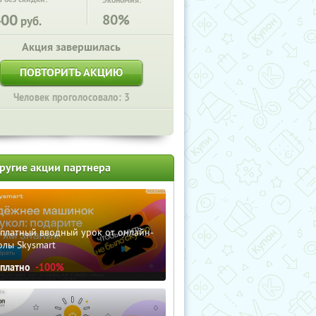
Экономия:
400
80%
руб.
Акция завершилась
ПОВТОРИТЬ АКЦИЮ
Человек проголосовало: 3
ругие акции партнера
сплатный вводный урок от онлайн-
олы Skysmart
сплатно
-100%