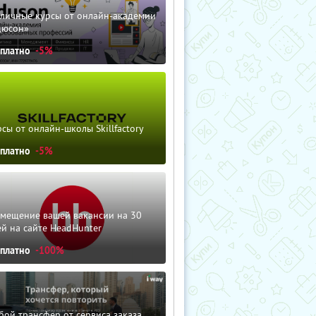
зличные курсы от онлайн-академии
дюсон»
сплатно
-5%
сы от онлайн-школы Skillfactory
сплатно
-5%
змещение вашей вакансии на 30
й на сайте HeadHunter
сплатно
-100%
ой трансфер от сервиса заказа