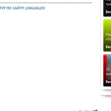
тра
ТУР ПО САЙТУ LINGUALEO
Бе
Пер
«З
Бе
25 
по
Бе