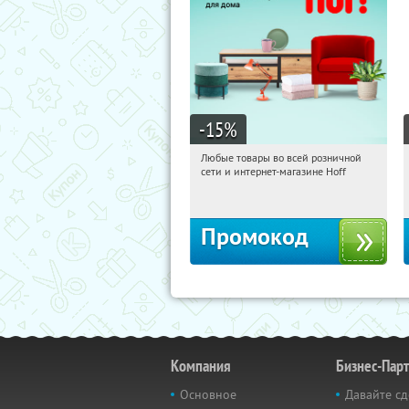
-15
%
Любые товары во всей розничной
13:38:21
Получили:
83
сети и интернет-магазине Hoff
Москва, 1-й Волоколамский проезд,
10с1
Промокод
Компания
Бизнес-Пар
Основное
Давайте сд