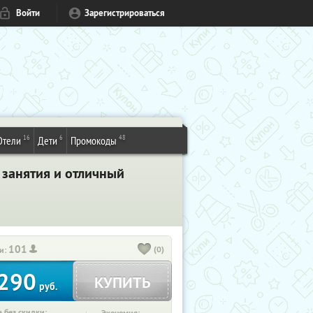
Войти
Зарегистрироваться
16
6
48
Отели
Дети
Промокоды
 занятия и отличный
101
(0)
и:
290
КУПИТЬ
руб.
 без скидки: