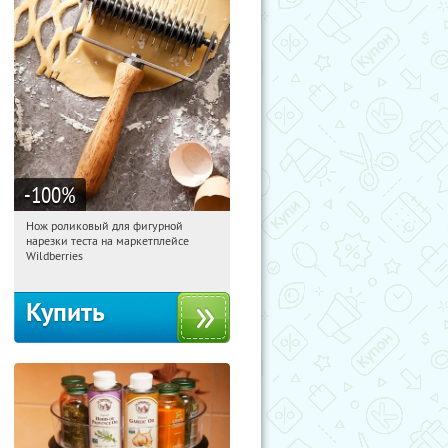
-100
%
Нож роликовый для фигурной
13:38:21
Получили:
265
нарезки теста на маркетплейсе
Россия
Wildberries
Купить