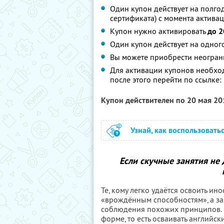
Один купон действует на полго
сертификата) с момента актива
Купон нужно активировать
до 2
Один купон действует на одног
Вы можете приобрести неограни
Для активации купонов необхо
после этого перейти по ссылке:
Купон действителен по 20 мая 2
Узнай, как воспользовать
Если скучные занятия не д
Те, кому легко удаётся освоить ин
«врождённым способностям», а за 
соблюдения похожих принципов. О
форме, то есть осваивать английск