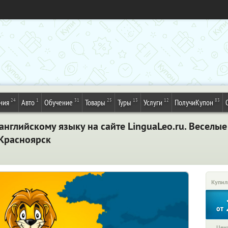
24
1
31
25
13
12
83
ния
Авто
Обучение
Товары
Туры
Услуги
ПолучиКупон
английскому языку на сайте LinguaLeo.ru. Веселые
 Красноярск
Купил
от
Цена