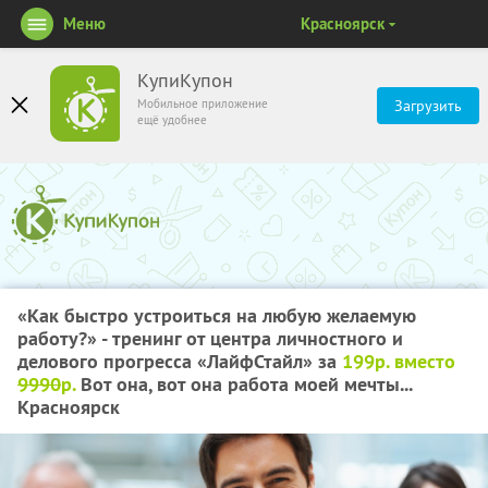
Меню
Красноярск
КупиКупон
Мобильное приложение
Загрузить
ещё удобнее
«Как быстро устроиться на любую желаемую
работу?» - тренинг от центра личностного и
делового прогресса «ЛайфСтайл» за
199р. вместо
9990
р.
Вот она, вот она работа моей мечты...
Красноярск