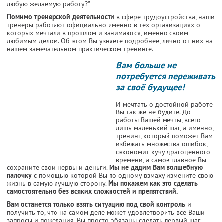
любую желаемую работу?"
Помимо тренерской деятельности
в сфере трудоустройства, наши
тренеры работают официально именно в тех организациях о
которых мечтали в прошлом и занимаются, именно своим
любимым делом. Об этом Вы узнаете подробнее, лично от них на
нашем замечательном практическом тренинге.
Вам больше не
потребуется переживать
за своё будущее!
И мечтать о достойной работе
Вы так же не будите. До
работы Вашей мечты, всего
лишь маленький шаг, а именно,
тренинг, который поможет Вам
избежать множества ошибок,
сэкономит кучу драгоценного
времени, а самое главное Вы
сохраните свои нервы и деньги.
Мы не дадим Вам волшебную
палочку
с помощью которой Вы по одному взмаху измените свою
жизнь в самую лучшую сторону.
Мы покажем как это сделать
самостоятельно без всяких сложностей и препятствий.
Вам останется только взять ситуацию под свой контроль
и
получить то, что на самом деле может удовлетворить все Ваши
запросы и пожелания. Вы просто обязаны сделать первый шаг