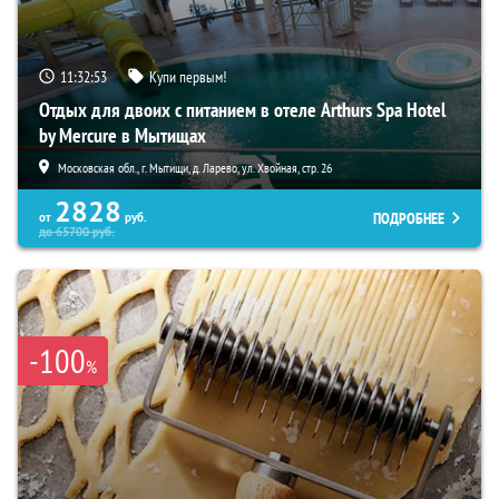
11:32:52
Купи первым!
Отдых для двоих с питанием в отеле Arthurs Spa Hotel
by Mercure в Мытищах
Московская обл., г. Мытищи, д. Ларево, ул. Хвойная, стр. 26
2828
ПОДРОБНЕЕ
от
руб.
до
65700
руб.
-100
%