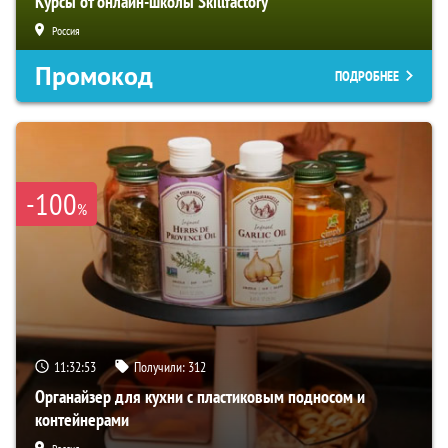
Курсы от онлайн-школы Skillfactory
Россия
Промокод
ПОДРОБНЕЕ
-100
%
11:32:52
Получили:
312
Органайзер для кухни с пластиковым подносом и
контейнерами