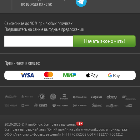
не выходя из чата:
Сэкономьте до 90% при любых покупках
Подпишитесь на самые выгодные предложения
Принимаем к оплате:
2010-2026 © КупиКупон. Все права защищены.
Все права на товарный знак "КупиКупон" и на сайт www.kupikupon.ru принадлежат
OOO «Агентство цифровых решений» ИНН 7705523387, ОГРН 1127747063212