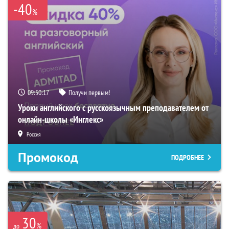
-40
%
09:50:16
Получи первым!
Уроки английского с русскоязычным преподавателем от
онлайн-школы «Инглекс»
Россия
Промокод
ПОДРОБНЕЕ
30
%
до