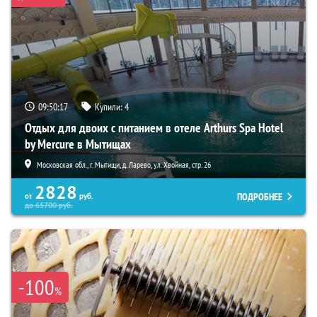
09:50:16
Купили:
4
Отдых для двоих с питанием в отеле Arthurs Spa Hotel
by Mercure в Мытищах
Московская обл., г. Мытищи, д. Ларево, ул. Хвойная, стр. 26
2828
ПОДРОБНЕЕ
от
руб.
до
65700
руб.
-100
%