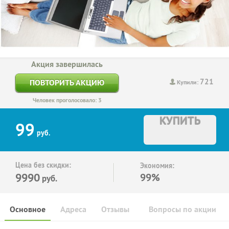
Акция завершилась
721
ПОВТОРИТЬ АКЦИЮ
Купили:
Человек проголосовало: 3
КУПИТЬ
99
руб.
Цена без скидки:
Экономия:
9990
99%
руб.
Основное
Адреса
Отзывы
Вопросы по акции