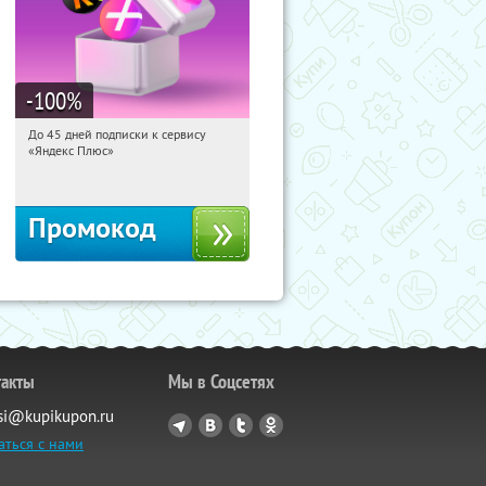
-100
%
До 45 дней подписки к сервису
10:28:25
Получили:
19
«Яндекс Плюс»
Россия
Промокод
такты
Мы в Соцсетях
si@kupikupon.ru
аться с нами