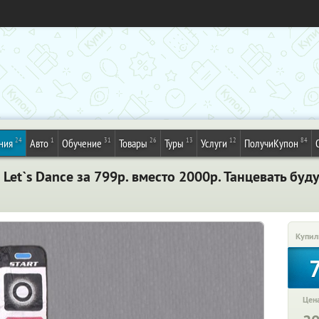
24
1
31
26
13
12
84
ния
Авто
Обучение
Товары
Туры
Услуги
ПолучиКупон
et`s Dance за 799р. вместо 2000р. Танцевать буду
Купил
Цена