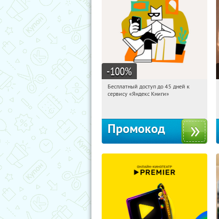
-100
%
Бесплатный доступ до 45 дней к
10:28:25
Получи первым!
сервису «Яндекс Книги»
Россия
Промокод