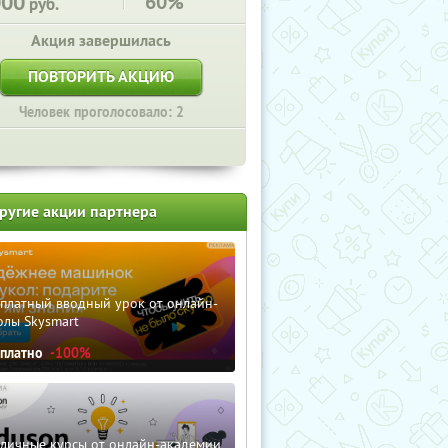
000
60%
руб.
Акция завершилась
ПОВТОРИТЬ АКЦИЮ
Человек проголосовало: 2
ругие акции партнера
сплатный вводный урок от онлайн-
олы Skysmart
сплатно
-100%
зличные курсы от онлайн-академии