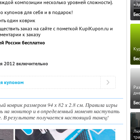
аждой композиции несколько уровней сложности).
«Э
о купонов для себя и в подарок!
Бе
ить один коврик
ествить заказ на сайте с пометкой KupiKupon.ru и
ментарии к заказу
ей России бесплатно
Кур
Бе
ля 2012 включительно
ся купоном
Ра
дне
Бе
й коврик размером 94 х 82 х 2.8 см. Правила игры
ь на монитор и в определенный момент наступать
е. В результате получается настоящий танец!
Люб
тра