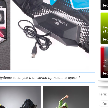
Бе
Пер
«З
Бе
25 
по
Бе
 будете в тонусе и отлично проведете время!
Теги:
Спо