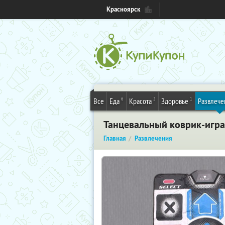
Красноярск
6
2
1
Все
Еда
Красота
Здоровье
Развлече
Танцевальный коврик-игра L
Главная
Развлечения