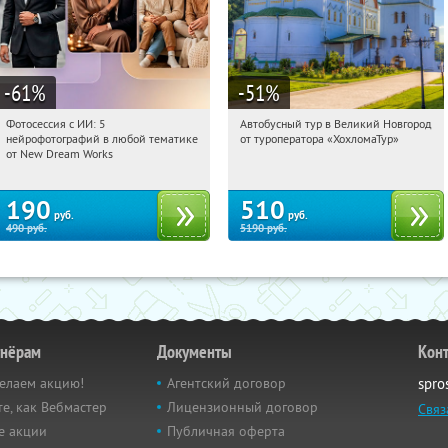
-61
%
-51
%
Фотосессия с ИИ: 5
Автобусный тур в Великий Новгород
10:28:25
Купили:
9
10:28:25
Купили:
2
нейрофотографий в любой тематике
от туроператора «ХохломаТур»
Сенная площадь
Россия
от New Dream Works
190
510
руб.
руб.
490
руб.
5190
руб.
тнёрам
Документы
Кон
елаем акцию!
Агентский договор
spro
е, как Вебмастер
Лицензионный договор
Связ
е акции
Публичная оферта