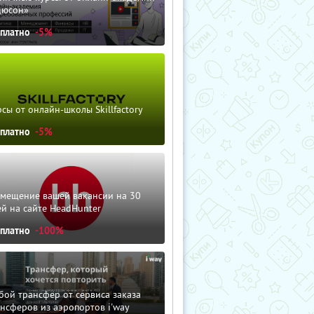
дюсон»
сплатно
-5%
сы от онлайн-школы Skillfactory
сплатно
-5%
змещение вашей вакансии на 30
й на сайте HeadHunter
сплатно
-100%
ой трансфер от сервиса заказа
нсферов из аэропортов i'way