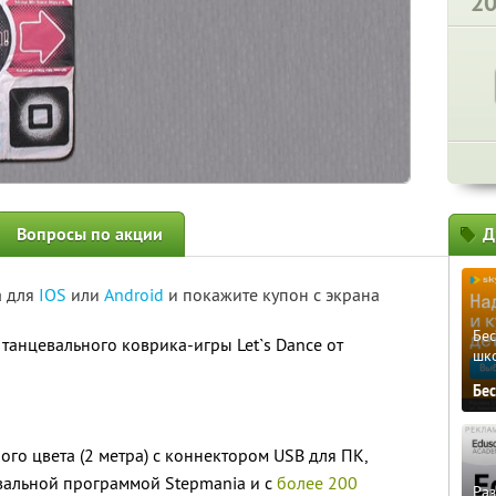
2
Вопросы по акции
Д
а для
IOS
или
Android
и покажите купон с экрана
Бе
танцевального коврика-игры Let`s Dance от
шк
Бе
го цвета (2 метра) с коннектором USB для ПК,
вальной программой Stepmania и с
более 200
Ра