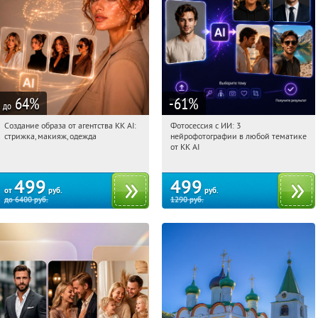
64
%
-61
%
до
Создание образа от агентства KK AI:
Фотосессия с ИИ: 3
10:28:25
Купили:
64
10:28:25
Купили:
81
стрижка, макияж, одежда
нейрофотографии в любой тематике
Россия
Россия
от KK AI
499
499
от
руб.
руб.
до
6400
руб.
1290
руб.