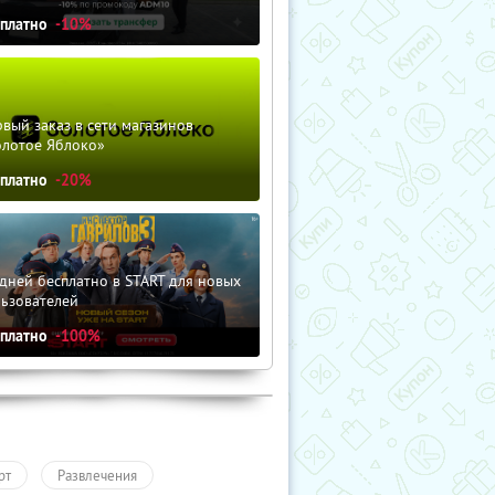
сплатно
-10%
вый заказ в сети магазинов
олотое Яблоко»
сплатно
-20%
дней бесплатно в START для новых
льзователей
сплатно
-100%
рт
Развлечения