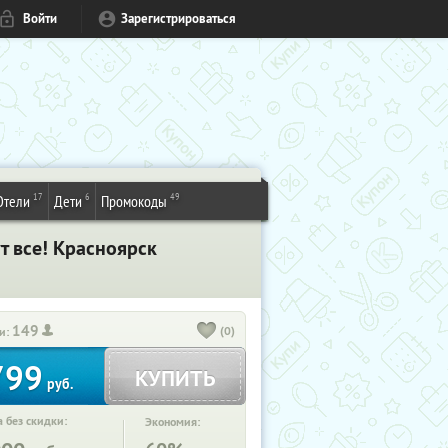
Войти
Зарегистрироваться
17
6
49
Отели
Дети
Промокоды
т все! Красноярск
149
(0)
и:
799
КУПИТЬ
руб.
 без скидки:
Экономия: