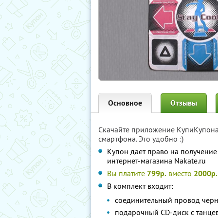
Основное
Отзывы
Скачайте приложение КупиКупон
смартфона. Это удобно :)
Купон дает право на получение 
интернет-магазина Nakate.ru
Вы платите
799р.
вместо
2000р.
В комплект входит:
соединительный провод черно
подарочный СD-диск c танце