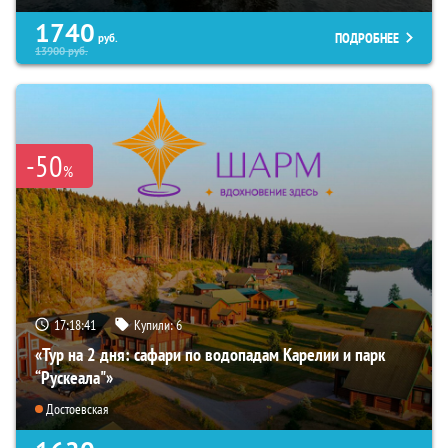
1740
ПОДРОБНЕЕ
руб.
13900
руб.
-50
%
17:18:40
Купили:
6
«Тур на 2 дня: сафари по водопадам Карелии и парк
“Рускеала"»
Достоевская