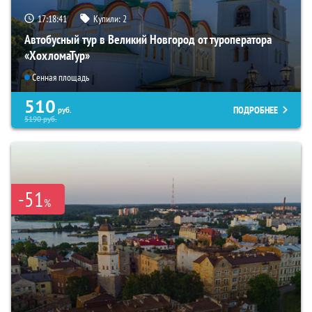
17:18:40
Купили:
2
Автобусный тур в Великий Новгород от туроператора
«ХохломаТур»
Сенная площадь
510
ПОДРОБНЕЕ
руб.
5190
руб.
-51
%