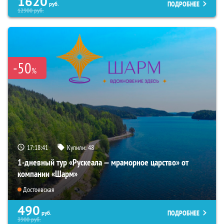
1620
ПОДРОБНЕЕ
руб.
12900
руб.
-50
%
17:18:40
Купили:
48
1-дневный тур «Рускеала — мраморное царство» от
компании «Шарм»
Достоевская
490
ПОДРОБНЕЕ
руб.
3900
руб.