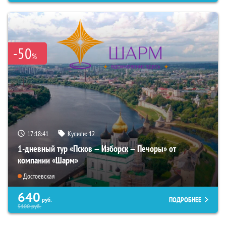
-50
%
17:18:40
Купили:
12
1-дневный тур «Псков — Изборск — Печоры» от
компании «Шарм»
Достоевская
640
ПОДРОБНЕЕ
руб.
5100
руб.