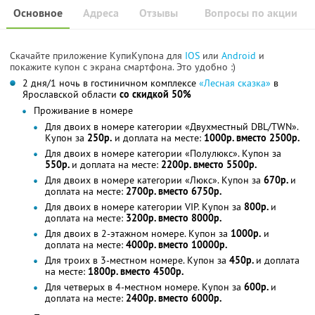
Основное
Адреса
Отзывы
Вопросы по акции
Скачайте приложение КупиКупона для
IOS
или
Android
и
покажите купон с экрана смартфона. Это удобно :)
2 дня/1 ночь в гостиничном комплексе
«Лесная сказка»
в
Ярославской области
со скидкой 50%
Проживание в номере
Для двоих в номере категории «Двухместный DBL/TWN».
Купон за
250р.
и доплата на месте:
1000р. вместо 2500р.
Для двоих в номере категории «Полулюкс». Купон за
550р.
и доплата на месте:
2200р. вместо 5500р.
Для двоих в номере категории «Люкс». Купон за
670р.
и
доплата на месте:
2700р. вместо 6750р.
Для двоих в номере категории VIP. Купон за
800р.
и
доплата на месте:
3200р. вместо 8000р.
Для двоих в 2-этажном номере. Купон за
1000р.
и
доплата на месте:
4000р. вместо 10000р.
Для троих в 3-местном номере. Купон за
450р.
и доплата
на месте:
1800р. вместо 4500р.
Для четверых в 4-местном номере. Купон за
600р.
и
доплата на месте:
2400р. вместо 6000р.