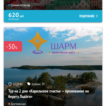
Сенная площадь
620
ПОДРОБНЕЕ
руб.
6290
руб.
-50
%
17:18:40
Купили:
39
Тур на 2 дня «Карельское счастье — проживание на
берегу Ладоги»
Достоевская