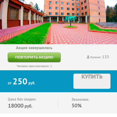
Акция завершилась
133
ПОВТОРИТЬ АКЦИЮ
Купили:
Человек проголосовало: 1
КУПИТЬ
250
от
руб.
Цена без скидки:
Экономия:
18000
50%
руб.