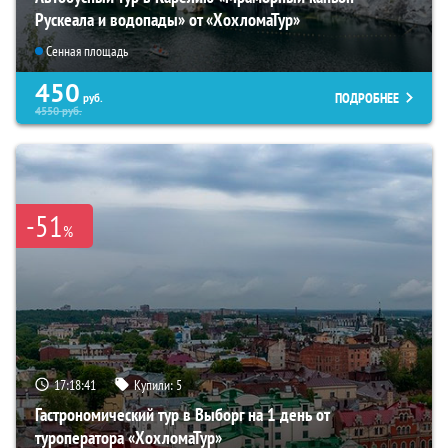
Рускеала и водопады» от «ХохломаТур»
Сенная площадь
450
ПОДРОБНЕЕ
руб.
4550
руб.
-51
%
17:18:40
Купили:
5
Гастрономический тур в Выборг на 1 день от
туроператора «ХохломаТур»