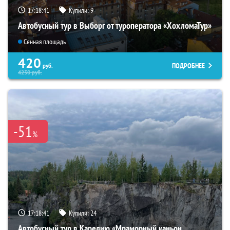
17:18:40
Купили:
9
Автобусный тур в Выборг от туроператора «ХохломаТур»
Сенная площадь
420
ПОДРОБНЕЕ
руб.
4230
руб.
-51
%
17:18:40
Купили:
24
Автобусный тур в Карелию «Мраморный каньон