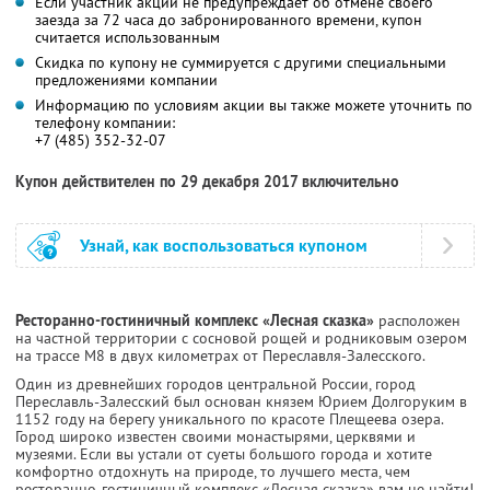
Если участник акции не предупреждает об отмене своего
заезда за 72 часа до забронированного времени, купон
считается использованным
Скидка по купону не суммируется с другими специальными
предложениями компании
Информацию по условиям акции вы также можете уточнить по
телефону компании:
+7 (485) 352-32-07
Купон действителен по 29 декабря 2017 включительно
Узнай, как воспользоваться купоном
Ресторанно-гостиничный комплекс «Лесная сказка»
расположен
на частной территории с сосновой рощей и родниковым озером
на трассе М8 в двух километрах от Переславля-Залесского.
Один из древнейших городов центральной России, город
Переславль-Залесский был основан князем Юрием Долгоруким в
1152 году на берегу уникального по красоте Плещеева озера.
Город широко известен своими монастырями, церквями и
музеями. Если вы устали от суеты большого города и хотите
комфортно отдохнуть на природе, то лучшего места, чем
ресторанно-гостиничный комплекс «Лесная сказка» вам не найти!