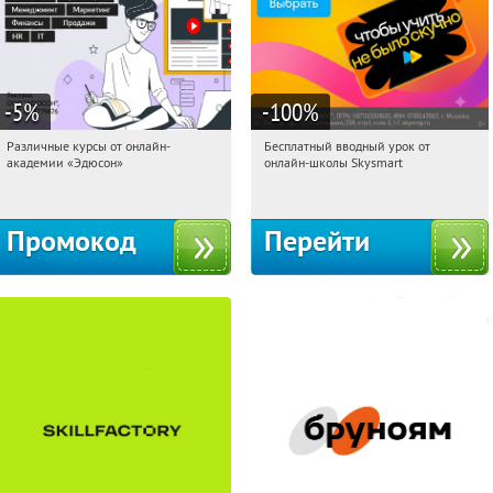
-5
%
-100
%
Различные курсы от онлайн-
Бесплатный вводный урок от
11:51:30
Получили:
2
11:51:30
Получи первым!
академии «Эдюсон»
онлайн-школы Skysmart
Россия
Россия
Промокод
Перейти