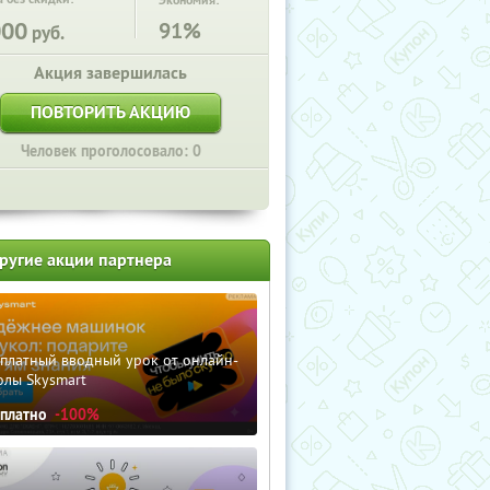
Экономия:
000
91%
руб.
Акция завершилась
ПОВТОРИТЬ АКЦИЮ
Человек проголосовало: 0
ругие акции партнера
сплатный вводный урок от онлайн-
олы Skysmart
сплатно
-100%