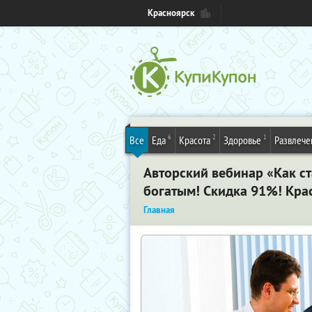
Красноярск
6
2
1
Все
Еда
Красота
Здоровье
Развлече
Авторский вебинар «Как с
богатым! Скидка 91%! Кра
Главная