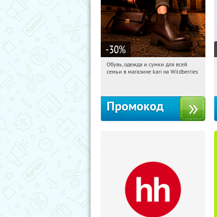
-30
%
Обувь, одежда и сумки для всей
11:51:30
Получили:
31
семьи в магазине kari на Wildberries
Россия
Промокод