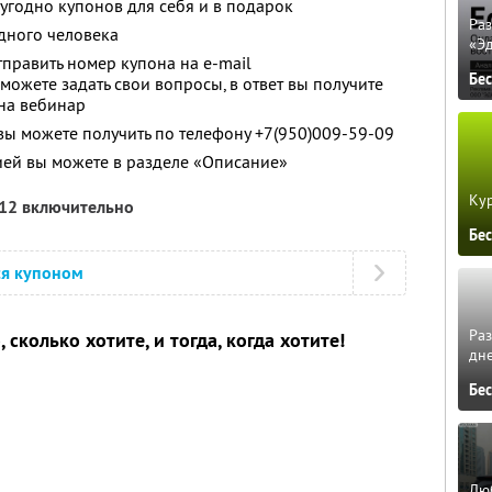
угодно купонов для себя и в подарок
Ра
дного человека
«Э
править номер купона на e-mail
Бе
можете задать свои вопросы, в ответ вы получите
 на вебинар
 можете получить по телефону +7(950)009-59-09
ией вы можете в разделе «Описание»
Кур
012 включительно
Бе
ся купоном
Ра
 сколько хотите, и тогда, когда хотите!
дне
Бе
Люб