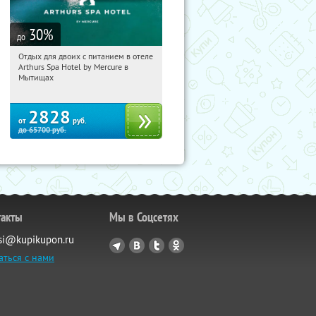
30
%
до
Отдых для двоих с питанием в отеле
11:51:30
Купи первым!
Arthurs Spa Hotel by Mercure в
Московская обл., г. Мытищи, д.
Мытищах
Ларево, ул. Хвойная, стр. 26
2828
от
руб.
до
65700
руб.
такты
Мы в Соцсетях
si@kupikupon.ru
аться с нами