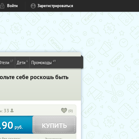
Войти
Зарегистрироваться
17
6
49
Отели
Дети
Промокоды
ольте себе роскошь быть
33
(0)
и:
190
КУПИТЬ
руб.
 без скидки: