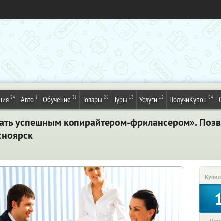
24
1
31
26
13
12
84
ния
Авто
Обучение
Товары
Туры
Услуги
ПолучиКупон
тать успешным копирайтером-фрилансером». Позв
сноярск
Купил
Цена