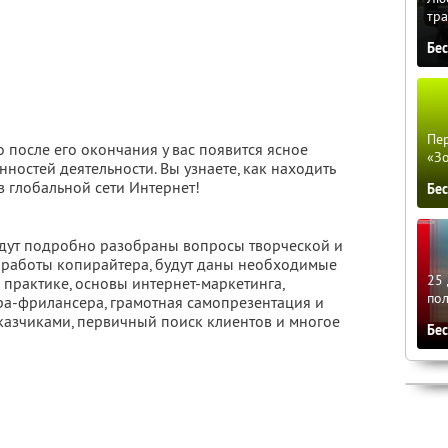
тра
Бе
Пер
то после его окончания у вас появится ясное
«З
ностей деятельности. Вы узнаете, как находить
в глобальной сети Интернет!
Бе
удут подробно разобраны вопросы творческой и
работы копирайтера, будут даны необходимые
25 
практике, основы интернет-маркетинга,
по
а-фрилансера, грамотная самопрезентация и
аказчиками, первичный поиск клиентов и многое
Бе