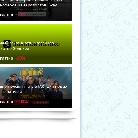
нсферов из аэропортов i'way
сплатно
-10%
вый заказ в сети магазинов
олотое Яблоко»
сплатно
-20%
дней бесплатно в START для новых
льзователей
сплатно
-100%