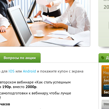
2
Вопросы по акции
Д
а для
IOS
или
Android
и покажите купон с экрана
Бе
 авторском вебинаре «Как стать успешным
шк
за
190р.
вместо
2000р
.
Бе
самоподготовки к вебинару, чтобы лучше
!
 часов