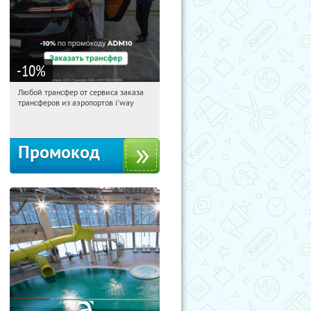
-10
%
Любой трансфер от сервиса заказа
11:51:30
Получи первым!
трансферов из аэропортов i'way
Россия
Промокод