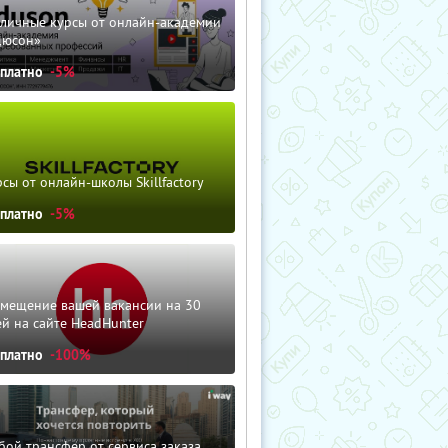
зличные курсы от онлайн-академии
дюсон»
сплатно
-5%
сы от онлайн-школы Skillfactory
сплатно
-5%
змещение вашей вакансии на 30
й на сайте HeadHunter
сплатно
-100%
ой трансфер от сервиса заказа