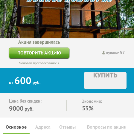
Акция завершилась
57
ПОВТОРИТЬ АКЦИЮ
Купили:
Человек проголосовало: 2
КУПИТЬ
600
от
руб.
Цена без скидки:
Экономия:
9000
53%
руб.
Основное
Адреса
Отзывы
Вопросы по акции