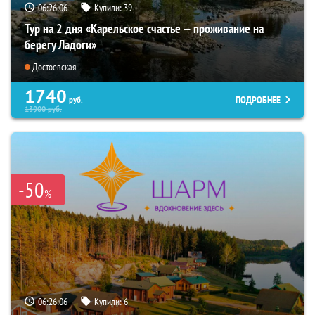
06:26:05
Купили:
39
Тур на 2 дня «Карельское счастье — проживание на
берегу Ладоги»
Достоевская
1740
ПОДРОБНЕЕ
руб.
13900
руб.
-50
%
06:26:05
Купили:
6