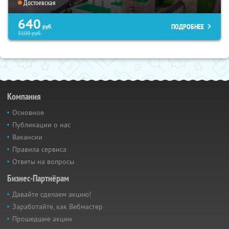
Достоевская
640
ПОДРОБНЕЕ
руб.
5100
руб.
Компания
Основное
Публикации о нас
Вакансии
Правила сервиса
Ответы на вопросы
Бизнес-Партнёрам
Давайте сделаем акцию!
Заработайте, как Вебмастер
Прошедшие акции