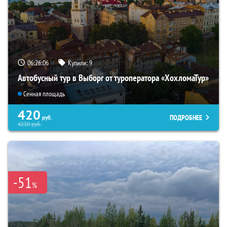
06:26:05
Купили:
9
Автобусный тур в Выборг от туроператора «ХохломаТур»
Сенная площадь
420
ПОДРОБНЕЕ
руб.
4230
руб.
-51
%