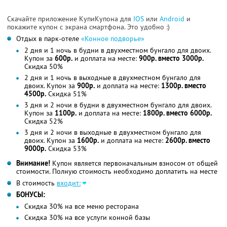
Скачайте приложение КупиКупона для
IOS
или
Android
и
покажите купон с экрана смартфона. Это удобно :)
Отдых в парк-отеле
«Конное подворье»
2 дня и 1 ночь в будни в двухместном бунгало для двоих.
Купон за
600р.
и доплата на месте:
900р. вместо 3000р.
Скидка 50%
2 дня и 1 ночь в выходные в двухместном бунгало для
двоих. Купон за
900р.
и доплата на месте:
1300р. вместо
4500р.
Скидка 51%
3 дня и 2 ночи в будни в двухместном бунгало для двоих.
Купон за
1100р.
и доплата на месте:
1800р. вместо 6000р.
Скидка 52%
3 дня и 2 ночи в выходные в двухместном бунгало для
двоих. Купон за
1600р.
и доплата на месте:
2600р. вместо
9000р.
Скидка 53%
Внимание!
Купон является первоначальным взносом от общей
стоимости. Полную стоимость необходимо доплатить на месте
В стоимость
входит:
БОНУСЫ:
Скидка 30% на все меню ресторана
Скидка 30% на все услуги конной базы