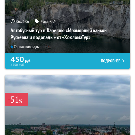
06:26:05
Купили:
24
Автобусный тур в Карелию «Мраморный каньон
Рускеала и водопады» от «ХохломаТур»
Сенная площадь
450
ПОДРОБНЕЕ
руб.
4550
руб.
-51
%