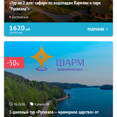
«Тур на 2 дня: сафари по водопадам Карелии и парк
“Рускеала"»
Достоевская
1620
ПОДРОБНЕЕ
руб.
12900
руб.
-50
%
06:26:05
Купили:
48
1-дневный тур «Рускеала — мраморное царство» от