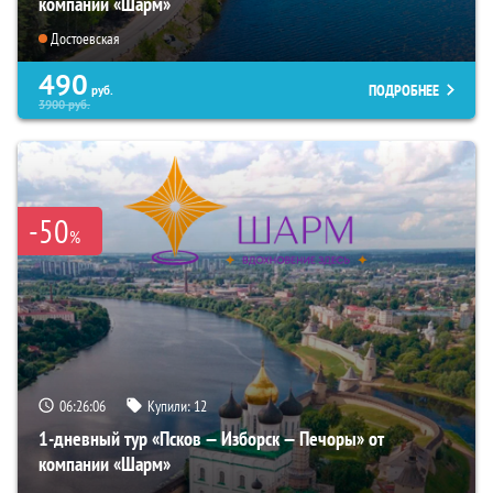
компании «Шарм»
Достоевская
490
ПОДРОБНЕЕ
руб.
3900
руб.
-50
%
06:26:05
Купили:
12
1-дневный тур «Псков — Изборск — Печоры» от
компании «Шарм»