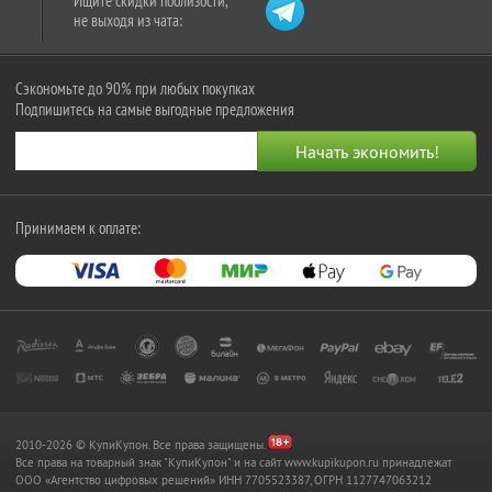
Ищите скидки поблизости,
не выходя из чата:
Сэкономьте до 90% при любых покупках
Подпишитесь на самые выгодные предложения
Принимаем к оплате:
2010-2026 © КупиКупон. Все права защищены.
Все права на товарный знак "КупиКупон" и на сайт www.kupikupon.ru принадлежат
OOO «Агентство цифровых решений» ИНН 7705523387, ОГРН 1127747063212