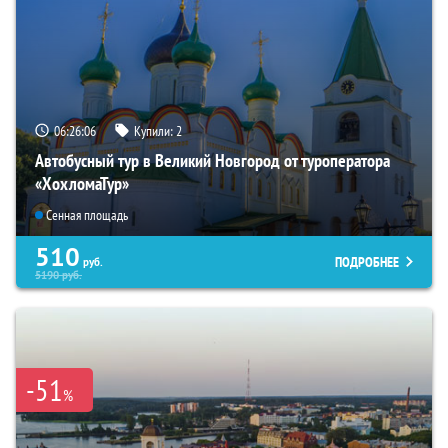
06:26:05
Купили:
2
Автобусный тур в Великий Новгород от туроператора
«ХохломаТур»
Сенная площадь
510
ПОДРОБНЕЕ
руб.
5190
руб.
-51
%