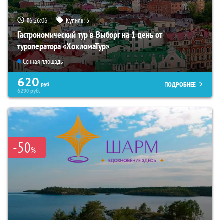
06:26:05
Купили:
5
Гастрономический тур в Выборг на 1 день от
туроператора «ХохломаТур»
Сенная площадь
620
ПОДРОБНЕЕ
руб.
6290
руб.
-50
%