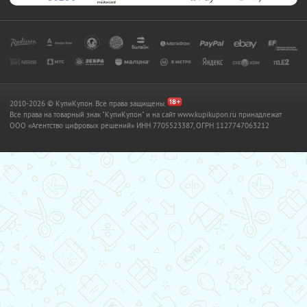
2010-2026 © КупиКупон. Все права защищены.
Все права на товарный знак "КупиКупон" и на сайт www.kupikupon.ru принадлежат
OOO «Агентство цифровых решений» ИНН 7705523387, ОГРН 1127747063212