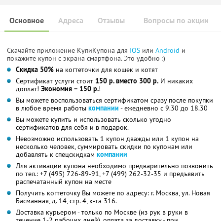
Основное
Адреса
Отзывы
Вопросы по акции
Скачайте приложение КупиКупона для
IOS
или
Android
и
покажите купон с экрана смартфона. Это удобно :)
Скидка 50%
на когтеточки для кошек и котят
Сертификат услуги стоит
150 р. вместо 300 р.
И никаких
доплат!
Экономия – 150 р.
!
Вы можете воспользоваться сертификатом сразу после покупки
в любое время работы
компании
- ежедневно с 9.30 до 18.30
Вы можете купить и использовать сколько угодно
сертификатов для себя и в подарок.
Невозможно использовать 1 купон дважды или 1 купон на
несколько человек, суммировать скидки по купонам или
добавлять к спецскидкам
компании
Для активации купона необходимо предварительно позвонить
по тел.: +7 (495) 726-89-91, +7 (499) 262-32-35 и предъявить
распечатанный купон на месте
Получить когтеточку Вы можете по адресу: г. Москва, ул. Новая
Басманная, д. 14, стр. 4, к-та 316.
Доставка курьером - только по Москве (из рук в руки в
течение 1-2 рабочих дней), оплата за доставку - при