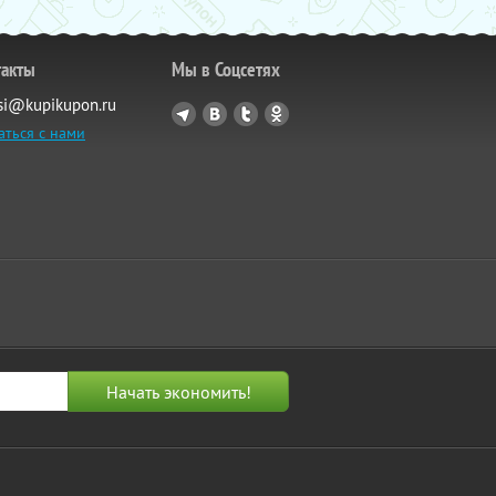
такты
Мы в Соцсетях
si@kupikupon.ru
аться с нами