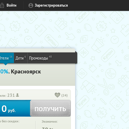
Войти
Зарегистрироваться
16
6
48
Отели
Дети
Промокоды
30%
. Красноярск
231
(24)
или:
0
ПОЛУЧИТЬ
руб.
 без скидки:
Экономия: