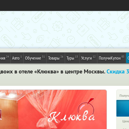
24
1
31
26
13
12
83
ния
Авто
Обучение
Товары
Туры
Услуги
ПолучиКупон
двоих в отеле «Клюква» в центре Москвы.
Скидка 
Получ
Цена