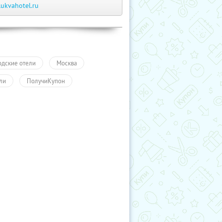
lukvahotel.ru
одские отели
Москва
ли
ПолучиКупон