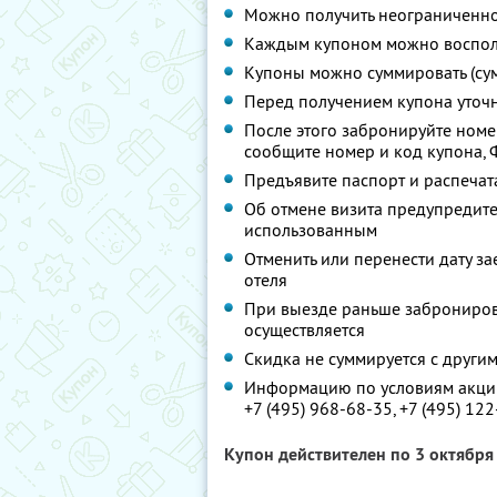
Можно получить неограниченно
Каждым купоном можно восполь
Купоны можно суммировать (су
Перед получением купона уточ
После этого забронируйте номер
сообщите номер и код купона, Ф.
Предъявите паспорт и распечат
Об отмене визита предупредите 
использованным
Отменить или перенести дату з
отеля
При выезде раньше заброниров
осуществляется
Скидка не суммируется с друг
Информацию по условиям акции
+7 (495) 968-68-35,
+7 (495) 12
Купон действителен по 3 октябр