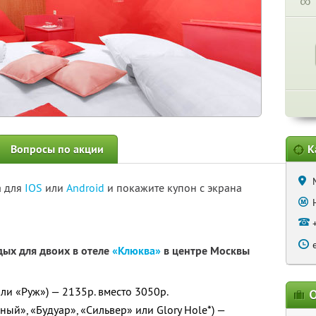
∞
Вопросы по акции
К
а для
IOS
или
Android
и покажите купон с экрана
дых для двоих в отеле
«Клюква»
в центре Москвы
ли «Руж») — 2135р. вместо 3050р.
О
ый», «Будуар», «Сильвер» или Glory Hole*) —