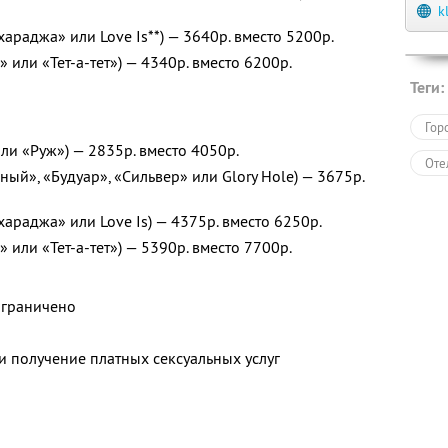
k
араджа» или Love Is**) — 3640р. вместо 5200р.
 или «Тет-а-тет») — 4340р. вместо 6200р.
Теги:
Гор
ли «Руж») — 2835р. вместо 4050р.
Оте
ый», «Будуар», «Сильвер» или Glory Hole) — 3675р.
араджа» или Love Is) — 4375р. вместо 6250р.
 или «Тет-а-тет») — 5390р. вместо 7700р.
ограничено
и получение платных сексуальных услуг