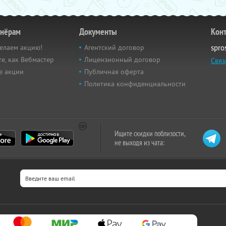
тнёрам
Документы
Кон
елаем акцию!
Агентский договор
spro
е, как Вебмастер
Лицензионный договор
Связ
е акции
Публичная оферта
Политика конфиденциальности
Ищите скидки поблизости,
не выходя из чата: