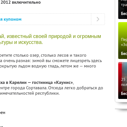
я 2012 включительно
тра
Бе
ся купоном
й, известный своей природой и огромным
Пер
туры и искусства.
«З
Бе
етите столько озер, столько лесов и такого
 очень разная: зимой вы сможете лицезреть здесь
крытую льдом водную гладь, летом же — много
25 
ха в Карелии — гостиница «Каунис»
,
по
нтре города Сортавала. Отсюда легко добраться до
римечательностей республики.
Бе
фен