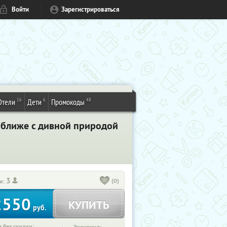
Войти
Зарегистрироваться
16
6
48
Отели
Дети
Промокоды
поближе с дивной природой
3
(0)
и:
2550
КУПИТЬ
руб.
 без скидки: