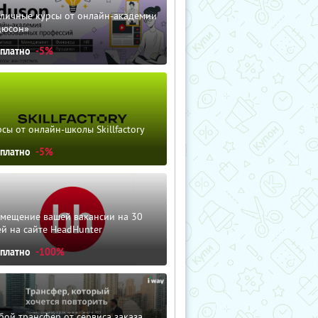
зличные курсы от онлайн-академии
дюсон»
сплатно
-5%
сы от онлайн-школы Skillfactory
сплатно
-5%
змещение вашей вакансии на 30
й на сайте HeadHunter
сплатно
-100%
ой трансфер от сервиса заказа