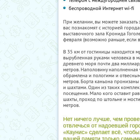
телефон с междугородней связ
беспроводной Интернет wi-fi
При желании, вы можете заказать 
вас познакомят с историей города
выставочного зала Кронида Гогол
февраля (возможно раньше, если вс
В 35 км от гостиницы находится 
вырубленная руками человека в м
древнего моря почти два миллиард
метров. Наполовину наполненная 
обрамлена и пологими и отвесны
метров. Борта каньона пронизан
и шахтами. Один из таких комплек
посещения. Мало кого оставит р
шахты, проход по штольне и мос
метров.
Нет ничего лучше, чем прове
отвлечься от надоевшей гор
«Каунис» сделает всё, чтобы
вашей памяти только самым