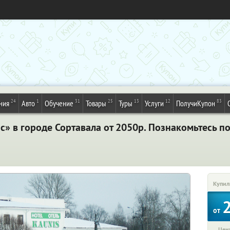
24
1
31
25
13
12
83
ния
Авто
Обучение
Товары
Туры
Услуги
ПолучиКупон
ис» в городе Сортавала от 2050р. Познакомьтесь 
Купил
от
Цена