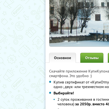
Основное
Отзывы
Скачайте приложение КупиКупон
смартфона. Это удобно :)
Купив сертификат от «КупиОтпус
одно-, двух- или трехместном н
Выбирайте!
2 суток проживания в гостин
человека)
за 2050р. вместо
4