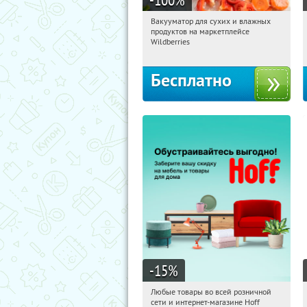
Вакууматор для сухих и влажных
17:38:08
Получили:
174
продуктов на маркетплейсе
Россия
Wildberries
Бесплатно
-15
%
Любые товары во всей розничной
17:38:08
Получили:
83
сети и интернет-магазине Hoff