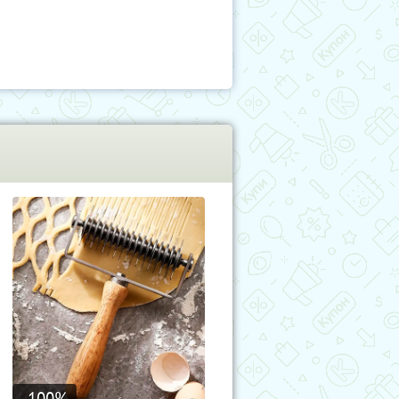
-100
%