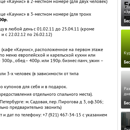
це «Каунис» в 2-местном номере (для двух человек)
Ра
«Э
ице «Каунис» в 3-местном номере (для троих
00р
.
Бе
цу в любой день с 01.02.11 до 25.04.11 (кроме
 и с 22.02.12 по 26.02.12)
 (кафе «Каунис», расположенное на первом этаже
Кур
 по меню европейской и карельской кухни или
 300р., обед– 400р. или 190р. бизнес-ланч, ужин –
Бе
или 3-х человек (в зависимости от типа
о купонов для себя и в подарок.
Ра
дне
 предоставления отдельного спального места).
етербурге: м. Садовая, пер. Пирогова д 3, оф.306;
Бе
ельно предварительно звонить)
и дат по телефону: +7 (921) 467-34-15 с указанием
Люб