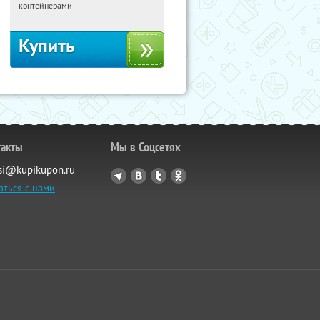
Россия
контейнерами
Купить
такты
Мы в Соцсетях
si@kupikupon.ru
аться с нами