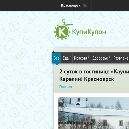
Красноярск
6
2
1
Все
Еда
Красота
Здоровье
Развлече
2 суток в гостинице «Каун
Карелии! Красноярск
Главная