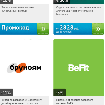
до
Заказ в интернет-магазине
Отдых для двоих с питанием в отеле
17:38:08
Получи первым!
17:38:08
Купи первым!
«Счастливый взгляд»
Arthurs Spa Hotel by Mercure в
Россия
Московская обл., г. Мытищи, д.
Мытищах
Ларево, ул. Хвойная, стр. 26
Промокод
2828
от
руб.
до
65700
руб.
-11
%
-5
%
Курсы по разработке, маркетингу,
Питание от сервиса здорового
17:38:08
Получи первым!
17:38:08
Получи первым!
дизайну и не только от школы
питания BeFit