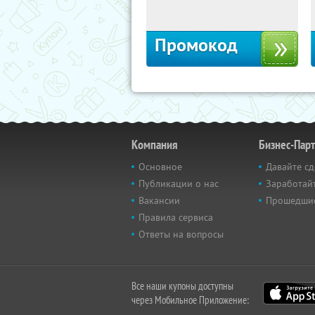
Москва, 1-й Волоколамский проезд,
10с1
Промокод
Компания
Бизнес-Пар
Основное
Давайте сд
Публикации о нас
Заработайт
Вакансии
Прошедши
Правила сервиса
Ответы на вопросы
Все наши купоны доступны
через Мобильное Приложение: