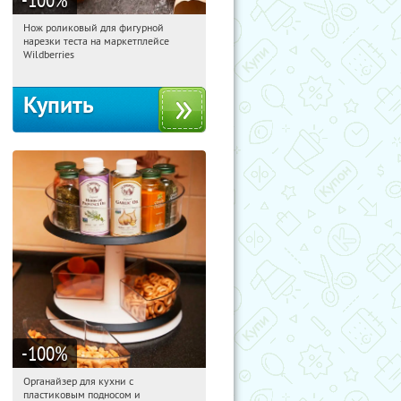
Нож роликовый для фигурной
17:38:08
Получили:
265
нарезки теста на маркетплейсе
Россия
Wildberries
Купить
-100
%
Органайзер для кухни с
17:38:08
Получили:
312
пластиковым подносом и