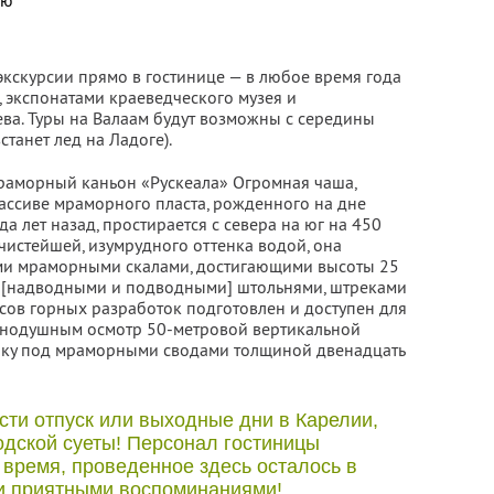
ью
экскурсии прямо в гостинице — в любое время года
, экспонатами краеведческого музея и
ева. Туры на Валаам будут возможны с середины
танет лед на Ладоге).
мраморный каньон «Рускеала» Огромная чаша,
ассиве мраморного пласта, рожденного на дне
а лет назад, простирается с севера на юг на 450
чистейшей, изумрудного оттенка водой, она
ми мраморными скалами, достигающими высоты 25
ы [надводными и подводными] штольнями, штреками
сов горных разработок подготовлен и доступен для
авнодушным осмотр 50-метровой вертикальной
тику под мраморными сводами толщиной двенадцать
сти отпуск или выходные дни в Карелии,
одской суеты! Персонал гостиницы
 время, проведенное здесь осталось в
и приятными воспоминаниями!