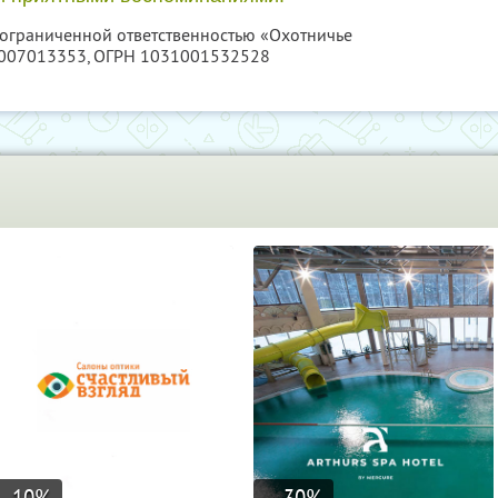
с ограниченной ответственностью «Охотничье
007013353
, ОГРН 1031001532528
-10
%
30
%