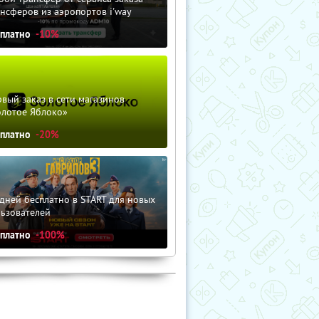
нсферов из аэропортов i'way
сплатно
-10%
вый заказ в сети магазинов
олотое Яблоко»
сплатно
-20%
дней бесплатно в START для новых
льзователей
сплатно
-100%