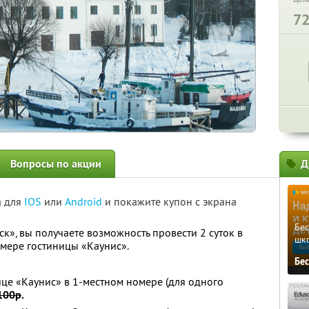
7
Вопросы по акции
Д
а для
IOS
или
Android
и покажите купон с экрана
Бе
к», вы получаете возможность провести 2 суток в
шк
омере гостиницы «Каунис».
Бе
ице «Каунис» в 1-местном номере (для одного
100р
.