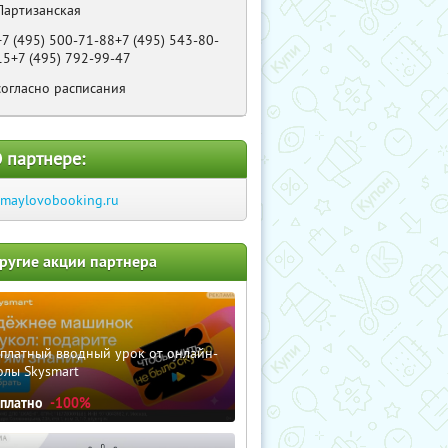
Партизанская
+7 (495) 500-71-88+7 (495) 543-80-
15+7 (495) 792-99-47
согласно расписания
 партнере:
zmaylovobooking.ru
ругие акции партнера
сплатный вводный урок от онлайн-
олы Skysmart
сплатно
-100%