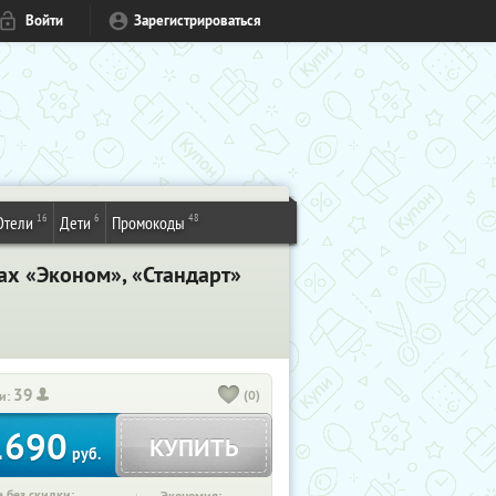
Войти
Зарегистрироваться
16
6
48
Отели
Дети
Промокоды
ах «Эконом», «Стандарт»
39
(0)
и:
1690
КУПИТЬ
руб.
 без скидки: