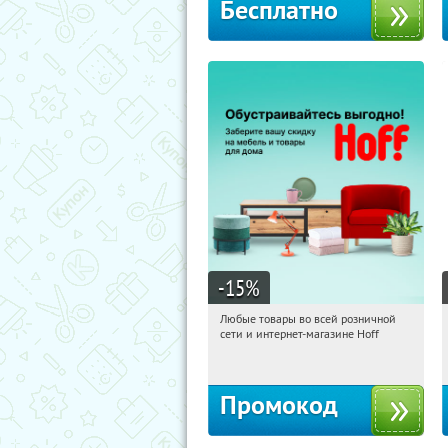
Бесплатно
-15
%
Любые товары во всей розничной
08:59:55
Получили:
83
сети и интернет-магазине Hoff
Москва, 1-й Волоколамский проезд,
10с1
Промокод