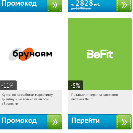
Промокод
2828
от
руб.
до
65700
руб.
-11
%
-5
%
Курсы по разработке, маркетингу,
Питание от сервиса здорового
08:59:55
Получи первым!
08:59:55
Получи первым!
дизайну и не только от школы
питания BeFit
Россия
Россия
«Бруноям»
Промокод
Перейти