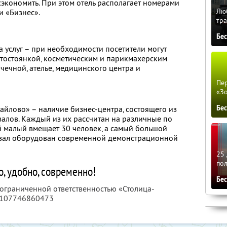
сэкономить. При этом отель располагает номерами
Люб
и «Бизнес».
тра
Бе
а услуг – при необходимости посетители могут
тостоянкой, косметическим и парикмахерским
чечной, ателье, медицинского центра и
Пер
«З
Бе
йлово» – наличие бизнес-центра, состоящего из
алов. Каждый из их рассчитан на различные по
 малый вмещает 30 человек, а самый большой
й зал оборудован современной демонстрационной
25 
по
, удобно, современно!
Бе
 ограниченной ответственностью «Столица-
1107746860473