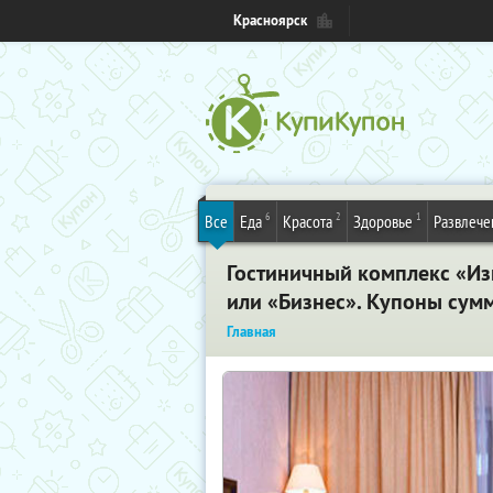
Красноярск
6
2
1
Все
Еда
Красота
Здоровье
Развлече
Гостиничный комплекс «Из
или «Бизнес». Купоны сум
Главная