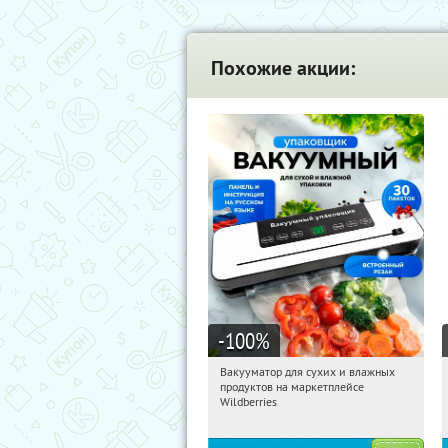
Похожие акции:
-100
%
Вакууматор для сухих и влажных
08:59:55
Получили:
180
продуктов на маркетплейсе
Россия
Wildberries