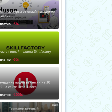
зличные курсы от онлайн-академии
дюсон»
сплатно
-5%
сы от онлайн-школы Skillfactory
сплатно
-5%
змещение вашей вакансии на 30
й на сайте HeadHunter
сплатно
-100%