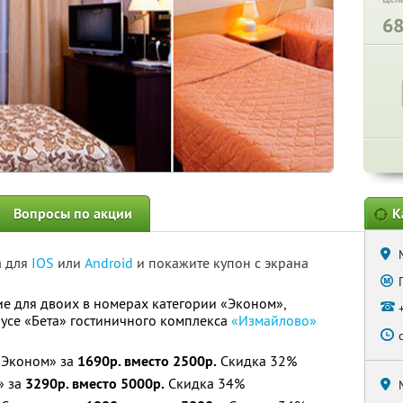
6
Вопросы по акции
К
а для
IOS
или
Android
и покажите купон с экрана
е для двоих в номерах категории «Эконом»,
пусе «Бета» гостиничного комплекса
«Измайлово»
«Эконом» за
1690р. вместо 2500р.
Скидка 32%
» за
3290р. вместо 5000р.
Скидка 34%