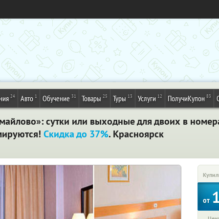
24
1
31
25
13
12
83
ния
Авто
Обучение
Товары
Туры
Услуги
ПолучиКупон
майлово»: сутки или выходные для двоих в номер
мируются!
Скидка до 37%
. Красноярск
Купил
от
Цена