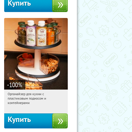
Купить
-100
%
Органайзер для кухни с
08:59:55
Получили:
312
пластиковым подносом и
Россия
контейнерами
Купить