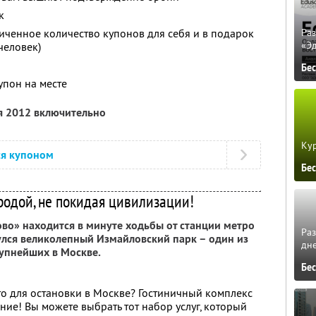
к
ченное количество купонов для себя и в подарок
Ра
«Э
человек)
Бе
упон на месте
я 2012 включительно
Кур
ся купоном
Бе
родой, не покидая цивилизации!
во» находится в минуте ходьбы от станции метро
Ра
улся великолепный Измайловский парк – один из
дне
упнейших в Москве.
Бе
о для остановки в Москве? Гостиничный комплекс
ие! Вы можете выбрать тот набор услуг, который