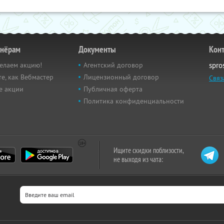
тнёрам
Документы
Кон
елаем акцию!
Агентский договор
spro
е, как Вебмастер
Лицензионный договор
Связ
е акции
Публичная оферта
Политика конфиденциальности
Ищите скидки поблизости,
не выходя из чата: