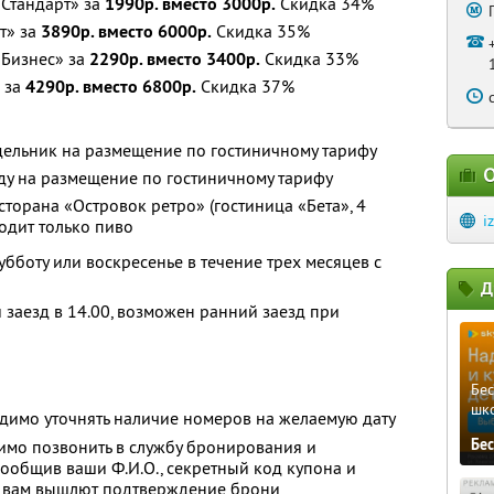
«Стандарт» за
1990р. вместо 3000р.
Скидка 34%
т» за
3890р. вместо 6000р.
Скидка 35%
«Бизнес» за
2290р. вместо 3400р.
Скидка 33%
 за
4290р. вместо 6800р.
Скидка 37%
дельник на размещение по гостиничному тарифу
О
ду на размещение по гостиничному тарифу
торана «Островок ретро» (гостиница «Бета», 4
i
ходит только пиво
убботу или воскресенье в течение трех месяцев с
Д
 заезд в 14.00, возможен ранний заезд при
Бе
шк
димо уточнять наличие номеров на желаемую дату
Бе
имо позвонить в службу бронирования и
сообщив ваши Ф.И.О., секретный код купона и
й вам вышлют подтверждение брони