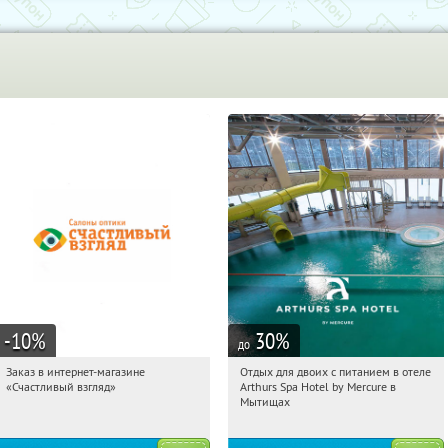
-10
%
30
%
до
Заказ в интернет-магазине
Отдых для двоих с питанием в отеле
08:59:55
Получи первым!
08:59:55
Купи первым!
«Счастливый взгляд»
Arthurs Spa Hotel by Mercure в
Россия
Московская обл., г. Мытищи, д.
Мытищах
Ларево, ул. Хвойная, стр. 26