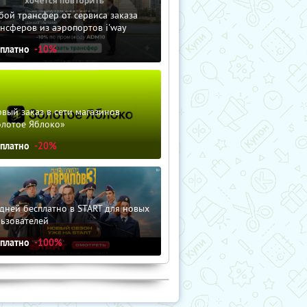
ой трансфер от сервиса заказа
нсферов из аэропортов i'way
сплатно
-10%
вый заказ в сети магазинов
олотое Яблоко»
сплатно
-20%
дней бесплатно в START для новых
льзователей
сплатно
-100%