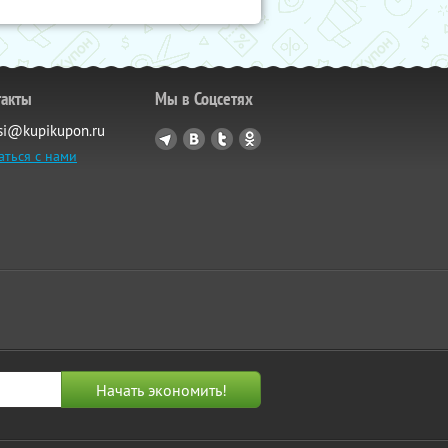
такты
Мы в Соцсетях
si@kupikupon.ru
аться с нами