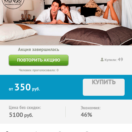
Акция завершилась
49
ПОВТОРИТЬ АКЦИЮ
Купили:
Человек проголосовало: 0
КУПИТЬ
350
от
руб.
Цена без скидки:
Экономия:
5100
46%
руб.