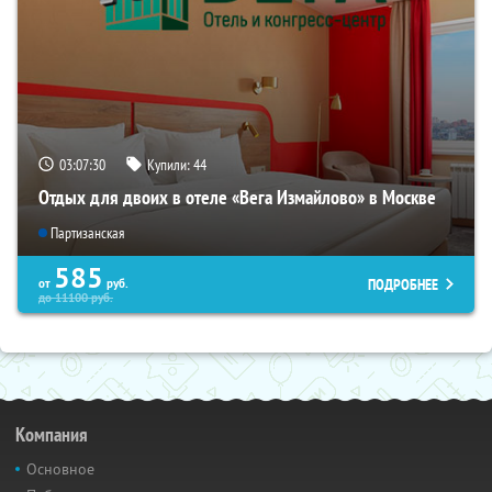
03:07:29
Купили:
44
Отдых для двоих в отеле «Вега Измайлово» в Москве
Партизанская
585
ПОДРОБНЕЕ
от
руб.
до
11100
руб.
Компания
Основное