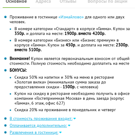
Основное
Адреса
Отзывы
Вопросы по акции
Проживание в гостинице
«Измайлово»
для одного или двух
человек.
В номере категории «Стандарт» в корпусе «Гамма». Купон за
350р.
и доплата на месте:
1900р. вместо 4200р.
В номере категории «Бизнес» или «Бизнес премиум» в
корпусе «Гамма». Купон за
450р.
и доплата на месте:
2300р.
вместо 5100р.
Внимание!
Купон является первоначальным взносом от общей
стоимости. Полную стоимость необходимо доплатить на месте
БОНУСЫ:
Скидка 50% на напитки и 30% на меню в ресторане
«Золотая вилка» (минимальная сумма заказа до
предоставления скидки -
1500р.
с человека)
Купон на скидку в ресторане необходимо получить в офисе
компании «Гостеприимная Москва» в день заезда (корпус
«Гамма», 6 этаж, офис 627)
Скидка 20% на проживание в понедельник и четверг
В стоимость проживания входит:
Оплачивается дополнительно:
Развлечения в гостинице: