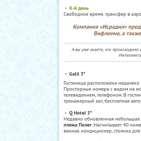
•
8-й день
Свободное время, трансфер в аэро
Компания «Исрадил» предл
Вифлеема, а также
А вы уже знаете, что происходило 
Интеллекту
•
Galil 3*
Гостиница расположена недалеко 
Просторные номера с видом на м
телевидением, телефоном. В гости
тренажерный зал, бесплатная авто
•
Q Hotel 3*
Недавно обновленная небольшая 
пляжа Полег
. Насчитывает 40 номе
ванная, кондиционер, стоянка дл