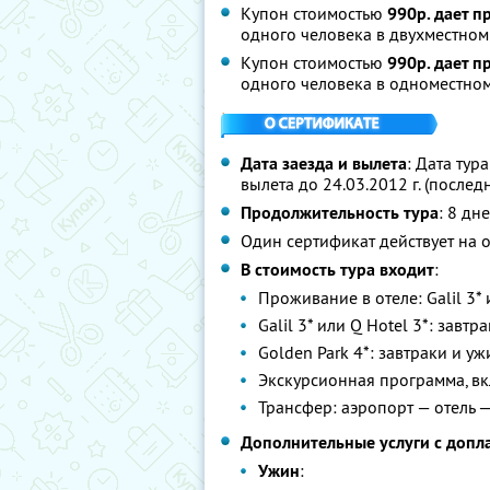
Купон стоимостью
990р. дает п
одного человека в двухместно
Купон стоимостью
990р. дает п
одного человека в одноместно
Дата заезда и вылета
: Дата тур
вылета до 24.03.2012 г. (последн
Продолжительность тура
: 8 дн
Один сертификат действует на 
В стоимость тура входит
:
Проживание в отеле: Galil 3* и
Galil 3* или Q Hotel 3*: завт
Golden Park 4*: завтраки и у
Экскурсионная программа, вк
Трансфер: аэропорт — отель 
Дополнительные услуги с допл
Ужин
: