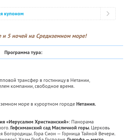
ся купоном
 и 5 ночей на Средиземном море!
Программа тура:
рупповой трансфер в гостиницу в Нетании,
елем компании, свободное время.
иземном море в курортном городе
Нетания.
сия «Иерусалим Христианский»
: Панорама
ного.
Гефсиманский сад Масличной горы
. Церковь
я Богородицы. Гора Сион — Горница Тайной Вечери.
ановок). Храм Гроба Господня.
Голгофа — место