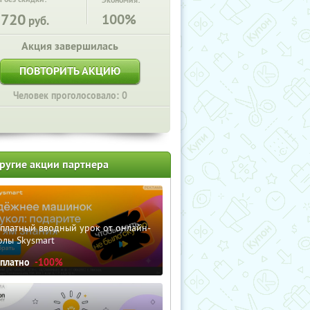
Экономия:
3720
100%
руб.
Акция завершилась
ПОВТОРИТЬ АКЦИЮ
Человек проголосовало: 0
ругие акции партнера
сплатный вводный урок от онлайн-
олы Skysmart
сплатно
-100%