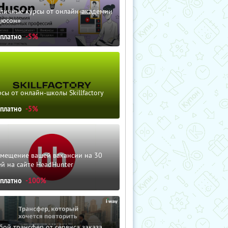
зличные курсы от онлайн-академии
дюсон»
сплатно
-5%
сы от онлайн-школы Skillfactory
сплатно
-5%
змещение вашей вакансии на 30
й на сайте HeadHunter
сплатно
-100%
ой трансфер от сервиса заказа