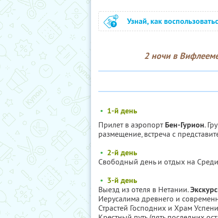
Узнай, как воспользовать
2 ночи в Вифлееме
•
1-й день
Прилет в аэропорт
Бен-Гурион
. Г
размещение, встреча с представит
•
2-й день
Свободный день и отдых на Сред
•
3-й день
Выезд из отеля в Нетании.
Экскур
Иерусалима древнего и современ
Страстей Господних и Храм Успени
Крестный путь (пять последних ост