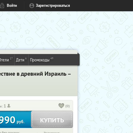
Войти
Зарегистрироваться
17
6
49
Отели
Дети
Промокоды
ествие в древний Израиль –
1
(0)
и:
990
КУПИТЬ
руб.
 без скидки: