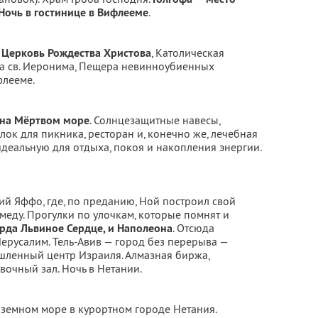
Ночь в гостинице в Вифлееме
.
:
Церковь Рождества Христова
, Католическая
ра св. Иеронима, Пещера невинноубиенных
флееме.
 на Мёртвом море
. Солнцезащитные навесы,
лок для пикника, ресторан и, конечно же, лечебная
идеальную для отдыха, покоя и накопления энергии.
ий Яффо, где, по преданию, Ной построил свой
меду. Прогулки по улочкам, которые помнят и
рда Львиное Сердце, и Наполеона
. Отсюда
ерусалим. Тель-Авив — город без перерыва —
ышленный центр Израиля. Алмазная биржа,
вочный зал. Ночь в Нетании.
земном море в курортном городе Нетания.