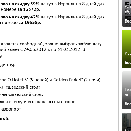
раво на скидку 59%
на тур в Израиль на 8 дней для
Ра
м номере
за 13572р.
«Э
раво на скидку 42%
на тур в Израиль на 8 дней для
Бе
м номере
за 19558р.
а является свободной, можно выбрать любую дату
ий вылет с 24.03.2012 г. по 31.03.2012 г.)
Кур
ей
Бе
один тур
ли Q Hotel 3* (5 ночей) и Golden Park 4* (2 ночи)
раки «шведский стол»
Ра
жины «шведский стол»
дне
лючая услуги высококлассных гидов
Бе
— аэропорт
атой
:
Люб