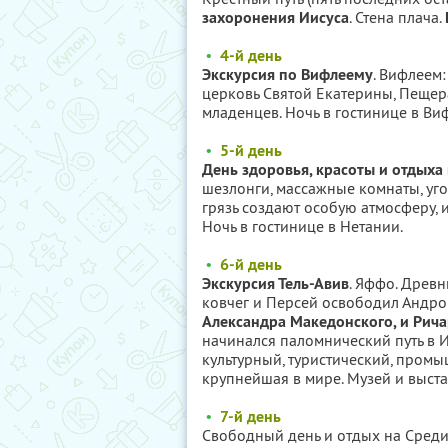
захоронения Иисуса
. Стена плача.
•
4-й день
Экскурсия по Вифлеему
. Вифлеем
церковь Святой Екатерины, Пеще
младенцев. Ночь в гостинице в Ви
•
5-й день
День здоровья, красоты и отдыха
шезлонги, массажные комнаты, уго
грязь создают особую атмосферу, 
Ночь в гостинице в Нетании.
•
6-й день
Экскурсия Тель-Авив
. Яффо. Древн
ковчег и Персей освободил Андро
Александра Македонского, и Рича
начинался паломнический путь в И
культурный, туристический, пром
крупнейшая в мире. Музей и выста
•
7-й день
Свободный день и отдых на Среди