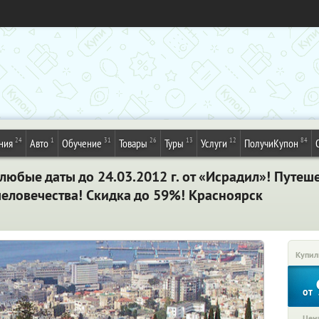
24
1
31
26
13
12
84
ния
Авто
Обучение
Товары
Туры
Услуги
ПолучиКупон
 любые даты до 24.03.2012 г. от «Исрадил»! Путеш
человечества! Скидка до 59%! Красноярск
Купил
от
Цена