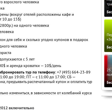
го взрослого человека
тра
нка
Бе
рены (вокруг отелей расположены кафе и
т 10 до 15$)
2800р.) на одного человека
человека
Пер
он для себя и сколько угодно купонов в подарок
«З
дного человека
Бе
зраста
допускаются с 5 лет
00$ и аренда кроватки — 10$/день
25 
абронировать тур по телефону
:
+7 (495) 664-23-89
по
11:00 до 19:00; ПТ — с 11:00 до 17:00; СБ —
на, предъявить распечатанный купон и оплатить тур
Бе
льно измениться, в зависимости от колебаний курса
 2012 включительно