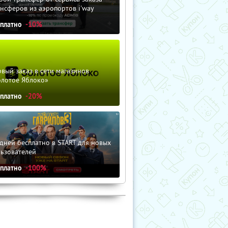
нсферов из аэропортов i'way
сплатно
-10%
вый заказ в сети магазинов
олотое Яблоко»
сплатно
-20%
дней бесплатно в START для новых
льзователей
сплатно
-100%