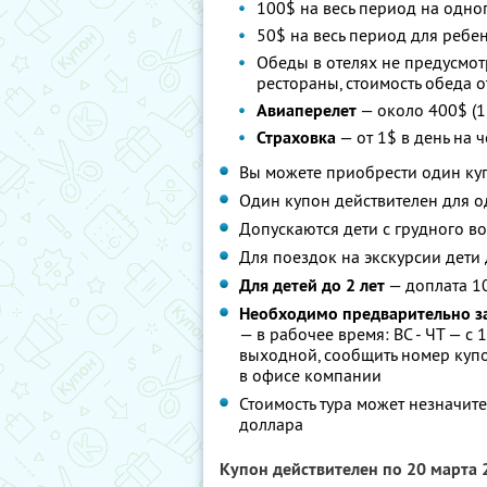
100$ на весь период на одно
50$ на весь период для ребе
Обеды в отелях не предусмот
рестораны, стоимость обеда о
Авиаперелет
— около 400$ (1
Страховка
— от 1$ в день на 
Вы можете приобрести один куп
Один купон действителен для о
Допускаются дети с грудного во
Для поездок на экскурсии дети 
Для детей до 2 лет
— доплата 1
Необходимо предварительно з
— в рабочее время: ВС - ЧТ — с 
выходной, сообщить номер купо
в офисе компании
Стоимость тура может незначите
доллара
Купон действителен по 20 марта