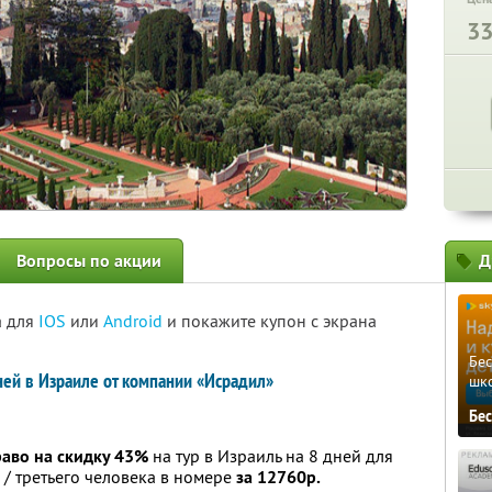
3
Вопросы по акции
Д
а для
IOS
или
Android
и покажите купон с экрана
Бе
ней в Израиле от компании «Исрадил»
шк
Бе
раво на скидку 43%
на тур в Израиль на 8 дней для
 / третьего человека в номере
за 12760р.