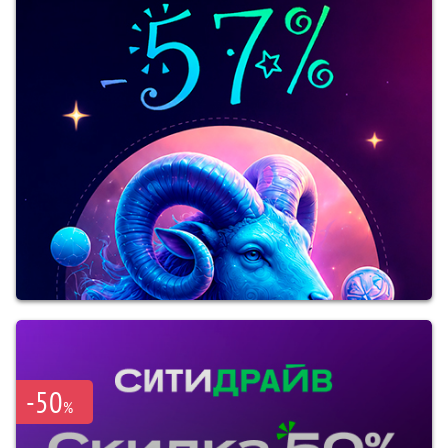
-50
%