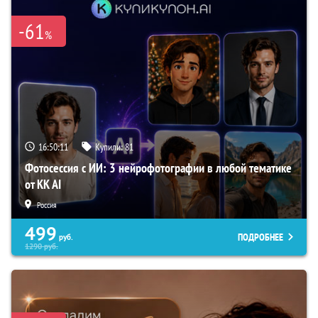
-61
%
16:50:10
Купили:
81
Фотосессия с ИИ: 3 нейрофотографии в любой тематике
от KK AI
Россия
499
ПОДРОБНЕЕ
руб.
1290
руб.