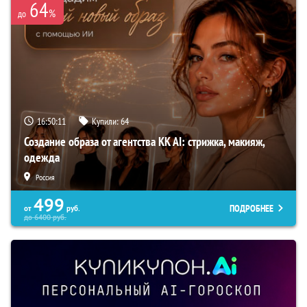
64
%
до
16:50:10
Купили:
64
Создание образа от агентства KK AI: стрижка, макияж,
одежда
Россия
499
ПОДРОБНЕЕ
от
руб.
до
6400
руб.