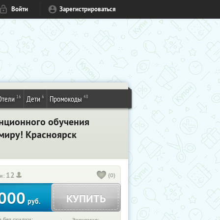
Войти
Зарегистрироваться
16
6
48
Отели
Дети
Промокоды
анционного обучения
 миру! Красноярск
12
(0)
и:
000
КУПИТЬ
руб.
 без скидки: