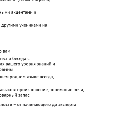
ными акцентами и
с другими учениками на
о вам
ест и беседа с
ия вашего уровня знаний и
граммы
шем родном языке всегда,
авыков: произношение, понимание речи,
ловарный запас
жности – от начинающего до эксперта