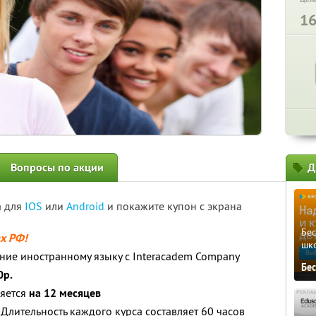
1
Вопросы по акции
Д
а для
IOS
или
Android
и покажите купон с экрана
Бе
ах РФ!
шк
ние иностранному языку с Interacadem Company
Бе
0р.
яется
на 12 месяцев
. Длительность каждого курса составляет 60 часов