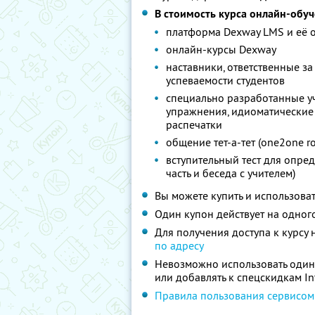
В стоимость курса онлайн-обу
платформа Dexway LMS и её 
онлайн-курсы Dexway
наставники, ответственные за
успеваемости студентов
специально разработанные у
упражнения, идиоматические
распечатки
общение тет-а-тет (one2one 
вступительный тест для опред
часть и беседа с учителем)
Вы можете купить и использоват
Один купон действует на одног
Для получения доступа к курсу
по адресу
Невозможно использовать один
или добавлять к спецскидкам I
Правила пользования сервисом