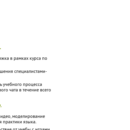
.
жка в рамках курса по
шения специалистами-
 учебного процесса
ого чата в течение всего
.
видео, моделирование
я практики языка.
ствие от учебы с играми,