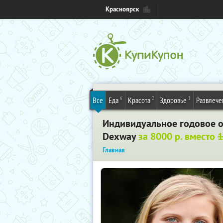
Красноярск
6
2
1
Все
Еда
Красота
Здоровье
Развлече
Индивидуальное годовое о
Dexway
за 8000 р. вместо
1
Главная