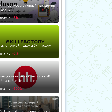
зличные курсы от онлайн-академии
дюсон»
сплатно
-5%
сы от онлайн-школы Skillfactory
сплатно
-5%
змещение вашей вакансии на 30
й на сайте HeadHunter
сплатно
-100%
ой трансфер от сервиса заказа