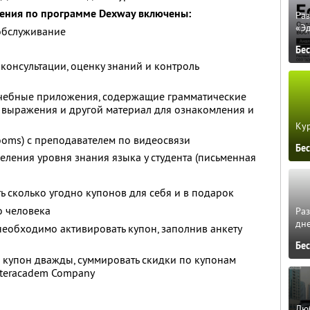
чения по программе Dexway включены:
Ра
«Э
обслуживание
Бе
 консультации, оценку знаний и контроль
чебные приложения, содержащие грамматические
 выражения и другой материал для ознакомления и
Кур
rooms) с преподавателем по видеосвязи
Бе
еления уровня знания языка у студента (письменная
ь сколько угодно купонов для себя и в подарок
о человека
Ра
дне
 необходимо активировать купон, заполнив анкету
Бе
 купон дважды, суммировать скидки по купонам
nteracadem Company
Люб