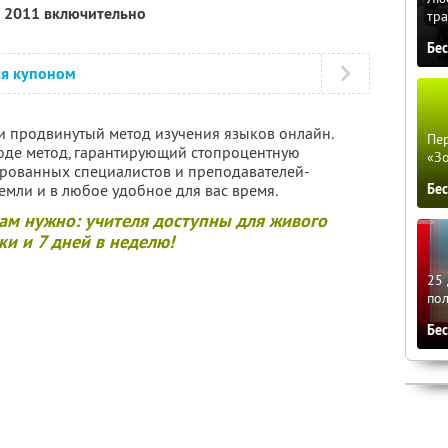
я 2011 включительно
тра
Бе
ся купоном
и продвинутый метод изучения языков онлайн.
Пер
оде метод, гарантирующий стопроцентную
«З
рованных специалистов и преподавателей-
емли и в любое удобное для вас время.
Бе
вам нужно: учителя доступны для живого
ки и 7 дней в неделю!
25 
по
Бе