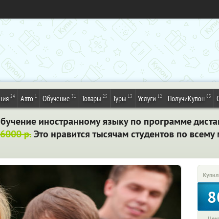
24
1
31
25
13
12
83
ния
Авто
Обучение
Товары
Туры
Услуги
ПолучиКупон
бучение иностранному языку по программе дист
6000 р.
Это нравится тысячам студентов по всему
Купил
8
Цена