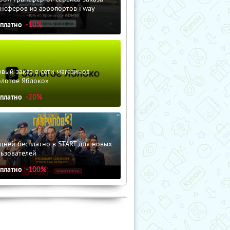
нсферов из аэропортов i'way
сплатно
-10%
вый заказ в сети магазинов
олотое Яблоко»
сплатно
-20%
дней бесплатно в START для новых
льзователей
сплатно
-100%