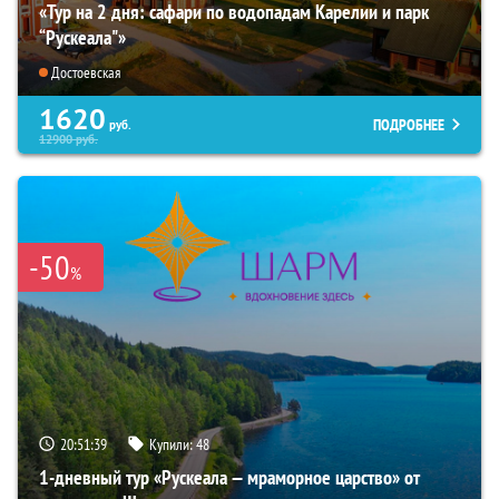
«Тур на 2 дня: сафари по водопадам Карелии и парк
“Рускеала"»
Достоевская
1620
ПОДРОБНЕЕ
руб.
12900
руб.
-50
%
20:51:38
Купили:
48
1-дневный тур «Рускеала — мраморное царство» от