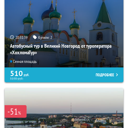
20:51:38
Купили:
2
Автобусный тур в Великий Новгород от туроператора
«ХохломаТур»
Сенная площадь
510
ПОДРОБНЕЕ
руб.
5190
руб.
-51
%