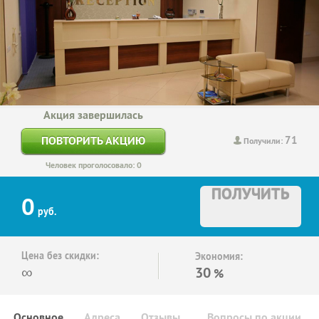
Акция завершилась
71
ПОВТОРИТЬ АКЦИЮ
Получили:
Человек проголосовало: 0
ПОЛУЧИТЬ
0
руб.
Цена без скидки:
Экономия:
∞
30
%
Основное
Адреса
Отзывы
Вопросы по акции