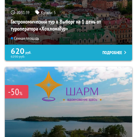
20:51:38
Купили:
5
Гастрономический тур в Выборг на 1 день от
туроператора «ХохломаТур»
Сенная площадь
620
ПОДРОБНЕЕ
руб.
6290
руб.
-50
%