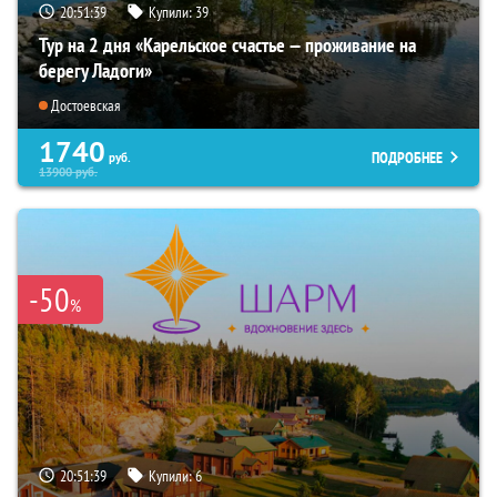
20:51:38
Купили:
39
Тур на 2 дня «Карельское счастье — проживание на
берегу Ладоги»
Достоевская
1740
ПОДРОБНЕЕ
руб.
13900
руб.
-50
%
20:51:38
Купили:
6