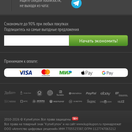
Ищите скидки поблизости,
не выходя из чата:
Сэкономьте до 90% при любых покупках
Подпишитесь на самые выгодные предложения
Принимаем к оплате:
2010-2026 © КупиКупон. Все права защищены.
Все права на товарный знак "КупиКупон" и на сайт www.kupikupon.ru принадлежат
OOO «Агентство цифровых решений» ИНН 7705523387, ОГРН 1127747063212