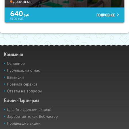
Достоевская
640
ПОДРОБНЕЕ
руб.
5100
руб.
Компания
Основное
Публикации о нас
Вакансии
Правила сервиса
Ответы на вопросы
Бизнес-Партнёрам
Давайте сделаем акцию!
Заработайте, как Вебмастер
Прошедшие акции