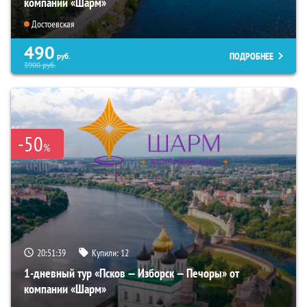
компании «Шарм»
Достоевская
490
ПОДРОБНЕЕ
руб.
3900
руб.
-50
%
20:51:38
Купили:
12
1-дневный тур «Псков — Изборск — Печоры» от
компании «Шарм»