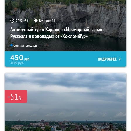
20:51:38
Купили:
24
Автобусный тур в Карелию «Мраморный каньон
Рускеала и водопады» от «ХохломаТур»
Сенная площадь
450
ПОДРОБНЕЕ
руб.
4550
руб.
-51
%