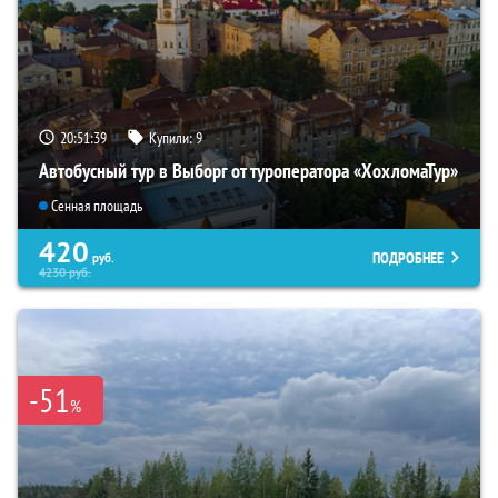
20:51:38
Купили:
9
Автобусный тур в Выборг от туроператора «ХохломаТур»
Сенная площадь
420
ПОДРОБНЕЕ
руб.
4230
руб.
-51
%