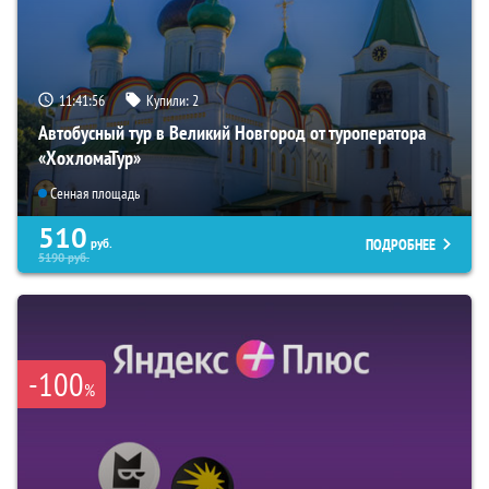
11:41:55
Купили:
2
Автобусный тур в Великий Новгород от туроператора
«ХохломаТур»
Сенная площадь
510
ПОДРОБНЕЕ
руб.
5190
руб.
-100
%