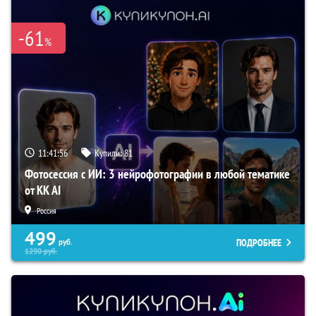
-61
%
11:41:55
Купили:
81
Фотосессия с ИИ: 3 нейрофотографии в любой тематике
от KK AI
Россия
499
ПОДРОБНЕЕ
руб.
1290
руб.