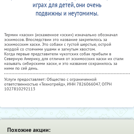
играх для детей, они очень
подвижны и неутомимы.
Термин «хаски» (искаженное «эски») изначально обозначал
эскимосов. Впоследствии это название закрепилось за
эскимосским хаски. Это собаки с густой шерстью, острой
мордой со стоячими ушами и загнутым хвостом.
Когда первые представители чукотских собак прибыли в
Северную Америку, для отличия от эскимосских хаски их стали
называть сибирскими хаски, и это название сохранилось за
ними по сей день.
Услуги предоставляет: Общество с ограниченной
ответственностью «Технотрейд»,
ИНН 7826066047
, ОГРН
1027810292113
Похожие акции: