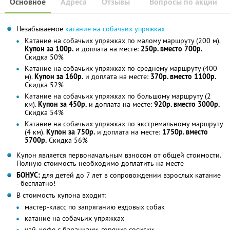
Основное
Адреса
Отзывы
Вопросы по акции
Незабываемое
катание на собачьих упряжках
Катание на собачьих упряжках по малому маршруту (200 м).
Купон за 100р.
и доплата на месте:
250р. вместо 700р.
Скидка 50%
Катание на собачьих упряжках по среднему маршруту (400
м).
Купон за 160р.
и доплата на месте:
370р. вместо 1100р.
Скидка 52%
Катание на собачьих упряжках по большому маршруту (2
км).
Купон за 450р.
и доплата на месте:
920р. вместо 3000р.
Скидка 54%
Катание на собачьих упряжках по экстремальному маршруту
(4 км).
Купон за 750р.
и доплата на месте:
1750р. вместо
5700р.
Скидка 56%
Купон является первоначальным взносом от общей стоимости.
Полную стоимость необходимо доплатить на месте
БОНУС:
для детей до 7 лет в сопровождении взрослых катание
- бесплатно!
В стоимость купона входит:
мастер-класс по запряганию ездовых собак
катание на собачьих упряжках
чай, кофе с баранками, горячие сосиски