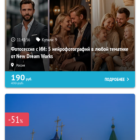
11:41:55
Купили:
9
Фотосессия с ИИ: 5 нейрофотографий в любой тематике
от New Dream Works
Россия
190
ПОДРОБНЕЕ
руб.
490
руб.
-51
%