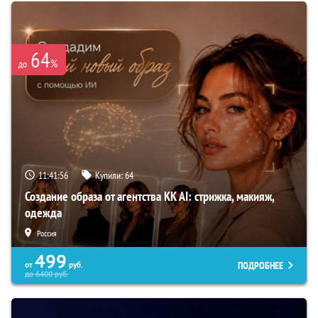
64
%
до
11:41:55
Купили:
64
Создание образа от агентства KK AI: стрижка, макияж,
одежда
Россия
499
ПОДРОБНЕЕ
от
руб.
до
6400
руб.