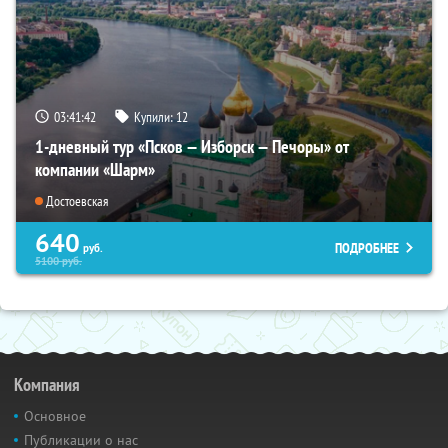
03:41:40
Купили:
12
1-дневный тур «Псков — Изборск — Печоры» от
компании «Шарм»
Достоевская
640
ПОДРОБНЕЕ
руб.
5100
руб.
Компания
Основное
Публикации о нас