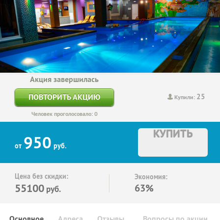
Акция завершилась
25
ПОВТОРИТЬ АКЦИЮ
Купили:
Человек проголосовало: 0
КУПИТЬ
950
от
руб.
Цена без скидки:
Экономия:
55100
63%
руб.
Основное
Адреса
Отзывы
Вопросы по акции