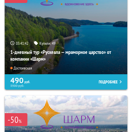
03:41:40
Купили:
49
1-дневный тур «Рускеала — мраморное царство» от
компании «Шарм»
Достоевская
490
ПОДРОБНЕЕ
руб.
3900
руб.
-50
%