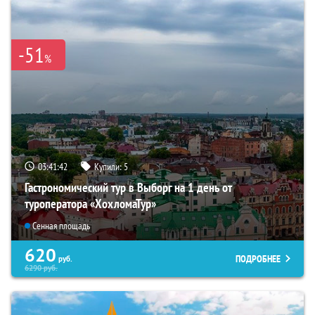
-51
%
03:41:40
Купили:
5
Гастрономический тур в Выборг на 1 день от
туроператора «ХохломаТур»
Сенная площадь
620
ПОДРОБНЕЕ
руб.
6290
руб.