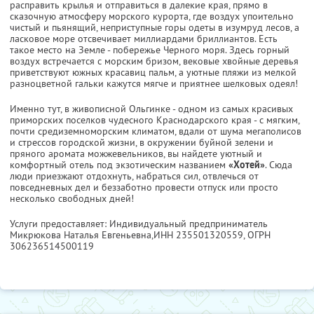
расправить крылья и отправиться в далекие края, прямо в
сказочную атмосферу морского курорта, где воздух упоительно
чистый и пьянящий, неприступные горы одеты в изумруд лесов, а
ласковое море отсвечивает миллиардами бриллиантов. Есть
такое место на Земле - побережье Черного моря. Здесь горный
воздух встречается с морским бризом, вековые хвойные деревья
приветствуют южных красавиц пальм, а уютные пляжи из мелкой
разноцветной гальки кажутся мягче и приятнее шелковых одеял!
Именно тут, в живописной Ольгинке - одном из самых красивых
приморских поселков чудесного Краснодарского края - с мягким,
почти средиземноморским климатом, вдали от шума мегаполисов
и стрессов городской жизни, в окружении буйной зелени и
пряного аромата можжевельников, вы найдете уютный и
комфортный отель под экзотическим названием
«Хотей»
. Сюда
люди приезжают отдохнуть, набраться сил, отвлечься от
повседневных дел и беззаботно провести отпуск или просто
несколько свободных дней!
Услуги предоставляет: Индивидуальный предприниматель
Микрюкова Наталья Евгеньевна,
ИНН 235501320559
, ОГРН
306236514500119