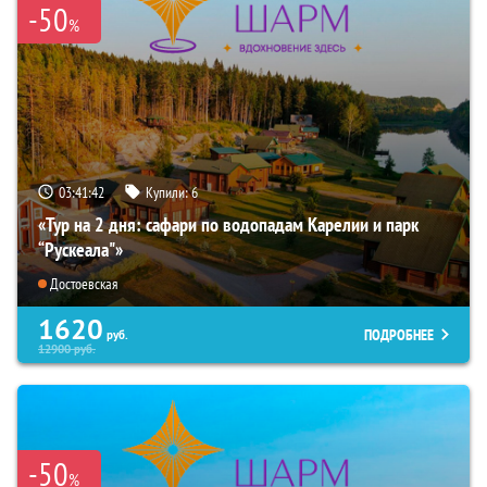
-50
%
03:41:40
Купили:
6
«Тур на 2 дня: сафари по водопадам Карелии и парк
“Рускеала"»
Достоевская
1620
ПОДРОБНЕЕ
руб.
12900
руб.
-50
%