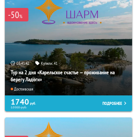
-50
%
03:41:40
Купили:
41
Тур на 2 дня «Карельское счастье — проживание на
берегу Ладоги»
Достоевская
1740
ПОДРОБНЕЕ
руб.
13900
руб.