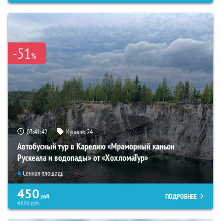
-51
%
03:41:40
Купили:
24
Автобусный тур в Карелию «Мраморный каньон
Рускеала и водопады» от «ХохломаТур»
Сенная площадь
450
ПОДРОБНЕЕ
руб.
4550
руб.