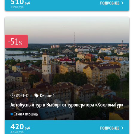
510
ПОДРОБНЕЕ
руб.
5190
руб.
-51
%
03:41:40
Купили:
9
Автобусный тур в Выборг от туроператора «ХохломаТур»
Сенная площадь
420
ПОДРОБНЕЕ
руб.
4230
руб.