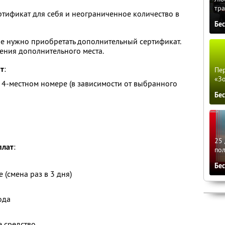
тра
тификат для себя и неограниченное количество в
Бе
 не нужно приобретать дополнительный сертификат.
ения дополнительного места.
ит
:
Пер
«З
4-местном номере (в зависимости от выбранного
Бе
25 
плат
:
по
Бе
 (смена раз в 3 дня)
ода
 средство