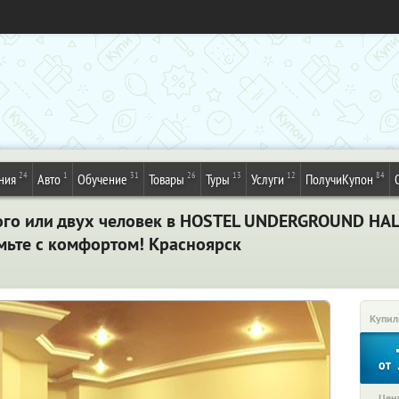
24
1
31
26
13
12
84
ния
Авто
Обучение
Товары
Туры
Услуги
ПолучиКупон
ого или двух человек в HOSTEL UNDERGROUND HALL
мьте с комфортом! Красноярск
Купил
от
Цена