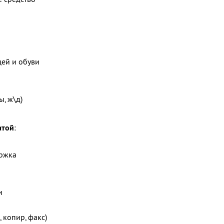
щей и обуви
ы, ж\д)
атой
:
ержка
и
 копир, факс)