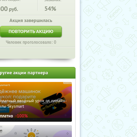
Экономия:
800
54%
руб.
Акция завершилась
ПОВТОРИТЬ АКЦИЮ
Человек проголосовало: 0
ругие акции партнера
сплатный вводный урок от онлайн-
олы Skysmart
сплатно
-100%