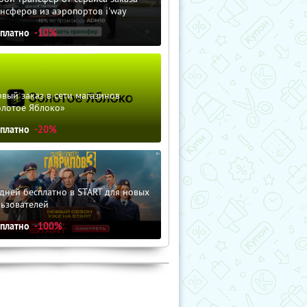
нсферов из аэропортов i'way
сплатно
-10%
вый заказ в сети магазинов
олотое Яблоко»
сплатно
-20%
дней бесплатно в START для новых
льзователей
сплатно
-100%