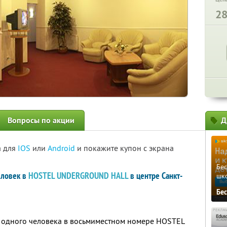
2
Вопросы по акции
Д
а для
IOS
или
Android
и покажите купон с экрана
Бе
еловек в
HOSTEL UNDERGROUND HALL
в центре Санкт-
шк
Бе
я одного человека в восьмиместном номере HOSTEL