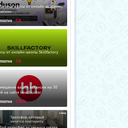
зличные курсы от онлайн-академии
дюсон»
сплатно
-5%
сы от онлайн-школы Skillfactory
сплатно
-5%
змещение вашей вакансии на 30
й на сайте HeadHunter
сплатно
-100%
ой трансфер от сервиса заказа