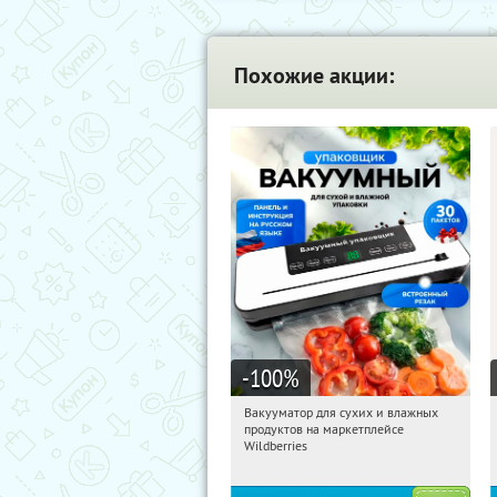
Похожие акции:
-100
%
Вакууматор для сухих и влажных
19:21:14
Получили:
180
продуктов на маркетплейсе
Россия
Wildberries