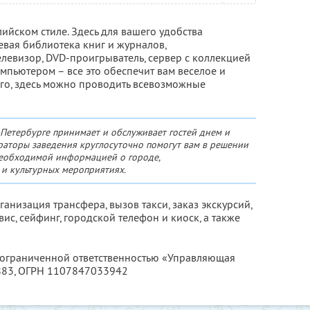
лийском стиле. Здесь для вашего удобства
евая библиотека книг и журналов,
евизор, DVD-проигрыватель, сервер с коллекцией
мпьютером – все это обеспечит вам веселое и
го, здесь можно проводить всевозможные
-Петербурге принимает и обслуживает гостей днем и
аторы заведения круглосуточно помогут вам в решении
 необходимой информацией о городе,
 и культурных мероприятиях.
рганизация трансфера, вызов такси, заказ экскурсий,
ис, сейфинг, городской телефон и киоск, а также
с ограниченной ответственностью «Управляющая
883
, ОГРН 1107847033942