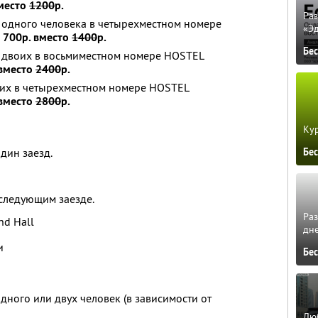
вместо
1200
р.
Ра
 одного человека в четырехместном номере
«Э
а 700р. вместо
1400
р.
Бе
я двоих в восьмиместном номере HOSTEL
 вместо
2400
р.
оих в четырехместном номере HOSTEL
 вместо
2800
р.
Кур
Бе
дин заезд.
следующим заезде.
Ра
nd Hall
дне
и
Бе
дного или двух человек (в зависимости от
Люб