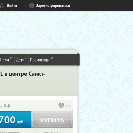
Войти
Зарегистрироваться
17
6
49
Отели
Дети
Промокоды
 в центре Санкт-
8
(0)
и:
700
КУПИТЬ
руб.
 без скидки: