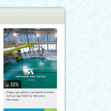
30
%
до
Отдых для двоих с питанием в отеле
19:21:14
Купи первым!
Arthurs Spa Hotel by Mercure в
Московская обл., г. Мытищи, д.
Мытищах
Ларево, ул. Хвойная, стр. 26