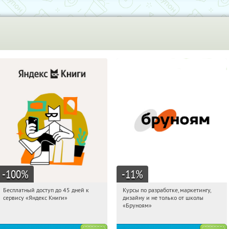
-100
%
-11
%
Бесплатный доступ до 45 дней к
Курсы по разработке, маркетингу,
19:21:14
Получи первым!
19:21:14
Получи первым!
сервису «Яндекс Книги»
дизайну и не только от школы
Россия
Россия
«Бруноям»