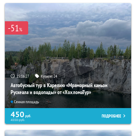
-51
%
15:16:26
Купили:
24
Автобусный тур в Карелию «Мраморный каньон
Рускеала и водопады» от «ХохломаТур»
Сенная площадь
450
ПОДРОБНЕЕ
руб.
4550
руб.