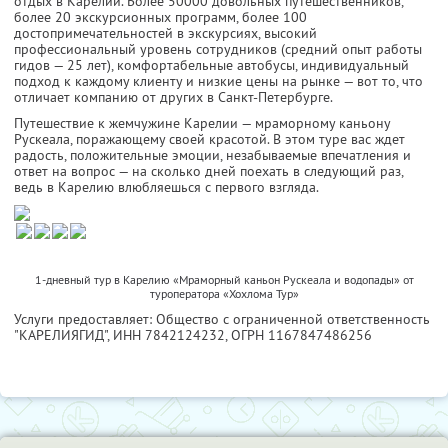
отдых в Карелии. Более 50000 довольных путешественников,
более 20 экскурсионных программ, более 100
достопримечательностей в экскурсиях, высокий
профессиональный уровень сотрудников (средний опыт работы
гидов — 25 лет), комфортабельные автобусы, индивидуальный
подход к каждому клиенту и низкие цены на рынке — вот то, что
отличает компанию от других в Санкт-Петербурге.
Путешествие к жемчужине Карелии — мраморному каньону
Рускеала, поражающему своей красотой. В этом туре вас ждет
радость, положительные эмоции, незабываемые впечатления и
ответ на вопрос — на сколько дней поехать в следующий раз,
ведь в Карелию влюбляешься с первого взгляда.
1-дневный тур в Карелию «Мраморный каньон Рускеала и водопады» от
туроператора «Хохлома Тур»
Услуги предоставляет: Общество с ограниченной ответственность
"КАРЕЛИЯГИД",
ИНН 7842124232
, ОГРН 1167847486256