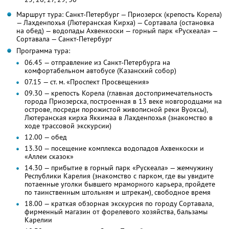
Маршрут тура: Санкт-Петербург — Приозерск (крепость Корела)
— Лахденпохья (Лютеранская Кирха) — Сортавала (остановка
на обед) — водопады Ахвенкоски — горный парк «Рускеала» —
Сортавала — Санкт-Петербург
Программа тура:
06.45 — отправление из Санкт-Петербурга на
комфортабельном автобусе (Казанский собор)
07.15 — ст. м. «Проспект Просвещения»
09.30 — крепость Корела (главная достопримечательность
города Приозерска, построенная в 13 веке новгородцами на
острове, посреди порожистой живописной реки Вуоксы),
Лютеранская кирха Яккимаа в Лахденпохья (знакомство в
ходе трассовой экскурсии)
12.00 — обед
13.30 — посещение комплекса водопадов Ахвенкоски и
«Аллеи сказок»
14.30 — прибытие в горный парк «Рускеала» — жемчужину
Республики Карелия (знакомство с парком, где вы увидите
потаенные уголки бывшего мраморного карьера, пройдете
по таинственным штольням и штрекам), свободное время
18.00 — краткая обзорная экскурсия по городу Сортавала,
фирменный магазин от форелевого хозяйства, бальзамы
Карелии