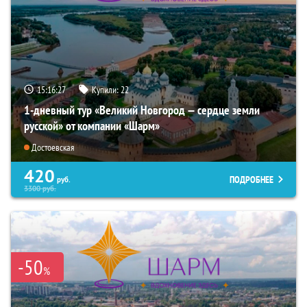
15:16:26
Купили:
22
1-дневный тур «Великий Новгород — сердце земли
русской» от компании «Шарм»
Достоевская
420
ПОДРОБНЕЕ
руб.
3300
руб.
-50
%