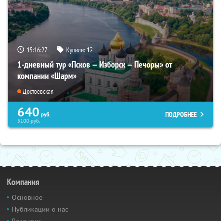
15:16:26
Купили:
12
1-дневный тур «Псков — Изборск — Печоры» от
компании «Шарм»
Достоевская
640
ПОДРОБНЕЕ
руб.
5100
руб.
Компания
Основное
Публикации о нас