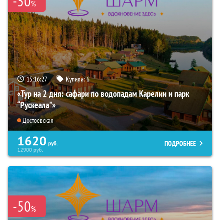
-50
%
15:16:26
Купили:
6
«Тур на 2 дня: сафари по водопадам Карелии и парк
“Рускеала"»
Достоевская
1620
ПОДРОБНЕЕ
руб.
12900
руб.
-50
%