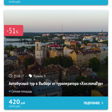
5190
руб.
-51
%
15:16:26
Купили:
9
Автобусный тур в Выборг от туроператора «ХохломаТур»
Сенная площадь
420
ПОДРОБНЕЕ
руб.
4230
руб.