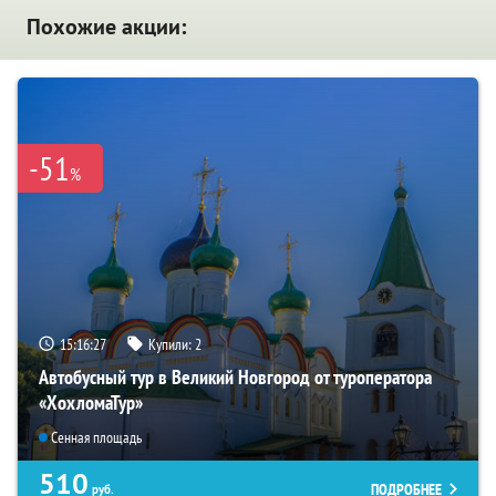
Похожие акции:
-51
%
15:16:26
Купили:
2
Автобусный тур в Великий Новгород от туроператора
«ХохломаТур»
Сенная площадь
510
ПОДРОБНЕЕ
руб.