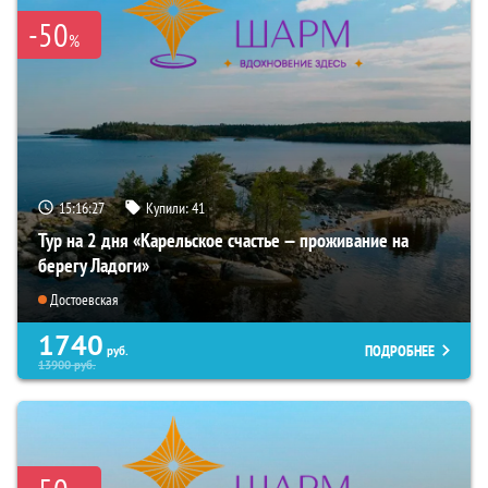
-50
%
15:16:26
Купили:
41
Тур на 2 дня «Карельское счастье — проживание на
берегу Ладоги»
Достоевская
1740
ПОДРОБНЕЕ
руб.
13900
руб.