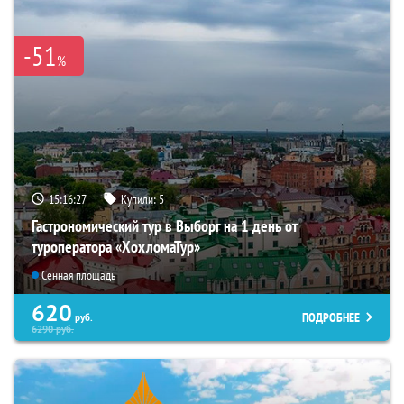
-51
%
15:16:26
Купили:
5
Гастрономический тур в Выборг на 1 день от
туроператора «ХохломаТур»
Сенная площадь
620
ПОДРОБНЕЕ
руб.
6290
руб.