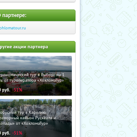
 партнере:
ohlomatour.ru
ругие акции партнера
трономический тур в Выборг на 1
ь от туроператора «ХохломаТур»
0
руб.
-51%
тобусный тур в Карелию
раморный каньон Рускеала и
допады» от «ХохломаТур»
0
руб.
-51%