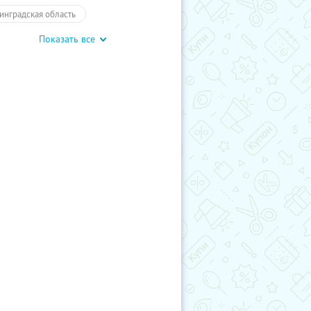
инградская область
Показать все
обусные экскурсии
Экскурсии
ы
Развлечения