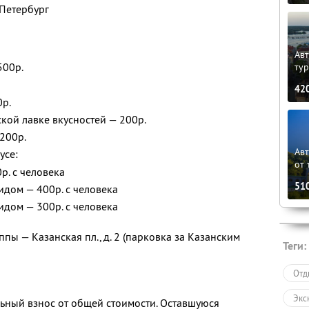
-Петербург
Авт
500р.
ту
42
0р.
ской лавке вкусностей — 200р.
200р.
Ав
усе:
от 
р. с человека
51
идом — 400р. с человека
идом — 300р. с человека
пы — Казанская пл., д. 2 (парковка за Казанским
Теги:
Отд
Экс
ьный взнос от общей стоимости. Оставшуюся