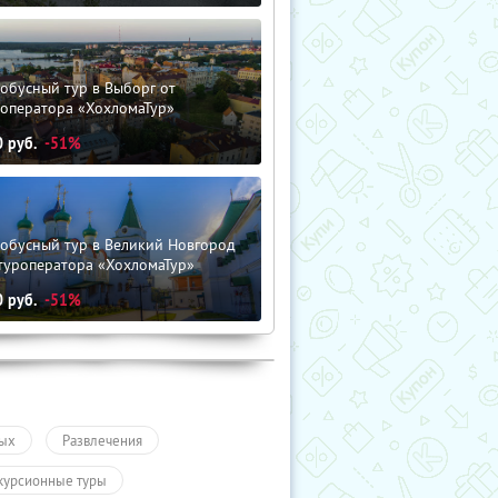
обусный тур в Выборг от
роператора «ХохломаТур»
0
руб.
-51%
тобусный тур в Великий Новгород
туроператора «ХохломаТур»
0
руб.
-51%
ых
Развлечения
курсионные туры