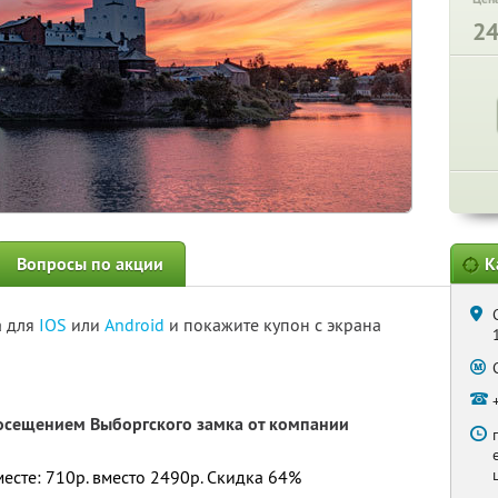
2
Вопросы по акции
К
а для
IOS
или
Android
и покажите купон с экрана
посещением Выборгского замка от компании
месте: 710р. вместо 2490р. Скидка 64%