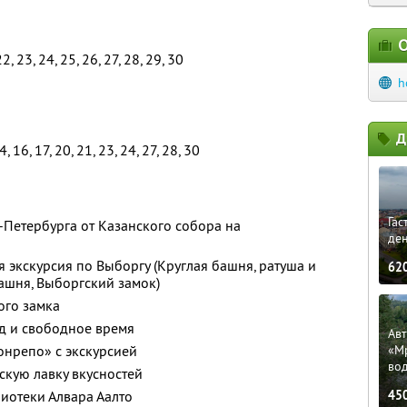
О
 22, 23, 24, 25, 26, 27, 28, 29, 30
h
Д
4, 16, 17, 20, 21, 23, 24, 27, 28, 30
Гас
-Петербурга от Казанского собора на
ден
 экскурсия по Выборгу (Круглая башня, ратуша и
62
ашня, Выборгский замок)
ого замка
д и свободное время
Ав
онрепо» с экскурсией
«М
во
скую лавку вкусностей
иотеки Алвара Аалто
45