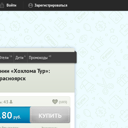
Войти
Зарегистрироваться
16
6
48
Отели
Дети
Промокоды
нии «Хохлома Тур»:
Красноярск
43
(103)
и:
180
КУПИТЬ
руб.
 без скидки: