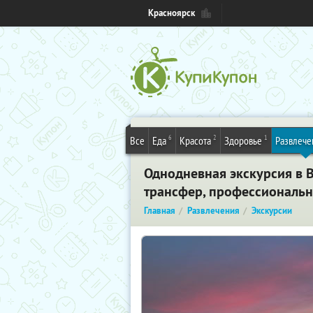
Красноярск
6
2
1
Все
Еда
Красота
Здоровье
Развлече
Однодневная экскурсия в 
трансфер, профессиональны
Главная
Развлечения
Экскурсии