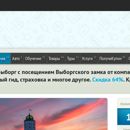
24
1
31
26
13
12
83
ния
Авто
Обучение
Товары
Туры
Услуги
ПолучиКупон
Выборг с посещением Выборгского замка от компа
й гид, страховка и многое другое.
Скидка 64%
. 
Купил
Цена