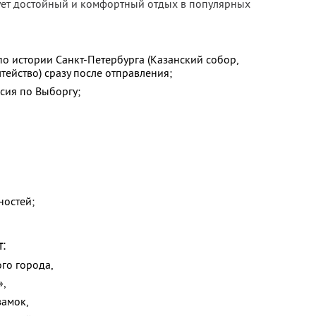
ует достойный и комфортный отдых в популярных
по истории Санкт-Петербурга (Казанский собор,
ейство) сразу после отправления;
сия по Выборгу;
ностей;
т:
го города,
»,
замок,