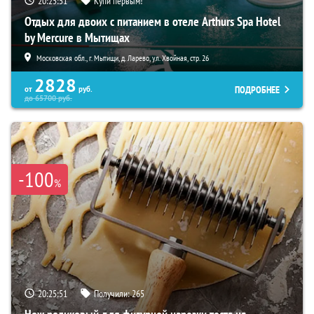
20:25:50
Купи первым!
Отдых для двоих с питанием в отеле Arthurs Spa Hotel
by Mercure в Мытищах
Московская обл., г. Мытищи, д. Ларево, ул. Хвойная, стр. 26
2828
ПОДРОБНЕЕ
от
руб.
до
65700
руб.
-100
%
20:25:50
Получили:
265