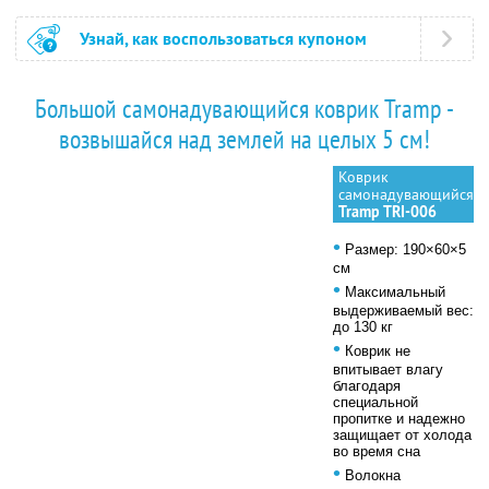
Узнай, как воспользоваться купоном
Большой самонадувающийся коврик Tramp -
возвышайся над землей на целых 5 см!
Коврик
самонадувающийся
Tramp TRI-006
•
Размер: 190×60×5
см
•
Максимальный
выдерживаемый вес:
до 130 кг
•
Коврик не
впитывает влагу
благодаря
специальной
пропитке и надежно
защищает от холода
во время сна
•
Волокна